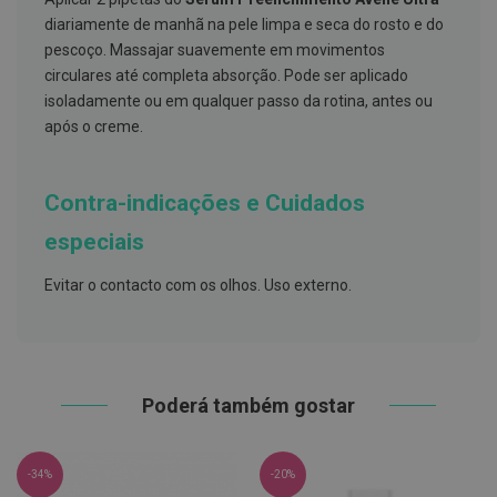
s
d
diariamente de manhã na pele limpa e seca do rosto e do
e
pescoço. Massajar suavemente em movimentos
n
t
circulares até completa absorção. Pode ser aplicado
á
isoladamente ou em qualquer passo da rotina, antes ou
r
após o creme.
i
o
s
Contra-indicações e Cuidados
A
f
especiais
e
ç
õ
Evitar o contacto com os olhos. Uso externo.
e
s
d
a
b
o
c
Poderá também gostar
a
e
M
a
-34%
-20%
u