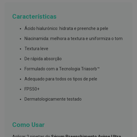
g
u
a
Características
C
Ácido hialurónico: hidrata e preenche a pele
o
l
Niacinamida: melhora a textura e uniformiza o tom
u
t
ó
Textura leve
r
i
De rápida absorção
o
s
Formulado com a Tecnologia Triasorb™
e
e
Adequado para todos os tipos de pele
l
i
FPS50+
x
i
Dermatologicamente testado
r
e
s
F
Como Usar
i
o
Aplicar 2 pipetas do
Sérum Preenchimento Avène Ultra