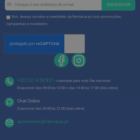
ó
Newsletter
Inscreva-
SUBSCREVER
r
se
i
o
na
Newsletter
Sim, desejo receber a newsletter da farmácia.pt com promoções,
s
Newsletter:
GDPR
campanhas e novidades.
Consent
L
u
v
a
s
P
o
d
+351 22 14 50 837
o
- chamada para rede fixa nacional
l
Disponível das 09:00 às 13:00 e das 14:00 às 17:00 (dias úteis)
o
g
Chat Online
i
a
Disponível das 09:00 às 21:00 (dias úteis)
P
apoiocliente@farmacia.pt
é
s
e