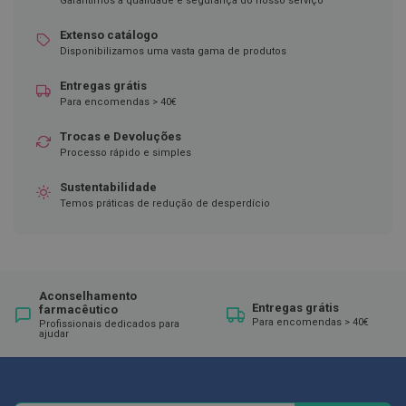
Garantimos a qualidade e segurança do nosso serviço
D
Extenso catálogo
e
Disponibilizamos uma vasta gama de produtos
s
i
n
Entregas grátis
f
Para encomendas > 40€
e
t
Trocas e Devoluções
a
Processo rápido e simples
n
t
e
Sustentabilidade
s
Temos práticas de redução de desperdício
T
e
s
t
e
Aconselhamento
s
Entregas grátis
farmacêutico
Para encomendas > 40€
Profissionais dedicados para
ajudar
A
c
e
s
s