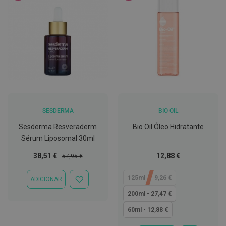
h
á
l
i
t
o
P
r
ó
t
e
s
e
SESDERMA
BIO OIL
s
Sesderma Resveraderm
Bio Oil Óleo Hidratante
d
e
Sérum Liposomal 30ml
n
t
Preço
Preço
Tão
38,51 €
12,88 €
57,95 €
á
Especial
Normal
baixo
r
i
quanto
125ml - 19,26 €
ADICIONAR
ADICIONAR
a
À
s
200ml - 27,47 €
LISTA
e
DE
P
60ml - 12,88 €
DESEJOS
r
o