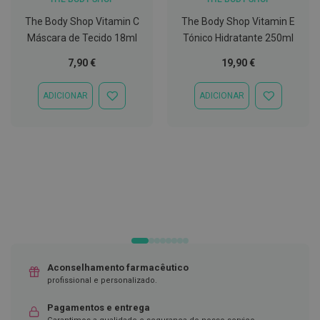
C
The Body Shop Vitamin C
The Body Shop Vitamin E
o
Máscara de Tecido 18ml
Tónico Hidratante 250ml
v
i
7,90 €
19,90 €
d
-
1
ADICIONAR
ADICIONAR
ADICIONAR
ADICIONAR
9
À
À
LISTA
LISTA
M
DE
DE
á
DESEJOS
DESEJOS
s
c
a
r
a
s
e
V
i
s
Aconselhamento farmacêutico
e
i
profissional e personalizado.
r
a
Pagamentos e entrega
s