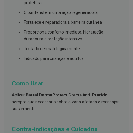
s
protetora
d
e
O pantenol em uma ação regeneradora
n
t
Fortalece e reparadora a barreira cutânea
á
r
Proporciona conforto imediato, hidratação
i
o
duradoura e proteção intensiva
s
Testado dermatologicamente
A
Indicado para crianças e adultos
f
e
ç
õ
e
Como Usar
s
d
a
Aplicar
Barral DermaProtect Creme Anti-Prurido
b
o
sempre que necessário,sobre a zona afetada e massajar
c
suavemente.
a
e
M
a
Contra-indicações e Cuidados
u