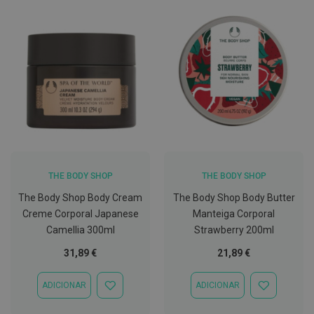
C
o
v
i
d
-
1
9
M
á
s
c
a
THE BODY SHOP
THE BODY SHOP
r
a
The Body Shop Body Cream
The Body Shop Body Butter
s
Creme Corporal Japanese
Manteiga Corporal
e
V
Camellia 300ml
Strawberry 200ml
i
s
31,89 €
21,89 €
e
i
r
ADICIONAR
ADICIONAR
ADICIONAR
ADICIONAR
a
À
À
s
LISTA
LISTA