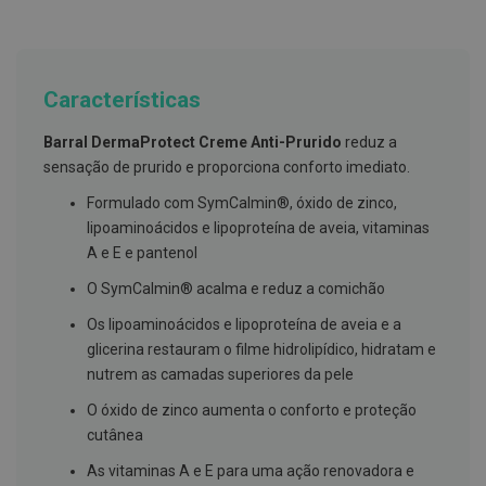
g
u
a
C
Características
o
l
u
Barral DermaProtect Creme Anti-Prurido
reduz a
t
sensação de prurido e proporciona conforto imediato.
ó
r
Formulado com SymCalmin®, óxido de zinco,
i
o
lipoaminoácidos e lipoproteína de aveia, vitaminas
s
A e E e pantenol
e
e
O SymCalmin® acalma e reduz a comichão
l
i
Os lipoaminoácidos e lipoproteína de aveia e a
x
i
glicerina restauram o filme hidrolipídico, hidratam e
r
nutrem as camadas superiores da pele
e
s
O óxido de zinco aumenta o conforto e proteção
cutânea
F
i
As vitaminas A e E para uma ação renovadora e
o