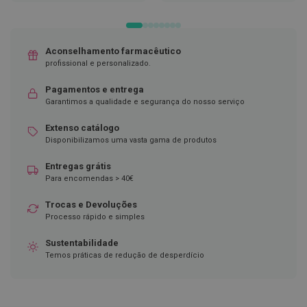
DE
DE
D
DESEJOS
DESEJOS
e
s
Aconselhamento farmacêutico
i
n
profissional e personalizado.
f
e
Pagamentos e entrega
t
Garantimos a qualidade e segurança do nosso serviço
a
n
Extenso catálogo
t
e
Disponibilizamos uma vasta gama de produtos
s
Entregas grátis
T
Para encomendas > 40€
e
s
Trocas e Devoluções
t
Processo rápido e simples
e
s
Sustentabilidade
A
Temos práticas de redução de desperdício
c
e
s
s