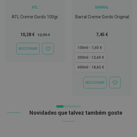
t
ATL
BARRAL
e
t
ATL Creme Gordo 100gr.
Barral Creme Gordo Original
o
r
e
s
Preço
Preço
Tão
10,28 €
7,45 €
12,90 €
Especial
Normal
baixo
K
quanto
100ml - 7,45 €
i
ADICIONAR
ADICIONAR
t
À
200ml - 12,60 €
s
LISTA
d
DE
400ml - 18,62 €
e
DESEJOS
b
r
ADICIONAR
a
ADICIONAR
n
À
q
LISTA
u
DE
e
DESEJOS
a
Novidades que talvez também goste
m
e
n
t
o