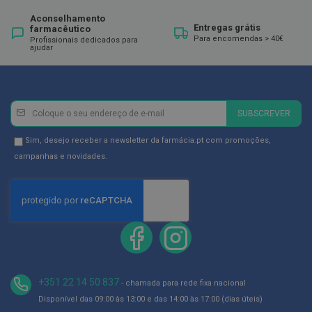
ó
r
Aconselhamento
i
Entregas grátis
farmacêutico
o
Para encomendas > 40€
Profissionais dedicados para
s
ajudar
L
u
v
a
Newsletter
Inscreva-
SUBSCREVER
s
se
na
Newsletter
Sim, desejo receber a newsletter da farmácia.pt com promoções,
P
o
Newsletter:
GDPR
campanhas e novidades.
d
Consent
o
l
o
g
i
a
P
é
+351 22 14 50 837
- chamada para rede fixa nacional
s
Disponível das 09:00 às 13:00 e das 14:00 às 17:00 (dias úteis)
e