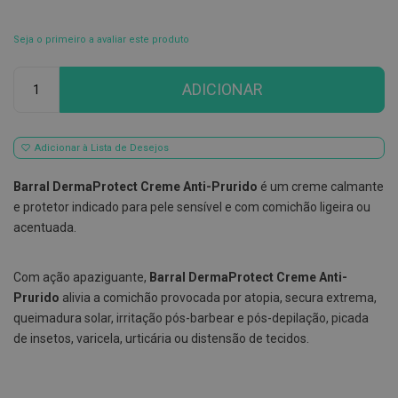
E
s
Seja o primeiro a avaliar este produto
c
o
Qtd
v
ADICIONAR
i
l
h
õ
Adicionar à Lista de Desejos
e
s
e
Barral DermaProtect Creme Anti-Prurido
é um creme calmante
R
e protetor indicado para pele sensível e com comichão ligeira ou
a
s
acentuada.
p
a
d
Com ação apaziguante,
Barral DermaProtect Creme Anti-
o
r
Prurido
alivia a comichão provocada por atopia, secura extrema,
e
queimadura solar, irritação pós-barbear e pós-depilação, picada
s
d
de insetos, varicela, urticária ou distensão de tecidos.
e
l
í
n