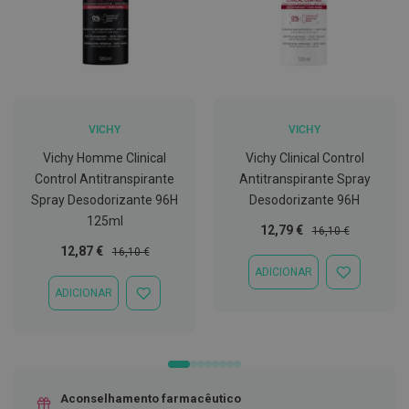
C
o
v
i
d
-
1
VICHY
VICHY
9
Vichy Homme Clinical
Vichy Clinical Control
M
Control Antitranspirante
Antitranspirante Spray
á
s
Spray Desodorizante 96H
Desodorizante 96H
c
125ml
a
Preço
Preço
12,79 €
16,10 €
r
Especial
Normal
Preço
Preço
12,87 €
16,10 €
a
Especial
Normal
s
ADICIONAR
ADICIONAR
e
À
ADICIONAR
V
ADICIONAR
LISTA
i
À
DE
s
LISTA
DESEJOS
e
DE
i
DESEJOS
r
a
Aconselhamento farmacêutico
s