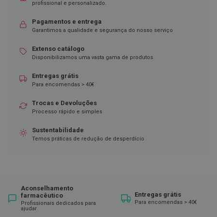
profissional e personalizado.
D
e
Pagamentos e entrega
s
Garantimos a qualidade e segurança do nosso serviço
i
n
Extenso catálogo
f
Disponibilizamos uma vasta gama de produtos
e
t
a
Entregas grátis
n
Para encomendas > 40€
t
e
Trocas e Devoluções
s
Processo rápido e simples
T
Sustentabilidade
e
s
Temos práticas de redução de desperdício
t
e
s
A
c
Aconselhamento
Entregas grátis
e
farmacêutico
Para encomendas > 40€
s
Profissionais dedicados para
ajudar
s