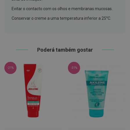
h
á
Evitar o contacto com os olhos e membranas mucosas.
l
i
Conservar o creme a uma temperatura inferior a 25°C.
t
o
P
r
ó
Poderá também gostar
t
e
s
e
s
-21%
-31%
d
e
n
t
á
r
i
a
s
e
P
r
o