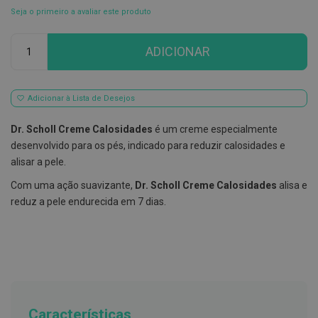
Seja o primeiro a avaliar este produto
E
s
Qtd
c
ADICIONAR
o
v
i
l
h
Adicionar à Lista de Desejos
õ
e
Dr. Scholl Creme Calosidades
é um creme especialmente
s
e
desenvolvido para os pés, indicado para reduzir calosidades e
R
alisar a pele.
a
s
Com uma ação suavizante,
Dr. Scholl Creme Calosidades
alisa e
p
a
reduz a pele endurecida em 7 dias.
d
o
r
e
s
d
e
l
í
Características
n