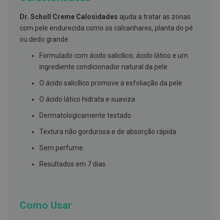
g
u
Dr. Scholl Creme Calosidades
ajuda a tratar as zonas
a
com pele endurecida como os calcanhares, planta do pé
C
ou dedo grande.
o
l
Formulado com ácido salicílico, ácido lático e um
u
ingrediente condicionador natural da pele
t
ó
O ácido salicílico promove a esfoliação da pele
r
i
O ácido lático hidrata e suaviza
o
s
Dermatologicamente testado
e
e
Textura não gordurosa e de absorção rápida
l
i
Sem perfume
x
i
Resultados em 7 dias
r
e
s
F
Como Usar
i
o