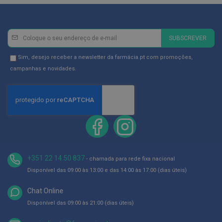
ó
r
i
o
s
Newsletter
Inscreva-
SUBSCREVER
se
L
na
Newsletter
Sim, desejo receber a newsletter da farmácia.pt com promoções,
u
v
Newsletter:
GDPR
campanhas e novidades.
a
Consent
s
P
o
d
o
l
o
g
+351 22 14 50 837
- chamada para rede fixa nacional
i
Disponível das 09:00 às 13:00 e das 14:00 às 17:00 (dias úteis)
a
Chat Online
P
é
Disponível das 09:00 às 21:00 (dias úteis)
s
e