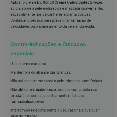
s
Aplicar o creme
Dr. Scholl Creme Calosidades
2 vezes
d
ao dia, sobre a pele endurecida e massajar suavemente,
e
n
especialmente nos calcanhares e planta dos pés.
t
Continuar o seu uso para prevenir a formação de
á
r
calosidades ou o aparecimento da pele endurecida.
i
o
s
Contra-indicações e Cuidados
A
f
especiais
e
ç
Uso externo exclusivo.
õ
e
Manter fora do alcance das crianças.
s
d
Não aplicar o creme sobre a pele irritada ou com feridas.
a
b
o
Não utilizar em diabéticos e pessoas com problemas
c
circulatórios sem aconselhamento médico ou
a
farmacêutico prévio.
e
M
Interromper imediatamente o uso, caso haja qualquer
a
u
sinal de irritação.