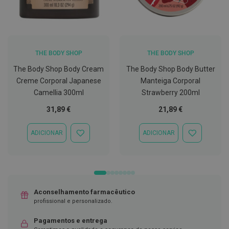
C
o
v
i
d
THE BODY SHOP
THE BODY SHOP
-
1
The Body Shop Body Cream
The Body Shop Body Butter
9
Creme Corporal Japanese
Manteiga Corporal
Camellia 300ml
Strawberry 200ml
M
á
31,89 €
21,89 €
s
c
a
ADICIONAR
ADICIONAR
r
ADICIONAR
ADICIONAR
a
À
À
s
LISTA
LISTA
e
DE
DE
V
DESEJOS
DESEJOS
i
s
e
Aconselhamento farmacêutico
i
profissional e personalizado.
r
a
Pagamentos e entrega
s