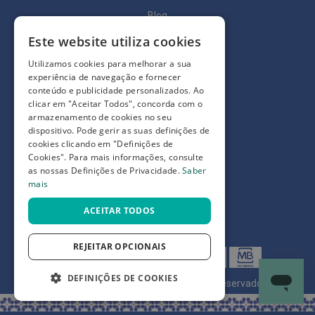
p
e
Blog
r
n
Quem somos
Este website utiliza cookies
a
s
Como comprar
Utilizamos cookies para melhorar a sua
c
experiência de navegação e fornecer
a
Perguntas frequentes
conteúdo e publicidade personalizados. Ao
n
s
clicar em "Aceitar Todos", concorda com o
Termos e condições
a
armazenamento de cookies no seu
d
dispositivo. Pode gerir as suas definições de
Prazos de devolução e trocas
a
cookies clicando em "Definições de
s
Definições de Privacidade
Cookies". Para mais informações, consulte
as nossas Definições de Privacidade.
Saber
P
a
mais
l
m
ACEITAR TODOS
i
l
h
REJEITAR OPCIONAIS
a
s
e
DEFINIÇÕES DE COOKIES
©
7SKIN LDA 2026
- Todos os direitos reservados
p
r
o