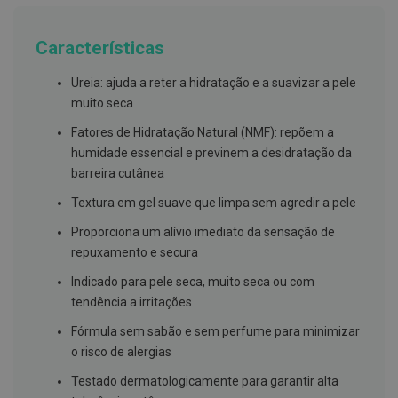
g
u
a
Características
C
Ureia: ajuda a reter a hidratação e a suavizar a pele
o
l
muito seca
u
t
Fatores de Hidratação Natural (NMF): repõem a
ó
humidade essencial e previnem a desidratação da
r
i
barreira cutânea
o
s
Textura em gel suave que limpa sem agredir a pele
e
e
Proporciona um alívio imediato da sensação de
l
repuxamento e secura
i
x
Indicado para pele seca, muito seca ou com
i
r
tendência a irritações
e
s
Fórmula sem sabão e sem perfume para minimizar
o risco de alergias
F
i
Testado dermatologicamente para garantir alta
o