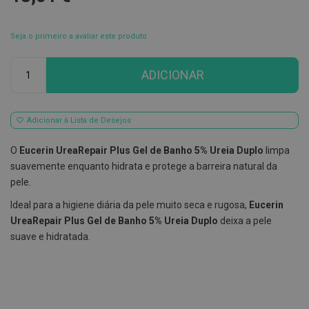
E
s
Seja o primeiro a avaliar este produto
c
o
v
Qtd
ADICIONAR
i
l
h
õ
e
Adicionar à Lista de Desejos
s
e
O
Eucerin UreaRepair Plus Gel de Banho 5% Ureia Duplo
l
impa
R
a
suavemente enquanto hidrata e protege a barreira natural da
s
pele.
p
a
Ideal para a higiene diária da pele muito seca e rugosa,
Eucerin
d
o
UreaRepair Plus Gel de Banho 5% Ureia Duplo
deixa a pele
r
suave e hidratada
.
e
s
d
e
l
í
n