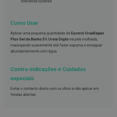
s
tolerância cutânea
d
e
n
t
á
Como Usar
r
i
Aplicar uma pequena quantidade de
Eucerin UreaRepair
o
s
Plus Gel de Banho 5% Ureia Duplo
na pele molhada,
massajando suavemente até fazer espuma e enxaguar
A
abundantemente com água
.
f
e
ç
õ
Contra-indicações e Cuidados
e
s
d
especiais
a
b
Evitar o contacto direto com os olhos e não aplicar em
o
c
feridas abertas
.
a
e
M
a
u