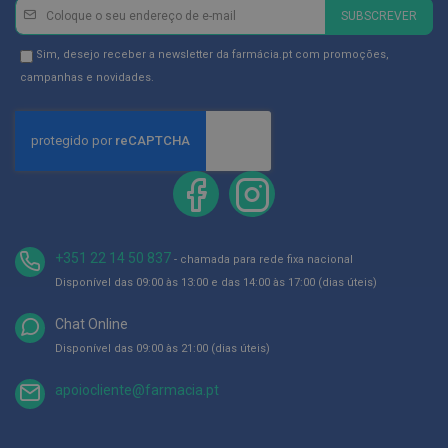
ó
Newsletter
Inscreva-
SUBSCREVER
r
se
i
o
na
Newsletter
Sim, desejo receber a newsletter da farmácia.pt com promoções,
s
Newsletter:
GDPR
campanhas e novidades.
Consent
L
u
v
a
s
P
o
d
+351 22 14 50 837
o
- chamada para rede fixa nacional
l
Disponível das 09:00 às 13:00 e das 14:00 às 17:00 (dias úteis)
o
g
Chat Online
i
a
Disponível das 09:00 às 21:00 (dias úteis)
P
apoiocliente@farmacia.pt
é
s
e