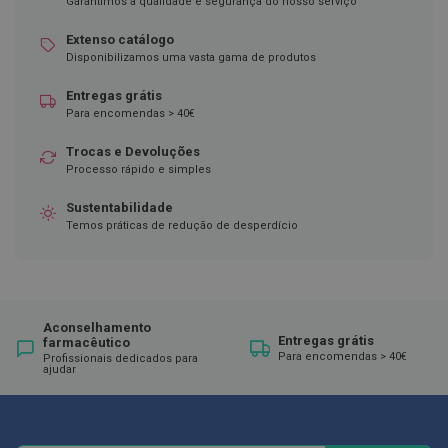
Garantimos a qualidade e segurança do nosso serviço
D
Extenso catálogo
e
Disponibilizamos uma vasta gama de produtos
s
i
n
Entregas grátis
f
Para encomendas > 40€
e
t
Trocas e Devoluções
a
Processo rápido e simples
n
t
e
Sustentabilidade
s
Temos práticas de redução de desperdício
T
e
s
t
e
Aconselhamento
s
Entregas grátis
farmacêutico
Para encomendas > 40€
Profissionais dedicados para
ajudar
A
c
e
s
s