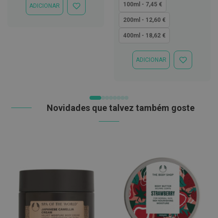
quanto
100ml - 7,45 €
t
ADICIONAR
ADICIONAR
e
À
200ml - 12,60 €
t
LISTA
o
DE
400ml - 18,62 €
r
DESEJOS
e
s
ADICIONAR
ADICIONAR
K
À
i
LISTA
t
DE
s
DESEJOS
d
Novidades que talvez também goste
e
b
r
a
n
q
u
e
a
m
e
n
t
o