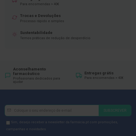
Para encomendas > 40€
D
e
Trocas e Devoluções
s
Processo rápido e simples
i
n
f
Sustentabilidade
e
Temos práticas de redução de desperdício
t
a
n
t
e
s
Aconselhamento
Entregas grátis
farmacêutico
T
Para encomendas > 40€
Profissionais dedicados para
ajudar
e
s
t
e
s
Newsletter
Inscreva-
SUBSCREVER
A
se
c
na
Newsletter
e
Sim, desejo receber a newsletter da farmácia.pt com promoções,
s
Newsletter:
GDPR
campanhas e novidades.
s