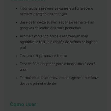
g
u
Flúor: ajuda a prevenir as cáries e a fortalecer o
a
esmalte dentário das crianças
C
Base de limpeza suave: respeita o esmalte e as
o
l
gengivas delicadas dos mais pequenos
u
t
Aroma a morango: torna a escovagem mais
ó
agradável e facilita a criação de rotinas de higiene
r
i
oral
o
s
Textura em gel suave e fresca
e
e
Teor de flúor adaptado para crianças dos 0 aos 6
l
anos
i
x
Formulado para promover uma higiene oral eficaz
i
r
desde o primeiro dente
e
s
F
Como Usar
i
o