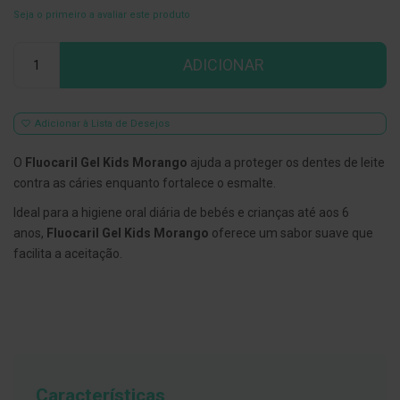
Seja o primeiro a avaliar este produto
E
s
Qtd
c
ADICIONAR
o
v
i
l
h
Adicionar à Lista de Desejos
õ
e
O
Fluocaril Gel Kids Morango
ajuda a proteger os dentes de leite
s
e
contra as cáries enquanto fortalece o esmalte.
R
a
Ideal para a higiene oral diária de bebés e crianças até aos 6
s
anos,
Fluocaril Gel Kids Morango
oferece um sabor suave que
p
a
facilita a aceitação.
d
o
r
e
s
d
e
l
í
Características
n