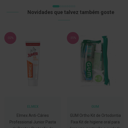
t
DESEJOS
e
Novidades que talvez também goste
t
o
r
e
s
-32%
-35%
K
i
t
s
d
e
b
r
a
n
q
u
e
a
m
ELMEX
GUM
e
n
Elmex Anti-Cáries
GUM Ortho Kit de Ortodontia
t
Professional Junior Pasta
Fixa Kit de higiene oral para
o