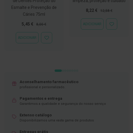
de Dentes Proteção do
limpeza, proteção e cuidado
C
Esmalte e Prevenção de
Preço
Preço
8,22 €
12,58 €
o
Cáries 75ml
Especial
Normal
v
i
Preço
Preço
5,45 €
ADICIONAR
8,00 €
ADICIONAR
d
Especial
Normal
À
-
LISTA
ADICIONAR
1
ADICIONAR
DE
9
À
DESEJOS
LISTA
DE
M
DESEJOS
á
s
c
a
r
Aconselhamento farmacêutico
a
profissional e personalizado.
s
e
V
Pagamentos e entrega
i
Garantimos a qualidade e segurança do nosso serviço
s
e
Extenso catálogo
i
Disponibilizamos uma vasta gama de produtos
r
a
s
Entregas grátis