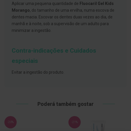
s
Aplicar uma pequena quantidade de
Fluocaril Gel Kids
d
e
Morango
, do tamanho de uma ervilha, numa escova de
n
dentes macia. Escovar os dentes duas vezes ao dia, de
t
manhã e à noite, sob a supervisão de um adulto para
á
r
minimizar a ingestão.
i
o
s
Contra-indicações e Cuidados
A
f
especiais
e
ç
õ
Evitar a ingestão do produto.
e
s
d
a
b
o
Poderá também gostar
c
a
e
M
-20%
-21%
a
u