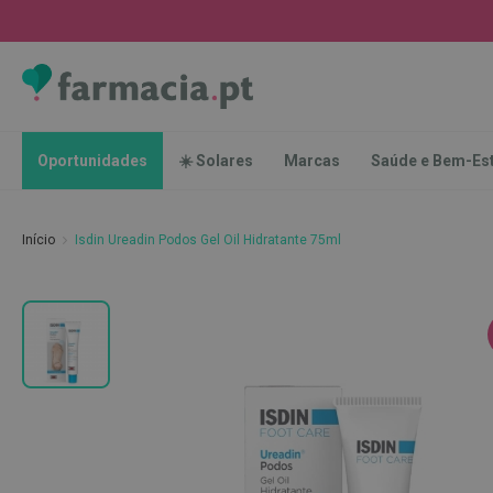
Oportunidades
☀️
Solares
Marcas
Saúde
Oportunidades
☀️ Solares
Marcas
Saúde e Bem-Es
e
Bem-
Estar
Início
Isdin Ureadin Podos Gel Oil Hidratante 75ml
Higiene
Oral
Escovas
Saltar
Pastas
para
dentífricas
o
final
Escovilhões
da
e
Galeria
Raspadores
de
de
imagens