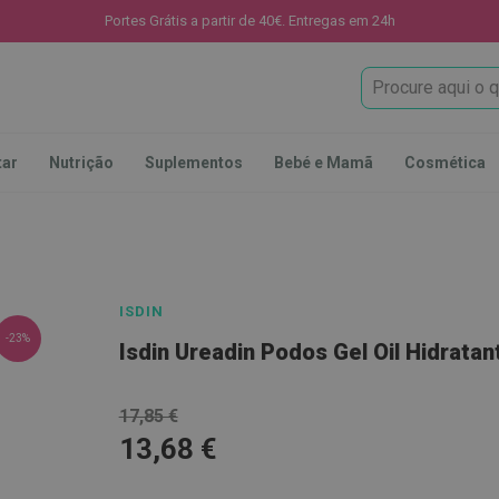
Portes Grátis a partir de 40€. Entregas em 24h
Procura
tar
Nutrição
Suplementos
Bebé e Mamã
Cosmética
ISDIN
-23%
Isdin Ureadin Podos Gel Oil Hidrata
17,85 €
13,68 €