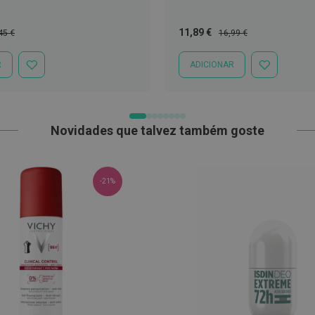
ço
Preço
Preço
11,89 €
45 €
16,99 €
mal
Especial
Normal
R
ADICIONAR
ADICIONAR
ADICIONAR
À
À
LISTA
LISTA
DE
DE
DESEJOS
DESEJOS
Novidades que talvez também goste
-21%