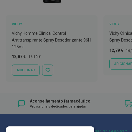
Nebulizadores
e
Auxiliares
respiratórios
VICHY
VICHY
Vichy Homme Clinical Control
Vichy Clinic
Termómetros
Antitranspirante Spray Desodorizante 96H
Spray Desod
Testes
125ml
e
Preço
Pre
12,79 €
16,
Especial
Nor
Preço
Preço
12,87 €
material
16,10 €
Especial
Normal
de
ADICIONA
diagnóstico
ADICIONAR
ADICIONAR
À
Material
LISTA
DE
de
DESEJOS
enfermagem
Aconselhamento farmacêutico
Outros
Profissionais dedicados para ajudar
Material
ortopédico
Cuidados
Blog
+351 22 14 50 837