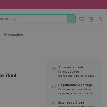
PROCURA
O Meu Ca
MODIFI
Promoções
Aconselhamento
farmacêutico
nte 75ml
profissional e personalizado.
Pagamentos e entrega
Garantimos a qualidade e
segurança do nosso serviço
Extenso catálogo
Disponibilizamos uma vasta