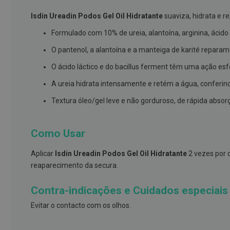
branqueamento
Isdin Ureadin Podos Gel Oil Hidratante
suaviza, hidrata e r
Covid-
Formulado com 10% de ureia, alantoína, arginina, ácido l
19
O pantenol, a alantoína e a manteiga de karité repara
Máscaras
e
O ácido láctico e do bacillus ferment têm uma ação esf
Viseiras
A ureia hidrata intensamente e retém a água, conferin
Desinfetantes
Textura óleo/gel leve e não gorduroso, de rápida absor
Testes
Acessórios
Como Usar
Luvas
Aplicar
Isdin Ureadin Podos Gel Oil Hidratante
2 vezes por d
Podologia
reaparecimento da secura.
Pés
e
Contra-indicações e Cuidados especiais
pernas
Evitar o contacto com os olhos.
cansadas
Palmilhas