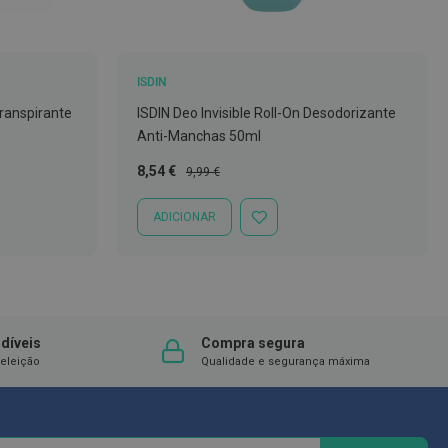
ISDIN
transpirante
ISDIN Deo Invisible Roll-On Desodorizante
Anti-Manchas 50ml
Preço
Preço
8,54 €
9,99 €
Especial
Normal
ADICIONAR
ADICIONAR
À
LISTA
DE
DESEJOS
díveis
Compra segura
eleição
Qualidade e segurança máxima