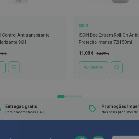
ISDIN
al Control Antitranspirante
ISDIN Deo Extrem Roll-On Anti
orizante 96H
Proteção Intensa 72H 50ml
ço
Preço
Preço
11,08 €
10 €
12,99 €
mal
Especial
Normal
R
ADICIONAR
ADICIONAR
ADICIONAR
À
À
LISTA
LISTA
DE
DE
DESEJOS
DESEJOS
Entregas grátis
Promoções Imper
Para encomendas > 40€
Nos seus produtos de 
Newsletter
Inscreva-