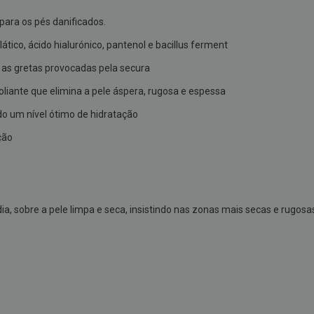
epara os pés danificados.
ático, ácido hialurónico, pantenol e bacillus ferment
m as gretas provocadas pela secura
oliante que elimina a pele áspera, rugosa e espessa
do um nível ótimo de hidratação
ção
ia, sobre a pele limpa e seca, insistindo nas zonas mais secas e rugosas.