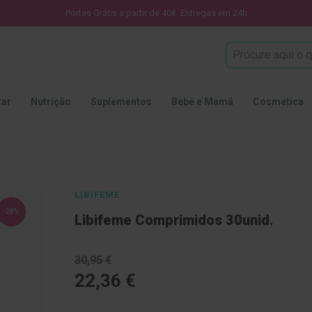
Portes Grátis a partir de 40€. Entregas em 24h
Procura
tar
Nutrição
Suplementos
Bebé e Mamã
Cosmética
LIBIFEME
-28%
Libifeme Comprimidos 30unid.
30,95 €
22,36 €