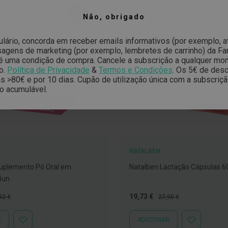
-19%
Não, obrigado
ulário, concorda em receber emails informativos (por exemplo, 
gens de marketing (por exemplo, lembretes de carrinho) da Far
é uma condição de compra. Cancele a subscrição a qualquer mo
o.
Política de Privacidade
&
Termos e Condições
.
Os 5€ de desc
 >80€ e por 10 dias. Cupão de utilização única com a subscriç
o acumulável.
NATALBEN
Suplemento Pó Oral em
Natalben Lactação Cápsulas 6
4un.
ço
Preço
Preço
19,73 €
32 €
27,90 €
mal
Especial
Normal
R
ADICIONAR
ADICIONAR
ADICIONAR