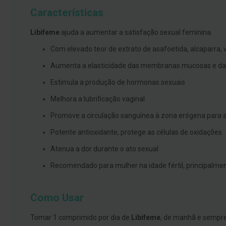
branqueamento
Características
Covid-
Libifeme
ajuda a aumentar a satisfação sexual feminina.
19
Com elevado teor de extrato de asafoetida, alcaparra, 
Máscaras
e
Aumenta a elasticidade das membranas mucosas e da
Viseiras
Estimula a produção de hormonas sexuais
Desinfetantes
Melhora a lubrificação vaginal
Testes
Promove a circulação sanguínea à zona erógena para 
Acessórios
Potente antioxidante, protege as células de oxidações
Luvas
Atenua a dor durante o ato sexual
Podologia
Recomendado para mulher na idade fértil, principalmen
Pés
e
pernas
Como Usar
cansadas
Tomar 1 comprimido por dia de
Libifeme
, de manhã e sempre
Palmilhas