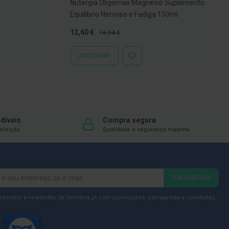
Nutergia Oligomax Magnésio Suplemento
Equilíbrio Nervoso e Fadiga 150ml
Preço
Preço
12,60 €
16,94 €
Especial
Normal
ADICIONAR
ADICIONAR
À
LISTA
DE
DESEJOS
díveis
Compra segura
eleição
Qualidade e segurança máxima
SUBSCREVER
 receber a newsletter da farmácia.pt com promoções, campanhas e novidades.