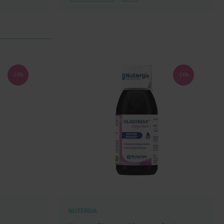
À
LISTA
DE
DESEJOS
-26%
-26%
NUTERGIA