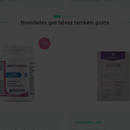
À
À
LISTA
LISTA
DE
DE
DESEJOS
DESEJOS
Novidades que talvez também goste
-27%
CANTABRIA LABS