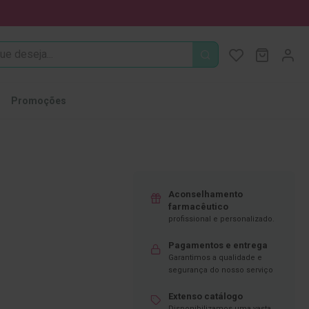
PROCURA
O Meu Ca
MODIFI
Promoções
Aconselhamento
farmacêutico
profissional e personalizado.
Pagamentos e entrega
Garantimos a qualidade e
segurança do nosso serviço
Extenso catálogo
Disponibilizamos uma vasta