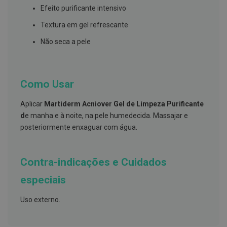
s
Efeito purificante intensivo
d
e
Textura em gel refrescante
n
t
Não seca a pele
á
r
i
o
s
Como Usar
A
f
Aplicar
Martiderm Acniover Gel de Limpeza Purificante
e
d
e manha e à noite, na pele humedecida. Massajar e
ç
õ
posteriormente enxaguar com água.
e
s
d
a
Contra-indicações e Cuidados
b
o
especiais
c
a
e
Uso externo.
M
a
u