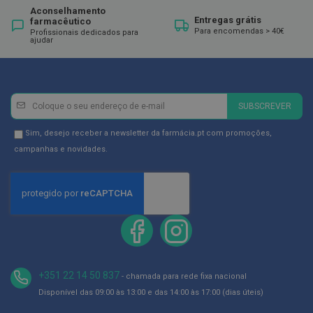
ó
Aconselhamento
r
Entregas grátis
farmacêutico
i
Para encomendas > 40€
Profissionais dedicados para
o
ajudar
s
L
u
v
Newsletter
Inscreva-
a
SUBSCREVER
se
s
na
Newsletter
Sim, desejo receber a newsletter da farmácia.pt com promoções,
P
Newsletter:
GDPR
campanhas e novidades.
o
Consent
d
o
l
o
g
i
a
P
+351 22 14 50 837
- chamada para rede fixa nacional
é
s
Disponível das 09:00 às 13:00 e das 14:00 às 17:00 (dias úteis)
e