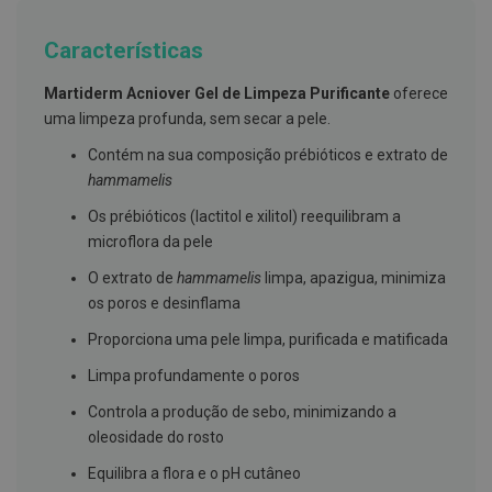
g
u
Características
a
C
Martiderm Acniover Gel de Limpeza Purificante
oferece
o
uma limpeza profunda, sem secar a pele.
l
u
Contém na sua composição prébióticos e extrato de
t
ó
hammamelis
r
i
Os prébióticos (lactitol e xilitol) reequilibram a
o
microflora da pele
s
e
O extrato de
hammamelis
limpa, apazigua, minimiza
e
l
os poros e desinflama
i
x
Proporciona uma pele limpa, purificada e matificada
i
r
Limpa profundamente o poros
e
s
Controla a produção de sebo, minimizando a
oleosidade do rosto
F
i
Equilibra a flora e o pH cutâneo
o