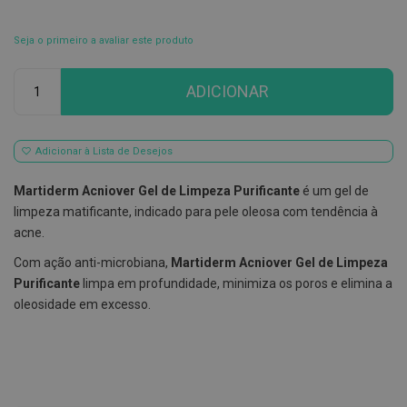
E
s
Seja o primeiro a avaliar este produto
c
o
Qtd
v
ADICIONAR
i
l
h
õ
Adicionar à Lista de Desejos
e
s
e
Martiderm Acniover Gel de Limpeza Purificante
é um gel de
R
limpeza matificante, indicado para pele oleosa com tendência à
a
s
acne.
p
a
Com ação anti-microbiana,
Martiderm Acniover Gel de Limpeza
d
Purificante
limpa em profundidade, minimiza os poros e elimina a
o
r
oleosidade em excesso.
e
s
d
e
l
í
n