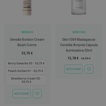
C
o
v
i
d
-
1
SENSILIS
SKIN1004
9
Sensilis Bonbon Cream
Skin1004 Madagascar
M
Blush Creme
Centella Ampola Cápsula
á
Iluminadora 50ml
s
Tão
33,75 €
c
baixo
Preço
Preço
13,78 €
a
16,99 €
r
quanto
Especial
Normal
Berry Ganache 03 - 33,75 €
a
ADICIONAR
s
ADICIONAR
Peach Sorbet 01 - 33,75 €
e
À
V
LISTA
Strawberry Cream 02 -
i
33,75 €
DE
s
DESEJOS
e
i
ADICIONAR
ADICIONAR
r
À
a
LISTA
s