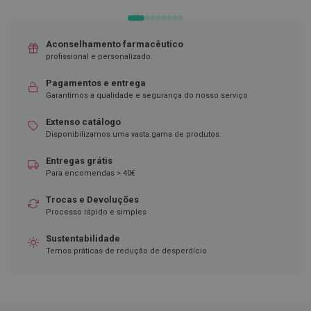
DE
DESEJOS
D
e
s
Aconselhamento farmacêutico
i
profissional e personalizado.
n
f
Pagamentos e entrega
e
Garantimos a qualidade e segurança do nosso serviço
t
a
n
Extenso catálogo
t
Disponibilizamos uma vasta gama de produtos
e
s
Entregas grátis
Para encomendas > 40€
T
e
s
Trocas e Devoluções
t
Processo rápido e simples
e
s
Sustentabilidade
Temos práticas de redução de desperdício
A
c
e
s
s