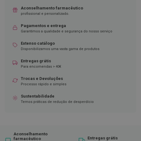
Aconselhamento farmacêutico
D
e
profissional e personalizado.
s
i
Pagamentos e entrega
n
Garantimos a qualidade e segurança do nosso serviço
f
e
Extenso catálogo
t
a
Disponibilizamos uma vasta gama de produtos
n
t
Entregas grátis
e
Para encomendas > 40€
s
Trocas e Devoluções
T
Processo rápido e simples
e
s
t
Sustentabilidade
e
Temos práticas de redução de desperdício
s
A
c
e
s
Aconselhamento
s
Entregas grátis
farmacêutico