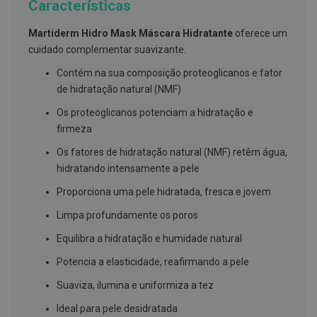
Características
g
u
a
Martiderm Hidro Mask Máscara Hidratante
oferece um
cuidado complementar suavizante.
C
o
Contém na sua composição proteoglicanos e fator
l
de hidratação natural (NMF)
u
t
ó
Os proteoglicanos potenciam a hidratação e
r
firmeza
i
o
Os fatores de hidratação natural (NMF) retêm água,
s
hidratando intensamente a pele
e
e
l
Proporciona uma pele hidratada, fresca e jovem
i
x
Limpa profundamente os poros
i
r
Equilibra a hidratação e humidade natural
e
s
Potencia a elasticidade, reafirmando a pele
F
Suaviza, ilumina e uniformiza a tez
i
o
Ideal para pele desidratada