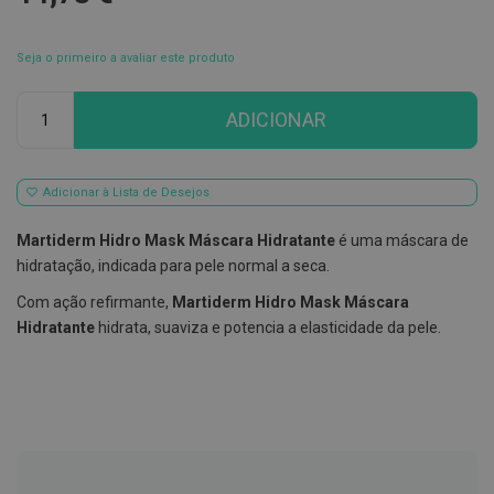
E
s
Seja o primeiro a avaliar este produto
c
o
v
Qtd
ADICIONAR
i
l
h
õ
e
Adicionar à Lista de Desejos
s
e
Martiderm Hidro Mask Máscara Hidratante
é uma máscara de
R
a
hidratação, indicada para pele normal a seca.
s
p
Com ação refirmante,
Martiderm Hidro Mask Máscara
a
Hidratante
hidrata, suaviza e potencia a elasticidade da pele.
d
o
r
e
s
d
e
l
í
n