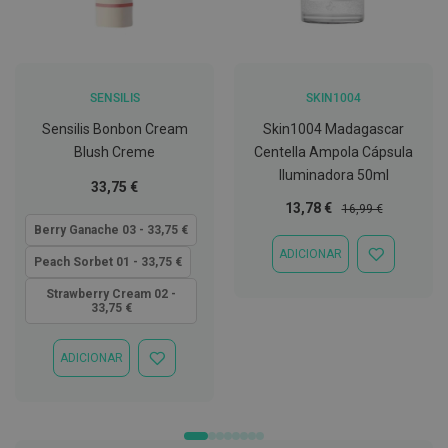
C
o
v
i
d
SENSILIS
SKIN1004
-
1
Sensilis Bonbon Cream
Skin1004 Madagascar
9
Blush Creme
Centella Ampola Cápsula
Iluminadora 50ml
M
Tão
33,75 €
á
baixo
Preço
Preço
13,78 €
16,99 €
s
quanto
Especial
Normal
Berry Ganache 03 - 33,75 €
c
a
ADICIONAR
ADICIONAR
Peach Sorbet 01 - 33,75 €
r
À
a
LISTA
Strawberry Cream 02 -
s
33,75 €
DE
e
DESEJOS
V
i
ADICIONAR
s
ADICIONAR
e
À
i
LISTA
r
DE
a
DESEJOS
s