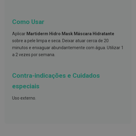
s
d
e
n
t
Como Usar
á
r
Aplicar
Martiderm Hidro Mask Máscara Hidratante
i
o
sobre a pele limpa e seca. Deixar atuar cerca de 20
s
minutos e enxaguar abundantemente com água. Utilizar 1
a 2 vezes por semana.
A
f
e
ç
Contra-indicações e Cuidados
õ
e
s
especiais
d
a
Uso externo.
b
o
c
a
e
M
a
u