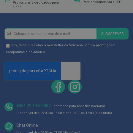
ó
Para encomendas > 40€
Profissionais dedicados para
r
ajudar
i
o
s
L
Newsletter
Inscreva-
SUBSCREVER
u
se
v
na
a
Newsletter
Sim, desejo receber a newsletter da farmácia.pt com promoções,
s
Newsletter:
GDPR
campanhas e novidades.
Consent
P
o
d
o
l
o
g
i
a
+351 22 14 50 837
- chamada para rede fixa nacional
Disponível das 09:00 às 13:00 e das 14:00 às 17:00 (dias úteis)
P
é
s
Chat Online
e
Disponível das 09:00 às 21:00 (dias úteis)