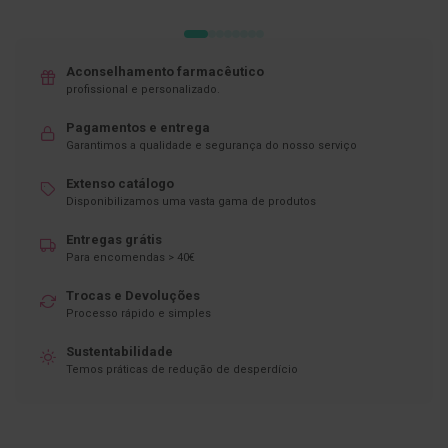
D
e
s
Aconselhamento farmacêutico
i
profissional e personalizado.
n
f
e
Pagamentos e entrega
t
Garantimos a qualidade e segurança do nosso serviço
a
n
Extenso catálogo
t
Disponibilizamos uma vasta gama de produtos
e
s
Entregas grátis
T
Para encomendas > 40€
e
s
Trocas e Devoluções
t
Processo rápido e simples
e
s
Sustentabilidade
Temos práticas de redução de desperdício
A
c
e
s
s