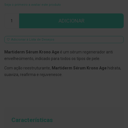
Seja o primeiro a avaliar este produto
E
s
Qtd
c
ADICIONAR
o
v
i
l
h
Adicionar à Lista de Desejos
õ
e
Martiderm Sérum Krono Age
é um sérum regenerador anti
s
e
envelhecimento, indicado para todos os tipos de pele.
R
a
Com ação reestruturante,
Martiderm Sérum Krono Age
hidrata,
s
suaviza, reafirma e rejuvenesce.
p
a
d
o
r
e
s
d
e
l
Características
í
n