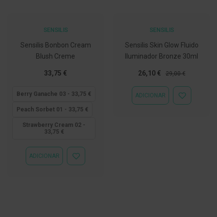
C
o
v
SENSILIS
SENSILIS
i
d
Sensilis Bonbon Cream
Sensilis Skin Glow Fluido
-
Blush Creme
Iluminador Bronze 30ml
1
9
Tão
Preço
Preço
33,75 €
26,10 €
29,00 €
baixo
Especial
Normal
M
quanto
Berry Ganache 03 - 33,75 €
ADICIONAR
á
ADICIONAR
s
À
Peach Sorbet 01 - 33,75 €
c
LISTA
a
DE
Strawberry Cream 02 -
r
DESEJOS
33,75 €
a
s
e
ADICIONAR
V
ADICIONAR
i
À
s
LISTA
e
DE
i
DESEJOS
r
a
s