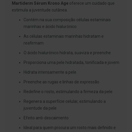
g
Martiderm Sérum Krono Age
oferece um cuidado que
u
estimula a juventude cutânea.
a
Contém na sua composição células estaminais
C
marinhas e ácido hialurónico
o
l
As células estaminais marinhas hidratam e
u
t
reafirmam
ó
r
O ácido hialurónico hidrata, suaviza e preenche
i
o
Proporciona uma pele hidratada, tonificada e jovem
s
e
Hidrata intensamente a pele
e
l
Preenche as rugas e linhas de expressão
i
x
Redefine o rosto, estimulando a firmeza da pele
i
r
Regenera a superfície celular, estimulando a
e
s
juventude da pele
Efeito anti-descaimento
F
i
Ideal para quem procura um rosto mais definido e
o