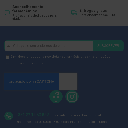
ó
r
Aconselhamento
i
Entregas grátis
farmacêutico
o
Para encomendas > 40€
Profissionais dedicados para
ajudar
s
L
u
v
Newsletter
Inscreva-
a
SUBSCREVER
s
se
na
Newsletter
Sim, desejo receber a newsletter da farmácia.pt com promoções,
P
Newsletter:
GDPR
o
campanhas e novidades.
d
Consent
o
l
o
g
i
a
P
é
+351 22 14 50 837
- chamada para rede fixa nacional
s
Disponível das 09:00 às 13:00 e das 14:00 às 17:00 (dias úteis)
e