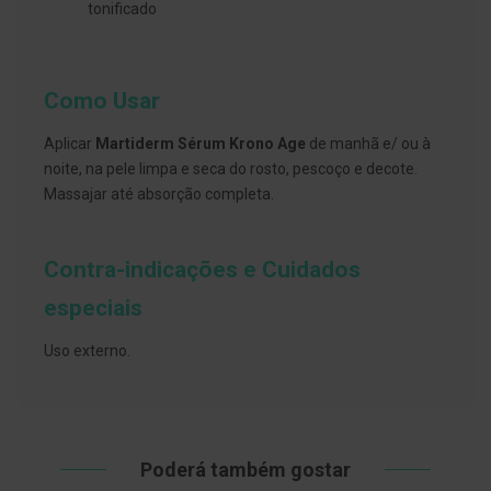
s
tonificado
d
e
n
t
á
Como Usar
r
i
o
Aplicar
Martiderm Sérum Krono Age
de manhã e/ ou à
s
noite, na pele limpa e seca do rosto, pescoço e decote.
Massajar até absorção completa.
A
f
e
ç
Contra-indicações e Cuidados
õ
e
especiais
s
d
a
Uso externo.
b
o
c
a
e
M
a
Poderá também gostar
u