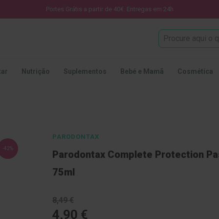
Portes Grátis a partir de 40€. Entregas em 24h
Procura
tar
Nutrição
Suplementos
Bebé e Mamã
Cosmética
PARODONTAX
-42%
Parodontax Complete Protection Pa
75ml
8,49 €
4,90 €