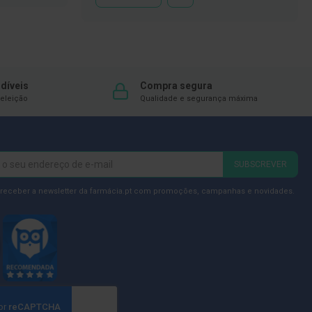
À
LISTA
DE
DESEJOS
díveis
Compra segura
eleição
Qualidade e segurança máxima
SUBSCREVER
 receber a newsletter da farmácia.pt com promoções, campanhas e novidades.