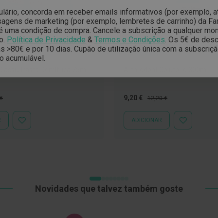
ulário, concorda em receber emails informativos (por exemplo, 
gens de marketing (por exemplo, lembretes de carrinho) da Far
é uma condição de compra. Cancele a subscrição a qualquer mo
o.
Política de Privacidade
&
Termos e Condições
.
Os 5€ de desc
 >80€ e por 10 dias. Cupão de utilização única com a subscriç
T
ARTHRODONT
o acumulável.
Classic Pasta Dentífrica 75ml
Arthrodont Colutório 300ml
o
Preço
Preço
9,20 €
 €
12,20 €
al
Especial
Normal
R
ADICIONAR
ADICIONAR
ADICIONAR
À
À
LISTA
LISTA
DE
DE
DESEJOS
DESEJOS
Novidades que talvez também goste