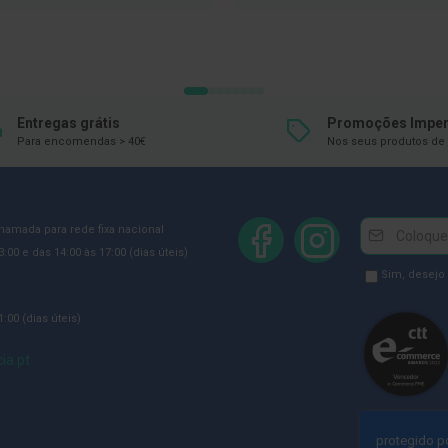
LISTA
LISTA
DE
DE
DESEJOS
DESEJOS
Entregas grátis
Promoções Imper
Para encomendas > 40€
Nos seus produtos de 
Newsletter
Inscreva-
chamada para rede fixa nacional
se
:00 e das 14:00 às 17:00 (dias úteis)
na
Newsletter
Sim, desejo
Newsletter:
GDPR
:00 (dias úteis)
Consent
ia.pt