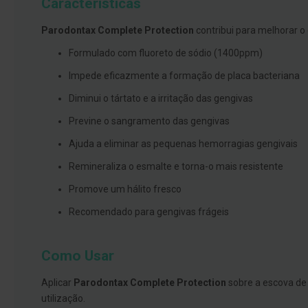
Características
branqueamento
Parodontax Complete Protection
contribui para melhorar o
Covid-
19
Formulado com fluoreto de sódio (1400ppm)
Máscaras
Impede eficazmente a formação de placa bacteriana
e
Diminui o tártato e a irritação das gengivas
Viseiras
Previne o sangramento das gengivas
Desinfetantes
Ajuda a eliminar as pequenas hemorragias gengivais
Testes
Remineraliza o esmalte e torna-o mais resistente
Acessórios
Promove um hálito fresco
Luvas
Recomendado para gengivas frágeis
Podologia
Pés
e
Como Usar
pernas
cansadas
Aplicar
Parodontax Complete Protection
sobre a escova de
Palmilhas
utilização.