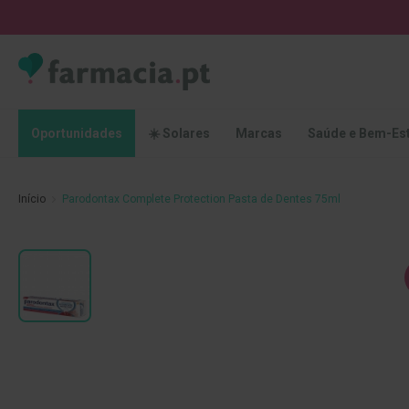
Oportunidades
☀️
Solares
Marcas
Saúde
Oportunidades
☀️ Solares
Marcas
Saúde e Bem-Es
e
Bem-
Estar
Início
Parodontax Complete Protection Pasta de Dentes 75ml
Higiene
Oral
Escovas
Saltar
Pastas
para
dentífricas
o
final
Escovilhões
da
e
Galeria
Raspadores
de
de
imagens