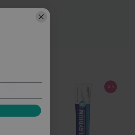
-25%
-21%