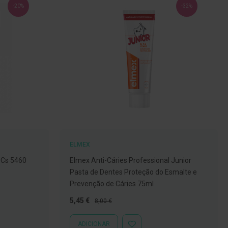
-20%
-32%
ELMEX
 Cs 5460
Elmex Anti-Cáries Professional Junior
Pasta de Dentes Proteção do Esmalte e
Prevenção de Cáries 75ml
Preço
Preço
5,45 €
8,00 €
Especial
Normal
ADICIONAR
ADICIONAR