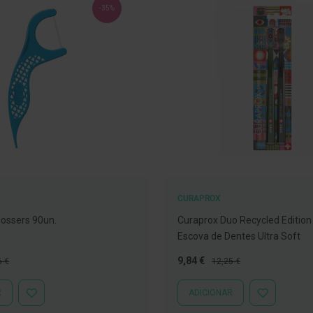
-35%
CURAPROX
ossers 90un.
Curaprox Duo Recycled Edition
Escova de Dentes Ultra Soft
o
Preço
Preço
9,84 €
6 €
12,25 €
al
Especial
Normal
R
ADICIONAR
ADICIONAR
ADICIONAR
À
À