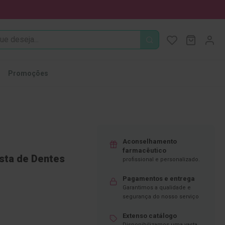
PROCURA
O Meu Ca
MODIFI
Promoções
Aconselhamento
farmacêutico
sta de Dentes
profissional e personalizado.
Pagamentos e entrega
Garantimos a qualidade e
segurança do nosso serviço
Extenso catálogo
Disponibilizamos uma vasta