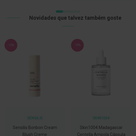
DE
C
DESEJOS
o
Novidades que talvez também goste
v
i
d
-
1
9
-10%
-19%
M
á
s
c
a
r
a
s
e
V
i
s
e
SENSILIS
SKIN1004
i
r
Sensilis Bonbon Cream
Skin1004 Madagascar
a
s
Blush Creme
Centella Ampola Cápsula