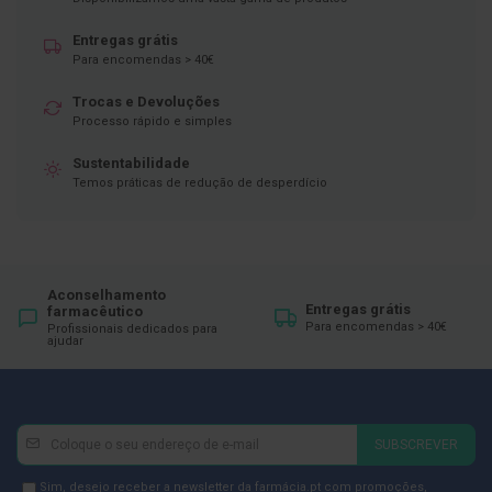
ó
r
i
Entregas grátis
o
Para encomendas > 40€
s
Trocas e Devoluções
L
Processo rápido e simples
u
v
Sustentabilidade
a
s
Temos práticas de redução de desperdício
P
o
d
o
Aconselhamento
l
Entregas grátis
farmacêutico
o
Para encomendas > 40€
Profissionais dedicados para
ajudar
g
i
a
P
Newsletter
Inscreva-
é
SUBSCREVER
s
se
e
na
Newsletter
Sim, desejo receber a newsletter da farmácia.pt com promoções,