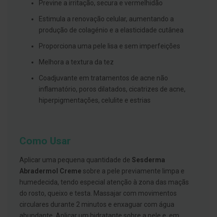
s
Previne a irritação, secura e vermelhidão
d
e
Estimula a renovação celular, aumentando a
n
produção de colagénio e a elasticidade cutânea
t
á
Proporciona uma pele lisa e sem imperfeições
r
i
Melhora a textura da tez
o
s
Coadjuvante em tratamentos de acne não
A
inflamatório, poros dilatados, cicatrizes de acne,
f
hiperpigmentações, celulite e estrias
e
ç
õ
e
s
Como Usar
d
a
b
Aplicar uma pequena quantidade de
Sesderma
o
Abradermol Creme
sobre a pele previamente limpa e
c
a
humedecida, tendo especial atenção à zona das maçãs
e
do rosto, queixo e testa. Massajar com movimentos
M
circulares durante 2 minutos e enxaguar com água
a
u
abundante. Aplicar um hidratante sobre a pele e, em