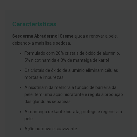
g
u
a
Características
C
o
l
Sesderma Abradermol Creme
ajuda a renovar a pele,
u
deixando-a mais lisa e sedosa.
t
ó
Formulado com 20% cristais de óxido de alumínio,
r
i
5% nicotinamida e 3% de manteiga de karité
o
s
Os cristais de óxido de alumínio eliminam células
e
mortas e impurezas
e
l
A nicotinamida melhora a função de barreira da
i
x
pele, tem uma ação hidratante e regula a produção
i
das glândulas sebáceas
r
e
A manteiga de karité hidrata, protege e regenera a
s
pele
F
i
Ação nutritiva e suavizante
o