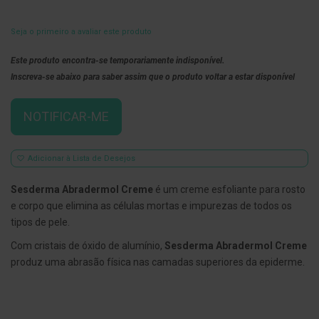
E
s
Seja o primeiro a avaliar este produto
c
o
Este produto encontra-se temporariamente indisponível.
v
i
Inscreva-se abaixo para saber assim que o produto voltar a estar disponível
l
h
õ
NOTIFICAR-ME
e
s
e
R
Adicionar à Lista de Desejos
a
s
Sesderma Abradermol Creme
é um creme esfoliante para rosto
p
a
e corpo que elimina as células mortas e impurezas de todos os
d
tipos de pele.
o
r
Com cristais de óxido de alumínio,
Sesderma Abradermol Creme
e
s
produz uma abrasão física nas camadas superiores da epiderme.
d
e
l
í
n