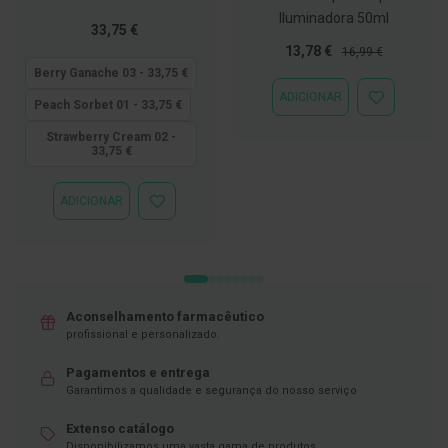
Iluminadora 50ml
D
Tão
33,75 €
e
baixo
Preço
Preço
13,78 €
16,99 €
s
quanto
Especial
Normal
Berry Ganache 03 - 33,75 €
i
n
ADICIONAR
ADICIONAR
Peach Sorbet 01 - 33,75 €
f
À
e
LISTA
Strawberry Cream 02 -
t
33,75 €
DE
a
DESEJOS
n
t
ADICIONAR
e
ADICIONAR
s
À
LISTA
T
DE
e
DESEJOS
s
t
Aconselhamento farmacêutico
e
s
profissional e personalizado.
A
Pagamentos e entrega
c
Garantimos a qualidade e segurança do nosso serviço
e
s
Extenso catálogo
s
Disponibilizamos uma vasta gama de produtos