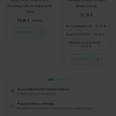
Boosting Sérum Hidratante
Blush Creme
D
e
30ml
Tão
33,75 €
s
i
baixo
Preço
Preço
24,85 €
27,60 €
n
quanto
Especial
Normal
Berry Ganache 03 - 33,75 €
f
e
ADICIONAR
ADICIONAR
Peach Sorbet 01 - 33,75 €
t
À
a
LISTA
Strawberry Cream 02 -
n
33,75 €
DE
t
DESEJOS
e
s
ADICIONAR
ADICIONAR
À
T
LISTA
e
DE
s
DESEJOS
t
e
s
Aconselhamento farmacêutico
profissional e personalizado.
A
c
Pagamentos e entrega
e
s
Garantimos a qualidade e segurança do nosso serviço
s