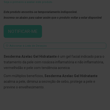
Seja o primeiro a avaliar este produto
E
s
Este produto encontra-se temporariamente indisponível.
c
Inscreva-se abaixo para saber assim que o produto voltar a estar disponível
o
v
i
l
NOTIFICAR-ME
h
õ
e
s
Adicionar à Lista de Desejos
e
R
Sesderma Azelac Gel Hidratante
é um gel facial indicado para o
a
s
tratamento da pele com rosácea inflamatória e não inflamatória,
p
vermelhidão e pele com tendência acneica.
a
d
Com múltiplos benefícios,
Sesderma Azelac Gel Hidratante
o
r
acalma a pele, diminui a secreção de sebo, protege a pele e
e
previne o envelhecimento.
s
d
e
l
í
n