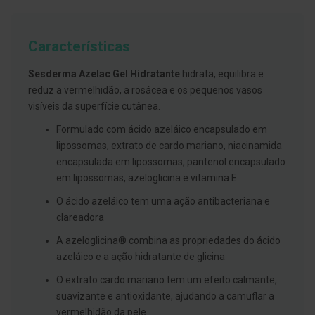
g
u
a
Características
C
o
Sesderma Azelac Gel Hidratante
hidrata, equilibra e
l
u
reduz a vermelhidão, a rosácea e os pequenos vasos
t
visíveis da superfície cutânea.
ó
r
Formulado com ácido azeláico encapsulado em
i
o
lipossomas, extrato de cardo mariano, niacinamida
s
encapsulada em lipossomas, pantenol encapsulado
e
em lipossomas, azeloglicina e vitamina E
e
l
O ácido azeláico tem uma ação antibacteriana e
i
x
clareadora
i
r
A azeloglicina® combina as propriedades do ácido
e
azeláico e a ação hidratante de glicina
s
O extrato cardo mariano tem um efeito calmante,
F
i
suavizante e antioxidante, ajudando a camuflar a
o
vermelhidão da pele