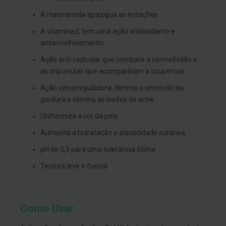
s
d
A niacinamida apazigua as irritações
e
n
A vitamina E tem uma ação antioxidante e
t
á
antienvelhecimento
r
i
Ação anti-radicalar que combate a vermelhidão e
o
as impurezas que acompanham a couperose
s
Ação seborreguladora, diminui a secreção da
A
gordura e elimina as lesões de acne
f
e
Uniformiza a cor da pele
ç
õ
e
Aumenta a hidratação e elasticidade cutânea
s
d
pH de 5,5 para uma tolerância ótima
a
b
Textura leve e fresca
o
c
a
e
M
Como Usar
a
u