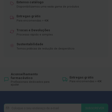
ó
Extenso catálogo
r
Disponibilizamos uma vasta gama de produtos
i
o
Entregas grátis
s
Para encomendas > 40€
L
u
Trocas e Devoluções
v
Processo rápido e simples
a
s
Sustentabilidade
Temos práticas de redução de desperdício
P
o
d
o
l
o
Aconselhamento
Entregas grátis
farmacêutico
g
Para encomendas > 40€
Profissionais dedicados para
i
ajudar
a
P
é
s
Newsletter
Inscreva-
e
SUBSCREVER
se