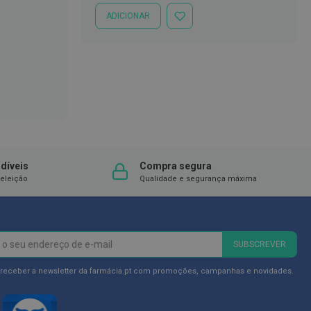
ADICIONAR
ADICIONAR
À
LISTA
DE
DESEJOS
díveis
Compra segura
eleição
Qualidade e segurança máxima
SUBSCREVER
 receber a newsletter da farmácia.pt com promoções, campanhas e novidades.