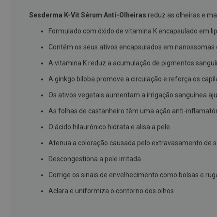
branqueamento
Sesderma K-Vit Sérum Anti-Olheiras
reduz as olheiras e ma
Covid-
Formulado com óxido de vitamina K encapsulado em lipos
19
Contém os seus ativos encapsulados em nanossomas que
Máscaras
e
A vitamina K reduz a acumulação de pigmentos sanguí
Viseiras
A ginkgo biloba promove a circulação e reforça os capi
Desinfetantes
Os ativos vegetais aumentam a irrigação sanguínea aju
Testes
As folhas de castanheiro têm uma ação anti-inflamatór
Acessórios
O ácido hilaurónico hidrata e alisa a pele
Luvas
Atenua a coloração causada pelo extravasamento de 
Podologia
Descongestiona a pele irritada
Pés
e
Corrige os sinais de envelhecimento como bolsas e rug
pernas
Aclara e uniformiza o contorno dos olhos
cansadas
Palmilhas