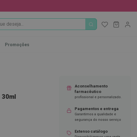
PROCURA
O Meu Ca
MODIFI
Promoções
Aconselhamento
farmacêutico
s 30ml
profissional e personalizado.
Pagamentos e entrega
Garantimos a qualidade e
segurança do nosso serviço
Extenso catálogo
Disponibilizamos uma vasta