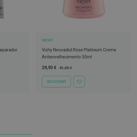
VICHY
Reparador
Vichy Neovadiol Rose Platinium Creme
Antienvelhecimento 50ml
Preço
Preço
29,93 €
41,30 €
Especial
Normal
ADICIONAR
ADICIONAR
À
LISTA
DE
DESEJOS