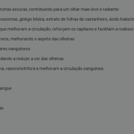
nchas escuras, contribuindo para um olhar mais leve e radiante.
somas, ginkgo biloba, extrato de folhas de castanheiro, ácido hialurón
 melhoram a circulação, reforçam os capilares e facilitam a reabsorç
neos, melhorando o aspeto das olheiras
lares sanguíneos
dando a reduzir a cor das olheiras
ia, vasoconstritora e melhoram a circulação sanguínea
sangue
as