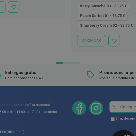
quanto
Berry Ganache 03 - 33,75 €
R
ADICIONAR
À
Peach Sorbet 01 - 33,75 €
LISTA
DE
Strawberry Cream 02 - 33,75 €
DESEJOS
ADICIONAR
ADICIONAR
À
LISTA
DE
DESEJOS
Entregas grátis
Promoções Imper
Para encomendas > 40€
Nos seus produtos de 
Newsletter
Inscreva-
chamada para rede fixa nacional
se
:00 e das 14:00 às 17:00 (dias úteis)
na
Newsletter
Sim, desejo
Newsletter:
GDPR
:00 (dias úteis)
Consent