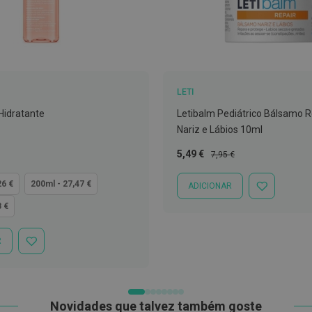
LETI
 Hidratante
Letibalm Pediátrico Bálsamo 
Nariz e Lábios 10ml
Preço
Preço
5,49 €
7,95 €
Especial
Normal
26 €
200ml - 27,47 €
ADICIONAR
ADICIONAR
À
8 €
LISTA
DE
DESEJOS
R
ADICIONAR
À
LISTA
DE
DESEJOS
Novidades que talvez também goste