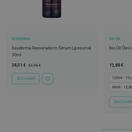
Nariz
e
Garganta
Sexualidade
Preservativos
SESDERMA
BIO OIL
Lubrificantes
Sesderma Resveraderm Sérum Liposomal
Bio Oil Óleo
30ml
Acessórios
Preço
Preço
Tão
38,51 €
12,88 €
Suplementos
57,95 €
Especial
Normal
baixo
alimentares
quanto
125ml - 19,
ADICIONAR
ADICIONAR
Testes
À
60ml - 12,8
de
LISTA
DE
gravidez
DESEJOS
ADICIONA
Testes
de
ovulação
Diversos