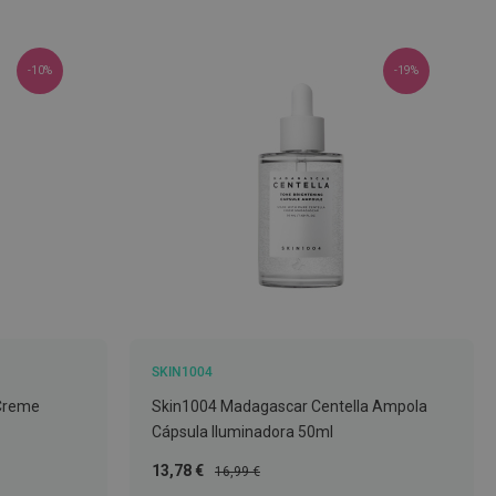
-10%
-19%
SKIN1004
 Creme
Skin1004 Madagascar Centella Ampola
Cápsula Iluminadora 50ml
Preço
Preço
13,78 €
16,99 €
Especial
Normal