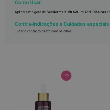
Como Usar
e
proteções
Aplicar uma gota de
Sesderma K-Vit Sérum Anti-Olheiras
so
Meias
de
Contra-indicações e Cuidados especiais
descanso
Evitar o contacto direto com os olhos.
Gretas,
Calosidades
e
Secura
Desodorizantes
e
Antitranspirantes
-34%
Antifúngicos
Cuidados
das
unhas
Utensílios