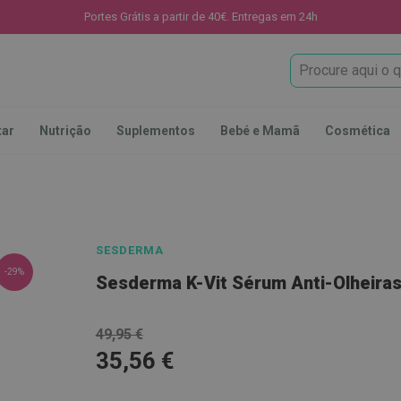
Portes Grátis a partir de 40€. Entregas em 24h
Procura
tar
Nutrição
Suplementos
Bebé e Mamã
Cosmética
SESDERMA
-29%
Sesderma K-Vit Sérum Anti-Olheira
49,95 €
35,56 €