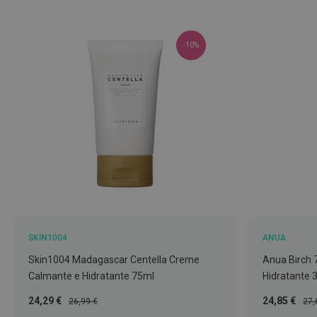
Nebulizadores
e
Auxiliares
-10%
respiratórios
Termómetros
Testes
e
material
de
diagnóstico
Material
de
enfermagem
SKIN1004
ANUA
Outros
Skin1004 Madagascar Centella Creme
Anua Birch 
Material
Calmante e Hidratante 75ml
Hidratante 
ortopédico
Preço
Preço
Preço
Pre
24,29 €
24,85 €
26,99 €
27,
Cuidados
Especial
Normal
Especial
Nor