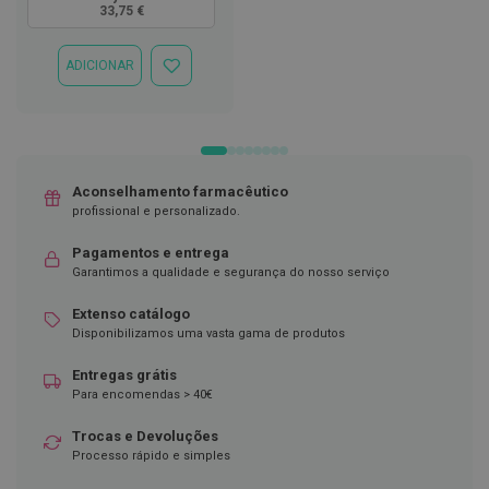
33,75 €
DE
D
DESEJOS
e
s
ADICIONAR
ADICIONAR
i
À
n
LISTA
f
DE
e
DESEJOS
t
a
n
Aconselhamento farmacêutico
t
profissional e personalizado.
e
s
Pagamentos e entrega
Garantimos a qualidade e segurança do nosso serviço
T
e
s
Extenso catálogo
t
Disponibilizamos uma vasta gama de produtos
e
s
Entregas grátis
Para encomendas > 40€
A
c
Trocas e Devoluções
e
Processo rápido e simples
s
s