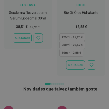
t
SESDERMA
BIO OIL
e
t
Sesderma Resveraderm
Bio Oil Óleo Hidratante
o
Sérum Liposomal 30ml
r
e
s
Preço
Preço
Tão
38,51 €
12,88 €
57,95 €
Especial
Normal
baixo
K
quanto
125ml - 19,26 €
ADICIONAR
i
ADICIONAR
t
À
200ml - 27,47 €
s
LISTA
d
DE
60ml - 12,88 €
e
DESEJOS
b
r
ADICIONAR
a
ADICIONAR
n
À
q
LISTA
u
DE
e
DESEJOS
a
Novidades que talvez também goste
m
e
n
t
o