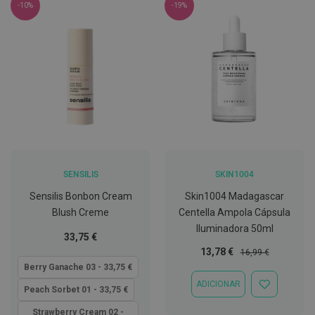
-10%
-19%
C
o
v
i
d
-
1
9
M
á
s
c
a
SENSILIS
SKIN1004
r
Sensilis Bonbon Cream
Skin1004 Madagascar
a
s
Blush Creme
Centella Ampola Cápsula
e
Iluminadora 50ml
V
Tão
33,75 €
i
baixo
Preço
Preço
13,78 €
s
16,99 €
e
quanto
Especial
Normal
Berry Ganache 03 - 33,75 €
i
ADICIONAR
r
ADICIONAR
Peach Sorbet 01 - 33,75 €
a
À
s
LISTA
Strawberry Cream 02 -