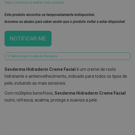
Seja o primeiro a avaliar este produto
E
s
Este produto encontra-se temporariamente indisponível.
c
Inscreva-se abaixo para saber assim que o produto voltar a estar disponível
o
v
i
l
NOTIFICAR-ME
h
õ
e
s
Adicionar à Lista de Desejos
e
R
Sesderma Hidraderm Creme Facial
é um creme de rosto
a
s
hidratante e antienvelhecimento, indicado para todos os tipos de
p
pele, incluindo as mais sensíveis.
a
d
Com múltiplos benefícios,
Sesderma Hidraderm Creme Facial
o
r
nutre, refresca, acalma, protege e suaviza a pele.
e
s
d
e
l
í
n