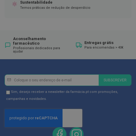
ó
Sustentabilidade
r
Temos práticas de redução de desperdício
i
o
s
L
u
Aconselhamento
v
Entregas grátis
farmacêutico
a
Para encomendas > 40€
Profissionais dedicados para
s
ajudar
P
o
d
Newsletter
Inscreva-
o
SUBSCREVER
l
se
o
na
Newsletter
Sim, desejo receber a newsletter da farmácia.pt com promoções,
g
Newsletter:
GDPR
campanhas e novidades.
i
a
Consent
P
é
s
e