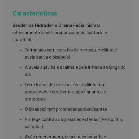
g
u
Características
a
C
Sesderma Hidraderm Creme Facial
hidrata
o
intensamente a pele, proporcionando conforto e
l
u
suavidade.
t
ó
Formulado com extratos de mimosa, meliloto e
r
aveia sativa e bisabolol
i
o
A aveia suaviza e acalma a pele irritada ao longo do
s
e
dia
e
l
Os extratos de mimosa e de meliloto têm
i
propriedades emolientes, apaziguantes e
x
i
protetoras
r
e
O bisabolol tem propriedades suavizantes
s
Protege contra as agressões externas (vento, frio,
F
calor, sol)
i
o
Ação regeneradora, descongestionante e