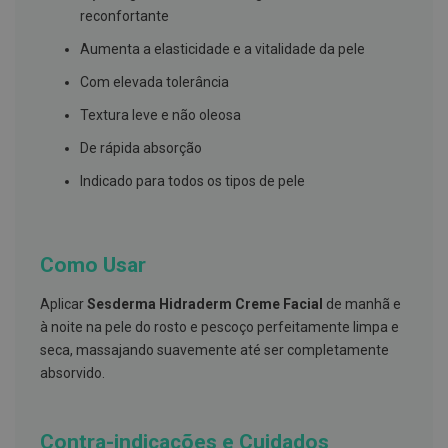
s
reconfortante
d
e
Aumenta a elasticidade e a vitalidade da pele
n
t
Com elevada tolerância
á
r
i
Textura leve e não oleosa
o
s
De rápida absorção
Indicado para todos os tipos de pele
A
f
e
ç
õ
Como Usar
e
s
d
Aplicar
Sesderma Hidraderm Creme Facial
de manhã e
a
b
à noite na pele do rosto e pescoço perfeitamente limpa e
o
seca, massajando suavemente até ser completamente
c
absorvido.
a
e
M
a
Contra-indicações e Cuidados
u