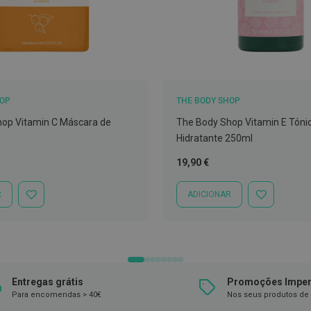
HOP
THE BODY SHOP
op Vitamin C Máscara de
The Body Shop Vitamin E Tóni
Hidratante 250ml
19,90 €
R
ADICIONAR
ADICIONAR
ADICIONAR
À
À
LISTA
LISTA
DE
DE
DESEJOS
DESEJOS
Entregas grátis
Promoções Imper
Para encomendas > 40€
Nos seus produtos de 