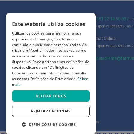
Adesivos
Limpeza
Blog
+351 22 14 50 837
e
- 
Este website utiliza cookies
desinfeção
Disponível das 09:00 às 13
Quem somos
de
Utilizamos cookies para melhorar a sua
Como comprar
Chat Online
experiência de navegação e fornecer
feridas
conteúdo e publicidade personalizados. Ao
Disponível das 09:00 às 21
Perguntas frequentes
Queimaduras,
clicar em "Aceitar Todos", concorda com o
armazenamento de cookies no seu
Cicatrizantes
Termos e condições
apoiocliente@farmac
dispositivo. Pode gerir as suas definições de
e
cookies clicando em "Definições de
Prazos de devolução e trocas
Nódoas
Cookies". Para mais informações, consulte
Negras
Definições de Privacidade
as nossas Definições de Privacidade.
Saber
mais
Alívio
da
ACEITAR TODOS
dor
Repelentes
REJEITAR OPCIONAIS
e
©
7SKIN LDA 2026
- Todos os direitos reservados
Picadas
DEFINIÇÕES DE COOKIES