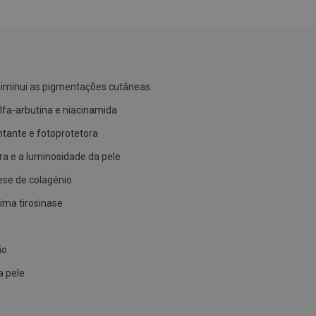
 diminui as pigmentações cutâneas.
alfa-arbutina e niacinamida
ntante e fotoprotetora
ura e a luminosidade da pele
ese de colagénio
zima tirosinase
ão
a pele