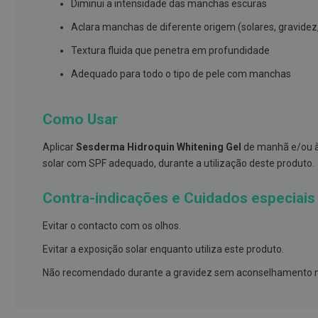
Diminui a intensidade das manchas escuras
e
proteções
Aclara manchas de diferente origem (solares, gravide
Meias
Textura fluida que penetra em profundidade
de
Adequado para todo o tipo de pele com manchas
descanso
Gretas,
Como Usar
Calosidades
e
Aplicar
Sesderma Hidroquin Whitening Gel
de manhã e/ou à 
Secura
solar com SPF adequado, durante a utilização deste produto.
Desodorizantes
e
Contra-indicações e Cuidados especiais
Antitranspirantes
Evitar o contacto com os olhos.
Antifúngicos
Evitar a exposição solar enquanto utiliza este produto.
Cuidados
das
Não recomendado durante a gravidez sem aconselhamento m
unhas
Utensílios