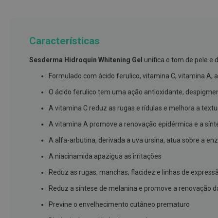
branqueamento
Covid-
19
Características
Máscaras
e
Sesderma Hidroquin Whitening Gel
unifica o tom de pele e
Viseiras
Formulado com ácido ferulico, vitamina C, vitamina A, 
Desinfetantes
O ácido ferulico tem uma ação antioxidante, despigme
Testes
A vitamina C reduz as rugas e rídulas e melhora a text
Acessórios
A vitamina A promove a renovação epidérmica e a sínt
Luvas
A alfa-arbutina, derivada a uva ursina, atua sobre a en
Podologia
A niacinamida apazigua as irritações
Pés
Reduz as rugas, manchas, flacidez e linhas de express
e
pernas
Reduz a síntese de melanina e promove a renovação d
cansadas
Previne o envelhecimento cutâneo prematuro
Palmilhas