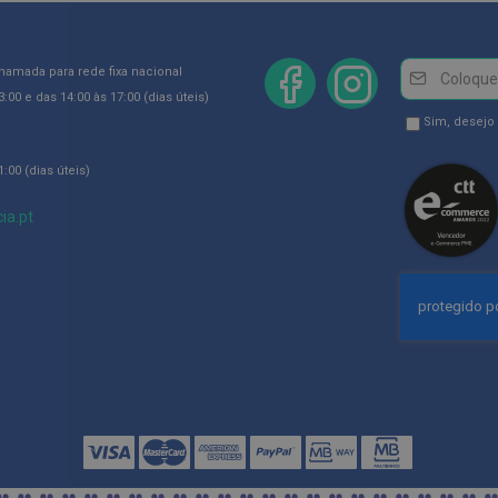
Newsletter
Inscreva-
chamada para rede fixa nacional
se
:00 e das 14:00 às 17:00 (dias úteis)
na
Newsletter
Sim, desejo
Newsletter:
GDPR
:00 (dias úteis)
Consent
ia.pt