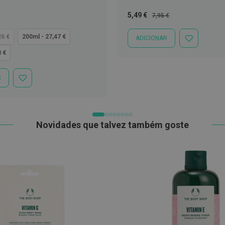
Preço
Preço
5,49 €
7,95 €
Especial
Normal
26 €
200ml - 27,47 €
ADICIONAR
ADICIONAR
À
8 €
LISTA
DE
DESEJOS
R
ADICIONAR
À
LISTA
DE
DESEJOS
Novidades que talvez também goste