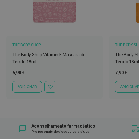
Íntimos
Higiene
íntima
e
Cuidados
Copos
THE BODY SHOP
THE BODY S
menstruais,
The Body Shop Vitamin E Máscara de
The Body Sh
pensos
Tecido 18ml
Tecido 18ml
e
tampões
6,90 €
7,90 €
Incontinência
ADICIONAR
ADICIONA
ADICIONAR
Suplementos
À
LISTA
Primeiros
DE
DESEJOS
Socorros
Pensos
Aconselhamento farmacêutico
Compressas,
Profissionais dedicados para ajudar
Ligaduras,