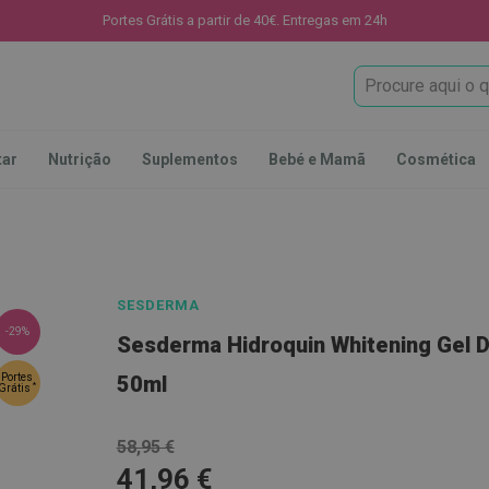
Portes Grátis a partir de 40€. Entregas em 24h
Procura
tar
Nutrição
Suplementos
Bebé e Mamã
Cosmética
SESDERMA
-29%
Sesderma Hidroquin Whitening Gel 
Portes
50ml
*
Grátis
58,95 €
41,96 €