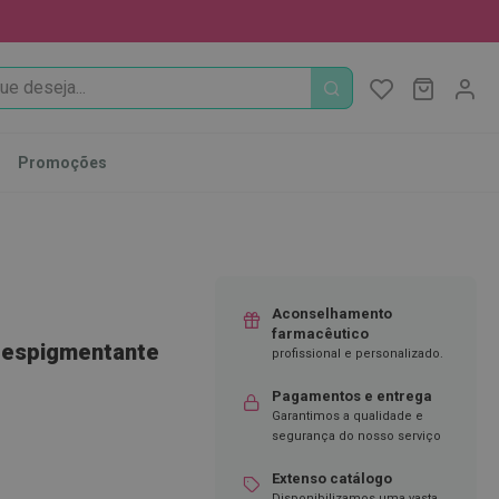
PROCURA
O Meu Ca
MODIFI
Promoções
Aconselhamento
farmacêutico
Despigmentante
profissional e personalizado.
Pagamentos e entrega
Garantimos a qualidade e
segurança do nosso serviço
Extenso catálogo
Disponibilizamos uma vasta