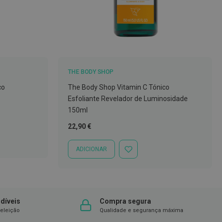
THE BODY SHOP
co
The Body Shop Vitamin C Tónico
Esfoliante Revelador de Luminosidade
150ml
22,90 €
ADICIONAR
ADICIONAR
À
LISTA
DE
DESEJOS
díveis
Compra segura
eleição
Qualidade e segurança máxima