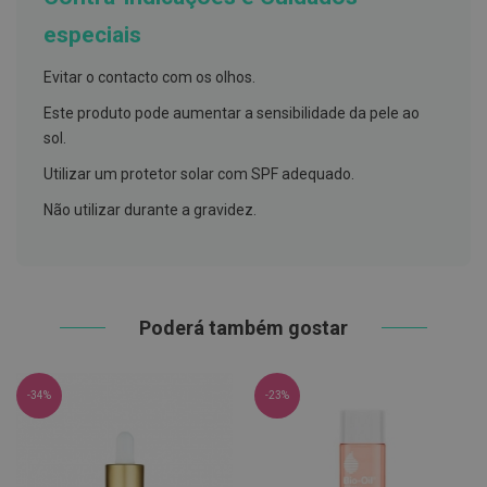
h
á
especiais
l
i
t
Evitar o contacto com os olhos.
o
Este produto pode aumentar a sensibilidade da pele ao
P
sol.
r
ó
Utilizar um protetor solar com SPF adequado.
t
e
Não utilizar durante a gravidez.
s
e
s
d
e
n
t
Poderá também gostar
á
r
i
a
-34%
-23%
s
e
P
r
o