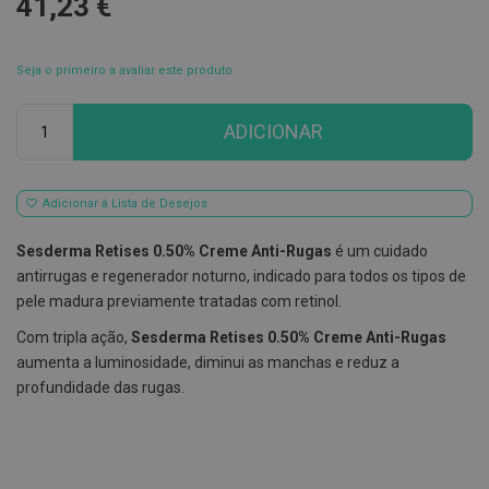
41,23 €
E
s
c
Seja o primeiro a avaliar este produto
o
v
Qtd
i
ADICIONAR
l
h
õ
e
s
Adicionar à Lista de Desejos
e
R
Sesderma Retises 0.50% Creme Anti-Rugas
é um cuidado
a
s
antirrugas e regenerador noturno, indicado para todos os tipos de
p
pele madura previamente tratadas com retinol.
a
d
Com tripla ação,
Sesderma Retises 0.50% Creme Anti-Rugas
o
r
aumenta a luminosidade, diminui as manchas e reduz a
e
profundidade das rugas.
s
d
e
l
í
n