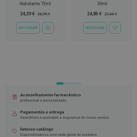
Hidratante 75ml
30ml
D
e
Preço
Preço
Preço
Preço
24,29 €
24,85 €
26,99 €
27,60 €
s
Especial
Normal
Especial
Normal
i
n
ADICIONAR
ADICIONAR
ADICIONAR
ADICIONAR
f
À
À
e
LISTA
LISTA
t
DE
DE
a
DESEJOS
DESEJOS
n
t
e
s
T
e
s
t
Aconselhamento farmacêutico
e
profissional e personalizado.
s
Pagamentos e entrega
A
Garantimos a qualidade e segurança do nosso serviço
c
e
s
Extenso catálogo
s
Disponibilizamos uma vasta gama de produtos