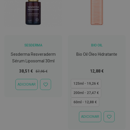
t
e
t
o
r
e
s
K
SESDERMA
BIO OIL
i
t
Sesderma Resveraderm
Bio Oil Óleo Hidratante
s
d
Sérum Liposomal 30ml
e
b
Preço
Preço
Tão
38,51 €
12,88 €
57,95 €
r
Especial
Normal
baixo
a
quanto
n
125ml - 19,26 €
ADICIONAR
ADICIONAR
q
À
u
200ml - 27,47 €
LISTA
e
DE
a
60ml - 12,88 €
DESEJOS
m
e
n
ADICIONAR
ADICIONAR
t
À
o
LISTA