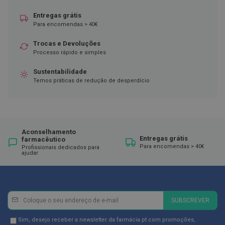
ó
r
Entregas grátis
i
Para encomendas > 40€
o
s
Trocas e Devoluções
L
Processo rápido e simples
u
v
Sustentabilidade
a
Temos práticas de redução de desperdício
s
P
o
d
o
Aconselhamento
Entregas grátis
l
farmacêutico
Para encomendas > 40€
o
Profissionais dedicados para
ajudar
g
i
a
P
Newsletter
Inscreva-
SUBSCREVER
é
se
s
e
na
Newsletter
Sim, desejo receber a newsletter da farmácia.pt com promoções,