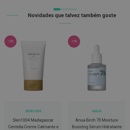
DE
C
DESEJOS
o
Novidades que talvez também goste
v
i
d
-
1
-10%
-10%
9
M
á
s
c
a
r
a
s
e
V
i
s
e
SKIN1004
ANUA
i
r
Skin1004 Madagascar
Anua Birch 70 Moisture
a
Centella Creme Calmante e
Boosting Sérum Hidratante
s