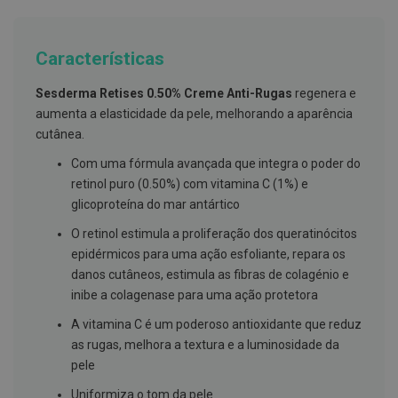
g
u
a
Características
C
o
Sesderma Retises 0.50% Creme Anti-Rugas
regenera e
l
u
aumenta a elasticidade da pele, melhorando a aparência
t
cutânea.
ó
r
Com uma fórmula avançada que integra o poder do
i
o
retinol puro (0.50%) com vitamina C (1%) e
s
glicoproteína do mar antártico
e
e
O retinol estimula a proliferação dos queratinócitos
l
epidérmicos para uma ação esfoliante, repara os
i
x
danos cutâneos, estimula as fibras de colagénio e
i
inibe a colagenase para uma ação protetora
r
e
A vitamina C é um poderoso antioxidante que reduz
s
as rugas, melhora a textura e a luminosidade da
F
pele
i
o
Uniformiza o tom da pele