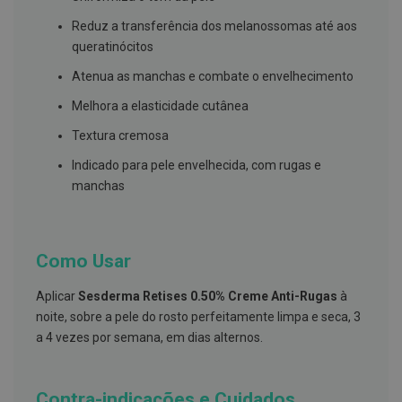
s
d
Reduz a transferência dos melanossomas até aos
e
n
queratinócitos
t
á
Atenua as manchas e combate o envelhecimento
r
i
Melhora a elasticidade cutânea
o
s
Textura cremosa
A
Indicado para pele envelhecida, com rugas e
f
manchas
e
ç
õ
e
s
Como Usar
d
a
b
Aplicar
Sesderma Retises 0.50% Creme Anti-Rugas
à
o
noite, sobre a pele do rosto perfeitamente limpa e seca, 3
c
a
a 4 vezes por semana, em dias alternos.
e
M
a
u
Contra-indicações e Cuidados