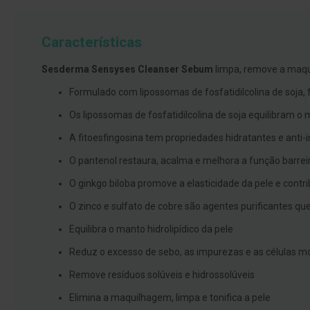
branqueamento
Covid-
Características
19
Máscaras
Sesderma Sensyses Cleanser Sebum
limpa, remove a maqu
e
Formulado com lipossomas de fosfatidilcolina de soja, f
Viseiras
Os lipossomas de fosfatidilcolina de soja equilibram o m
Desinfetantes
A fitoesfingosina tem propriedades hidratantes e anti-
Testes
O pantenol restaura, acalma e melhora a função barrei
Acessórios
O ginkgo biloba promove a elasticidade da pele e contri
Luvas
O zinco e sulfato de cobre são agentes purificantes q
Podologia
Equilibra o manto hidrolipídico da pele
Pés
e
Reduz o excesso de sebo, as impurezas e as células m
pernas
Remove resíduos solúveis e hidrossolúveis
cansadas
Elimina a maquilhagem, limpa e tonifica a pele
Palmilhas