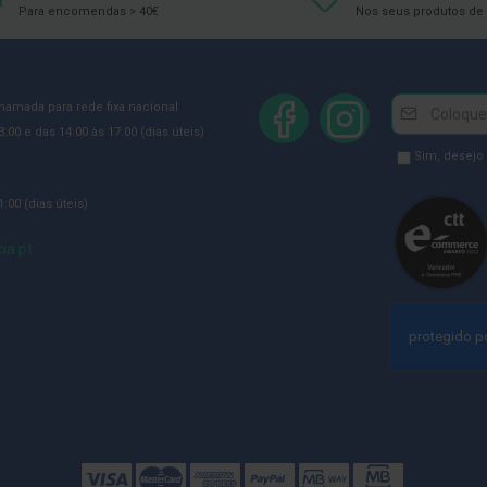
Para encomendas > 40€
Nos seus produtos de 
Newsletter
Inscreva-
chamada para rede fixa nacional
se
:00 e das 14:00 às 17:00 (dias úteis)
na
Newsletter
Sim, desejo
Newsletter:
GDPR
:00 (dias úteis)
Consent
ia.pt