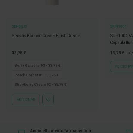
Íntimos
Higiene
íntima
e
SENSILIS
SKIN1004
Cuidados
Sensilis Bonbon Cream Blush Creme
Skin1004 M
Copos
Cápsula Ilu
menstruais,
Tão
Preço
Pre
33,75 €
13,78 €
16,
pensos
baixo
Especial
Nor
e
quanto
Berry Ganache 03 - 33,75 €
ADICIONA
tampões
Peach Sorbet 01 - 33,75 €
Incontinência
Strawberry Cream 02 - 33,75 €
Suplementos
Primeiros
ADICIONAR
ADICIONAR
Socorros
À
LISTA
Pensos
DE
DESEJOS
Compressas,
Ligaduras,
Aconselhamento farmacêutico