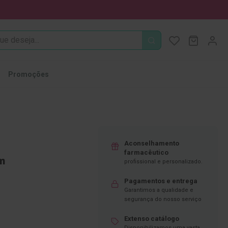
PROCURA
O Meu Ca
MODIFI
Promoções
Aconselhamento
farmacêutico
m
profissional e personalizado.
Pagamentos e entrega
Garantimos a qualidade e
segurança do nosso serviço
Extenso catálogo
Disponibilizamos uma vasta