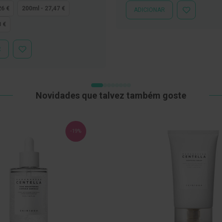
26 €
200ml - 27,47 €
ADICIONAR
ADICIONAR
À
8 €
LISTA
DE
DESEJOS
R
ADICIONAR
À
LISTA
DE
DESEJOS
Novidades que talvez também goste
-19%