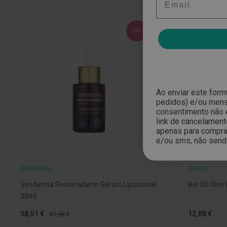
Nariz
e
-34%
Garganta
Sexualidade
Preservativos
Lubrificantes
Ao enviar este form
Acessórios
pedidos) e/ou mensa
consentimento não 
Suplementos
link de cancelament
alimentares
apenas para compras
e/ou sms, não send
Testes
de
gravidez
SESDERMA
BIO OIL
Testes
Sesderma Resveraderm Sérum Liposomal
Bio Oil Óleo
de
30ml
ovulação
Preço
Preço
Tão
38,51 €
12,88 €
57,95 €
Diversos
Especial
Normal
baixo