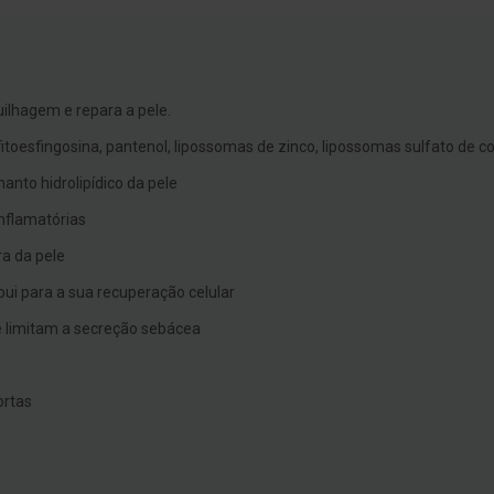
ilhagem e repara a pele.
itoesfingosina, pantenol, lipossomas de zinco, lipossomas sulfato de co
anto hidrolipídico da pele
inflamatórias
ra da pele
bui para a sua recuperação celular
ue limitam a secreção sebácea
ortas