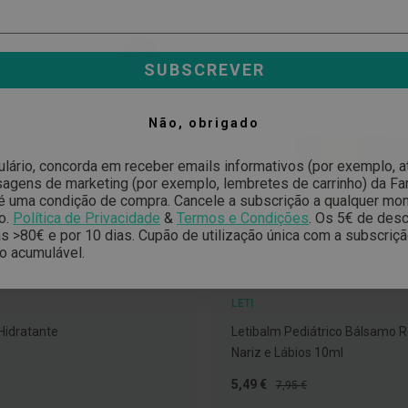
-23%
SUBSCREVER
Não, obrigado
ulário, concorda em receber emails informativos (por exemplo, 
gens de marketing (por exemplo, lembretes de carrinho) da Far
é uma condição de compra. Cancele a subscrição a qualquer mo
o.
Política de Privacidade
&
Termos e Condições
.
Os 5€ de desc
 >80€ e por 10 dias. Cupão de utilização única com a subscriç
o acumulável.
LETI
 Hidratante
Letibalm Pediátrico Bálsamo 
Nariz e Lábios 10ml
Preço
Preço
5,49 €
7,95 €
Especial
Normal