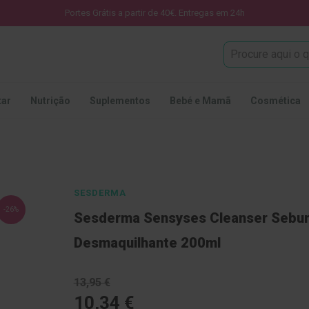
Portes Grátis a partir de 40€. Entregas em 24h
Procura
tar
Nutrição
Suplementos
Bebé e Mamã
Cosmética
SESDERMA
-26%
Sesderma Sensyses Cleanser Sebu
Desmaquilhante 200ml
13,95 €
10,34 €