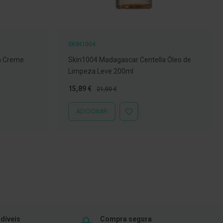
SKIN1004
a Creme
Skin1004 Madagascar Centella Óleo de
Limpeza Leve 200ml
Preço
Preço
15,89 €
21,00 €
Especial
Normal
ADICIONAR
ADICIONAR
À
LISTA
DE
DESEJOS
díveis
Compra segura