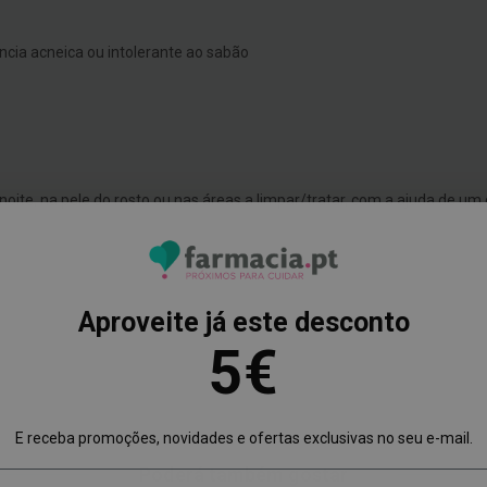
cia acneica ou intolerante ao sabão
oite, na pele do rosto ou nas áreas a limpar/tratar, com a ajuda de um 
Aproveite já este desconto
5€
E receba promoções, novidades e ofertas exclusivas no seu e-mail.
Poderá também gostar