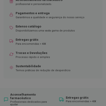
profissional e personalizado.
D
e
Pagamentos e entrega
s
Garantimos a qualidade e segurança do nosso serviço
i
n
f
Extenso catálogo
e
Disponibilizamos uma vasta gama de produtos
t
a
Entregas grátis
n
Para encomendas > 40€
t
e
s
Trocas e Devoluções
Processo rápido e simples
T
e
Sustentabilidade
s
Temos práticas de redução de desperdício
t
e
s
A
c
Aconselhamento
e
Entregas grátis
farmacêutico
s
Para encomendas > 40€
Profissionais dedicados para
s
ajudar