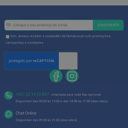
ó
r
i
o
s
Newsletter
Inscreva-
SUBSCREVER
se
L
u
na
Newsletter
Sim, desejo receber a newsletter da farmácia.pt com promoções,
v
Newsletter:
GDPR
campanhas e novidades.
a
s
Consent
P
o
d
o
l
o
g
+351 22 14 50 837
i
- chamada para rede fixa nacional
a
Disponível das 09:00 às 13:00 e das 14:00 às 17:00 (dias úteis)
P
Chat Online
é
s
Disponível das 09:00 às 21:00 (dias úteis)
e