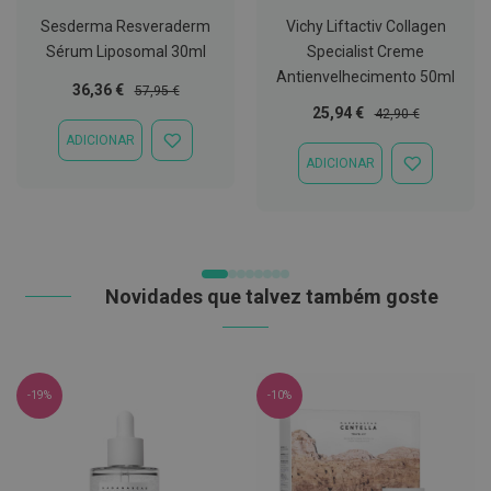
t
Sesderma Resveraderm
Vichy Liftactiv Collagen
e
t
Sérum Liposomal 30ml
Specialist Creme
o
Antienvelhecimento 50ml
r
Preço
Preço
36,36 €
57,95 €
e
Especial
Normal
Preço
Preço
25,94 €
42,90 €
s
Especial
Normal
ADICIONAR
ADICIONAR
K
ADICIONAR
À
ADICIONAR
i
LISTA
À
t
DE
LISTA
s
DESEJOS
DE
d
DESEJOS
e
b
r
Novidades que talvez também goste
a
n
q
u
e
a
-19%
-10%
m
e
n
t
o