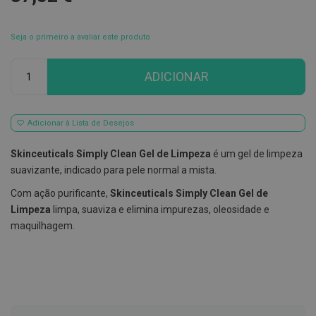
E
s
Seja o primeiro a avaliar este produto
c
o
v
Qtd
ADICIONAR
i
l
h
õ
e
Adicionar à Lista de Desejos
s
e
Skinceuticals Simply Clean Gel de Limpeza
é um gel de limpeza
R
a
suavizante, indicado para pele normal a mista.
s
p
Com ação purificante,
Skinceuticals Simply Clean Gel de
a
Limpeza
limpa, suaviza e elimina impurezas, oleosidade e
d
o
maquilhagem.
r
e
s
d
e
l
í
n