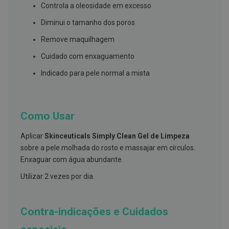
s
Controla a oleosidade em excesso
d
e
Diminui o tamanho dos poros
n
t
Remove maquilhagem
á
r
Cuidado com enxaguamento
i
o
Indicado para pele normal a mista
s
A
f
e
Como Usar
ç
õ
e
Aplicar
Skinceuticals Simply Clean Gel de Limpeza
s
sobre a pele molhada do rosto e massajar em círculos.
d
a
Enxaguar com água abundante.
b
o
Utilizar 2 vezes por dia.
c
a
e
M
Contra-indicações e Cuidados
a
u