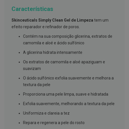
g
u
Características
a
Skinceuticals Simply Clean Gel de Limpeza
tem um
C
efeito reparador e refinador de poros.
o
l
Contém na sua composição glicerina, extratos de
u
t
camomila e aloé e ácido sulfónico
ó
r
A glicerina hidrata intensamente
i
o
Os extratos de camomila e aloé apaziguam e
s
suavizam
e
e
l
O ácido sulfónico exfolia suavemente e melhora a
i
textura da pele
x
i
Proporciona uma pele limpa, suave e hidratada
r
e
Exfolia suavemente, melhorando a textura da pele
s
Uniformiza e clareia a tez
F
i
Repara e regenera a pele do rosto
o