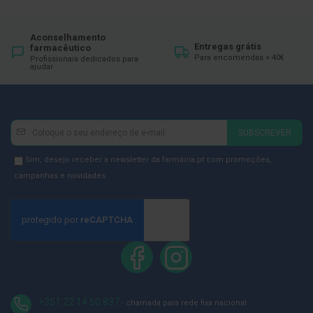
ó
r
i
o
Aconselhamento
Entregas grátis
s
farmacêutico
Para encomendas > 40€
Profissionais dedicados para
ajudar
L
u
v
a
s
Newsletter
Inscreva-
SUBSCREVER
se
P
o
na
Newsletter
Sim, desejo receber a newsletter da farmácia.pt com promoções,
d
Newsletter:
GDPR
campanhas e novidades.
o
Consent
l
o
g
i
a
P
é
s
+351 22 14 50 837
e
- chamada para rede fixa nacional