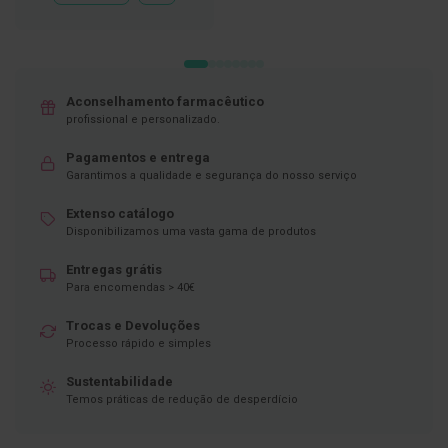
À
LISTA
D
DE
e
DESEJOS
s
i
n
Aconselhamento farmacêutico
f
profissional e personalizado.
e
t
a
Pagamentos e entrega
n
Garantimos a qualidade e segurança do nosso serviço
t
e
Extenso catálogo
s
Disponibilizamos uma vasta gama de produtos
T
Entregas grátis
e
s
Para encomendas > 40€
t
e
Trocas e Devoluções
s
Processo rápido e simples
A
Sustentabilidade
c
Temos práticas de redução de desperdício
e
s
s