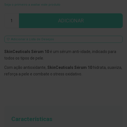
Seja o primeiro a avaliar este produto
E
s
Qtd
c
ADICIONAR
o
v
i
l
h
Adicionar à Lista de Desejos
õ
e
SkinCeuticals Sérum 10
é um sérum anti-idade, indicado para
s
e
todos os tipos de pele.
R
a
Com ação antioxidante,
SkinCeuticals Sérum 10
hidrata, suaviza,
s
reforça a pele e combate o stress oxidativo.
p
a
d
o
r
e
s
d
e
l
Características
í
n