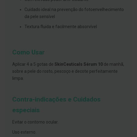
s
d
Cuidado ideal na prevenção do fotoenvelhecimento
e
n
da pele sensível
t
á
Textura fluida e facilmente absorvível
r
i
o
s
Como Usar
A
f
Aplicar 4 a 5 gotas de
SkinCeuticals Sérum 10
de manhã,
e
ç
sobre a pele do rosto, pescoço e decote perfeitamente
õ
limpa.
e
s
d
a
Contra-indicações e Cuidados
b
o
especiais
c
a
e
Evitar o contorno ocular.
M
a
Uso externo.
u