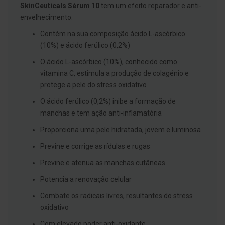
g
SkinCeuticals Sérum 10
tem um efeito reparador e anti-
u
envelhecimento.
a
Contém na sua composição ácido L-ascórbico
C
(10%) e ácido ferúlico (0,2%)
o
l
O ácido L-ascórbico (10%), conhecido como
u
t
vitamina C, estimula a produção de colagénio e
ó
protege a pele do stress oxidativo
r
i
O ácido ferúlico (0,2%) inibe a formação de
o
s
manchas e tem ação anti-inflamatória
e
e
Proporciona uma pele hidratada, jovem e luminosa
l
i
Previne e corrige as rídulas e rugas
x
i
Previne e atenua as manchas cutâneas
r
e
Potencia a renovação celular
s
Combate os radicais livres, resultantes do stress
F
oxidativo
i
o
Com elevado poder anti-oxidante