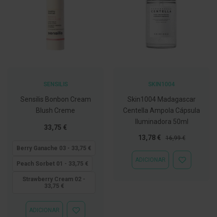
C
o
v
i
d
-
1
9
SENSILIS
SKIN1004
M
á
Sensilis Bonbon Cream
Skin1004 Madagascar
s
Blush Creme
Centella Ampola Cápsula
c
a
Iluminadora 50ml
Tão
33,75 €
r
a
baixo
Preço
Preço
13,78 €
16,99 €
s
quanto
Especial
Normal
Berry Ganache 03 - 33,75 €
e
V
ADICIONAR
ADICIONAR
Peach Sorbet 01 - 33,75 €
i
À
s
LISTA
Strawberry Cream 02 -
e
33,75 €
DE
i
DESEJOS
r
a
ADICIONAR
s
ADICIONAR