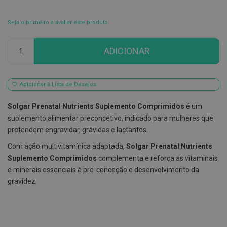
E
s
Seja o primeiro a avaliar este produto
c
o
Qtd
v
ADICIONAR
i
l
h
õ
Adicionar à Lista de Desejos
e
s
e
Solgar Prenatal Nutrients Suplemento Comprimidos
é um
R
suplemento alimentar preconcetivo, indicado para mulheres que
a
s
pretendem engravidar, grávidas e lactantes.
p
a
Com ação multivitamínica adaptada,
Solgar Prenatal Nutrients
d
Suplemento Comprimidos
complementa e reforça as vitaminais
o
r
e minerais essenciais à pre-conceção e desenvolvimento da
e
gravidez.
s
d
e
l
í
n