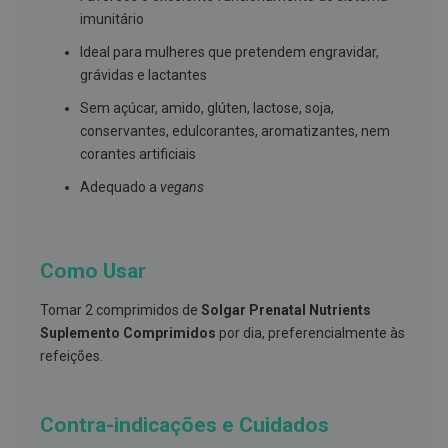
h
imunitário
á
l
Ideal para mulheres que pretendem engravidar,
i
t
grávidas e lactantes
o
Sem açúcar, amido, glúten, lactose, soja,
P
conservantes, edulcorantes, aromatizantes, nem
r
corantes artificiais
ó
t
e
Adequado a
vegans
s
e
s
d
e
Como Usar
n
t
Tomar 2 comprimidos de
Solgar Prenatal Nutrients
á
r
Suplemento Comprimidos
por dia, preferencialmente às
i
refeições.
a
s
e
P
Contra-indicações e Cuidados
r
o