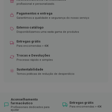
ó
profissional e personalizado.
r
i
o
Pagamentos e entrega
s
Garantimos a qualidade e segurança do nosso serviço
L
Extenso catálogo
u
Disponibilizamos uma vasta gama de produtos
v
a
Entregas grátis
s
Para encomendas > 40€
P
Trocas e Devoluções
o
d
Processo rápido e simples
o
l
Sustentabilidade
o
Temos práticas de redução de desperdício
g
i
a
P
Aconselhamento
é
Entregas grátis
farmacêutico
s
Para encomendas > 40€
Profissionais dedicados para
e
ajudar