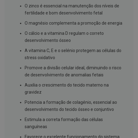
s
d
O zinco é essencial na manutenção dos níveis de
e
fertilidade e bom desenvolvimento fetal
n
t
O magnésio complementa a promoção de energia
á
r
O cálcio e a vitamina D regulam o correto
i
o
desenvolvimento ósseo
s
A vitamina C, E e o selénio protegem as células do
A
stress oxidativo
f
e
Promove a divisão celular ideal, diminuindo o risco
ç
de desenvolvimento de anomalias fetais
õ
e
Auxilia o crescimento do tecido materno na
s
d
gravidez
a
b
Potencia a formação de colagénio, essencial ao
o
desenvolvimento do tecido ósseo e conjuntivo
c
a
Estimula a correta formação das células
e
M
sanguíneas
a
u
Favorece o excelente funcionamento do sistema