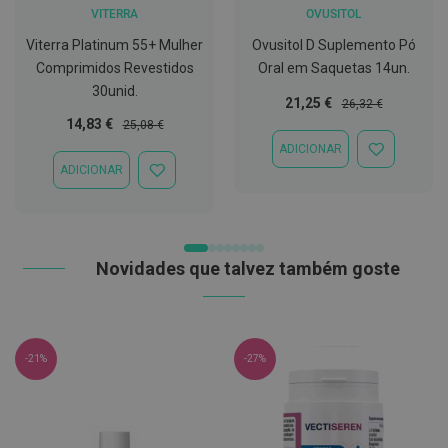
VITERRA
OVUSITOL
C
o
Viterra Platinum 55+ Mulher
Ovusitol D Suplemento Pó
v
Comprimidos Revestidos
Oral em Saquetas 14un.
i
30unid.
d
Preço
Preço
21,25 €
26,32 €
-
Especial
Normal
Preço
Preço
14,83 €
25,08 €
1
Especial
Normal
9
ADICIONAR
ADICIONAR
ADICIONAR
À
ADICIONAR
M
LISTA
À
á
DE
LISTA
s
DESEJOS
DE
c
DESEJOS
a
r
Novidades que talvez também goste
a
s
e
V
i
s
-21%
-27%
e
i
r
a
s