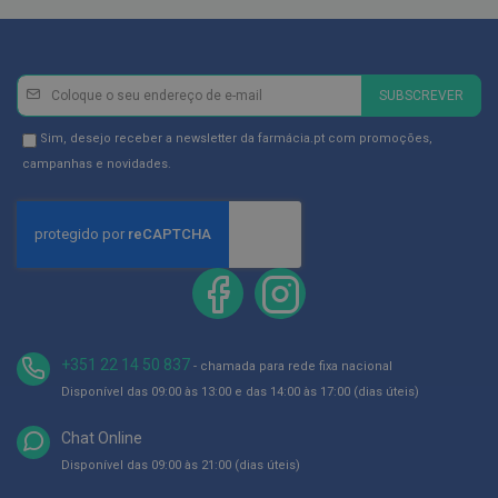
p
e
r
n
a
Newsletter
Inscreva-
s
SUBSCREVER
c
se
a
na
Newsletter
Sim, desejo receber a newsletter da farmácia.pt com promoções,
n
s
Newsletter:
GDPR
campanhas e novidades.
a
Consent
d
a
s
P
a
l
m
i
l
+351 22 14 50 837
- chamada para rede fixa nacional
h
Disponível das 09:00 às 13:00 e das 14:00 às 17:00 (dias úteis)
a
s
e
Chat Online
p
Disponível das 09:00 às 21:00 (dias úteis)
r
o