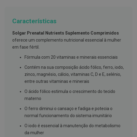
g
u
a
Características
C
o
Solgar Prenatal Nutrients Suplemento Comprimidos
l
u
oferece um complemento nutricional essencial à mulher
t
em fase fértil.
ó
r
Fórmula com 20 vitaminas e minerais essenciais
i
o
Contém na sua composição ácido fólico, ferro, iodo,
s
e
zinco, magnésio, cálcio, vitaminas C, D e E, selénio,
e
entre outras vitaminas e minerais
l
i
O ácido fólico estimula o crescimento do tecido
x
i
materno
r
e
O ferro diminui o cansaço e fadiga e potecia o
s
normal funcionamento do sistema imunitário
F
O iodo é essencial à manutenção do metabolismo
i
da mulher
o