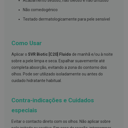
Acabamento sedoso, não oleoso e não untuoso
s
d
Não comedogénico
e
n
t
Testado dermatologicamente para pele sensível
á
r
i
o
s
Como Usar
A
Aplicar o
SVR Biotic [C20] Fluido
de manhã e/ou à noite
f
sobre a pele limpa e seca. Espalhar suavemente até
e
ç
completa absorção, evitando a zona do contorno dos
õ
olhos. Pode ser utilizado isoladamente ou antes do
e
s
cuidado hidratante habitual.
d
a
b
o
Contra-indicações e Cuidados
c
a
especiais
e
M
a
Evitar o contacto direto com os olhos. Não aplicar sobre
u