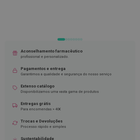
DESEJOS
DESEJOS
D
e
s
i
n
f
e
t
a
Aconselhamento farmacêutico
n
profissional e personalizado.
t
e
s
Pagamentos e entrega
Garantimos a qualidade e segurança do nosso serviço
T
e
Extenso catálogo
s
Disponibilizamos uma vasta gama de produtos
t
e
Entregas grátis
s
Para encomendas > 40€
A
c
Trocas e Devoluções
e
Processo rápido e simples
s
s
Sustentabilidade