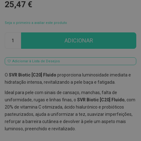
25,47 €
E
s
c
Seja o primeiro a avaliar este produto
o
v
i
Qtd
l
ADICIONAR
h
õ
e
s
Adicionar à Lista de Desejos
e
R
a
O
SVR Biotic [C20] Fluido
proporciona luminosidade imediata e
s
hidratação intensa, revitalizando a pele baça e fatigada.
p
a
Ideal para pele com sinais de cansaço, manchas, falta de
d
o
uniformidade, rugas e linhas finas, o
SVR Biotic [C20] Fluido
, com
r
20% de vitamina C otimizada, ácido hialurónico e probióticos
e
pasteurizados, ajuda a uniformizar a tez, suavizar imperfeições,
s
d
reforçar a barreira cutânea e devolver à pele um aspeto mais
e
luminoso, preenchido e revitalizado.
l
í
n