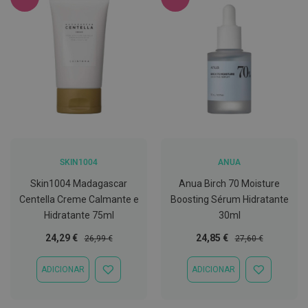
C
o
v
i
d
-
1
9
M
á
s
c
SKIN1004
ANUA
a
r
Skin1004 Madagascar
Anua Birch 70 Moisture
a
Centella Creme Calmante e
Boosting Sérum Hidratante
s
e
Hidratante 75ml
30ml
V
i
Preço
Preço
Preço
Preço
24,29 €
24,85 €
26,99 €
27,60 €
s
Especial
Normal
Especial
Normal
e
i
ADICIONAR
ADICIONAR
ADICIONAR
ADICIONAR
r
À
À
a
LISTA
LISTA
s
DE
DE