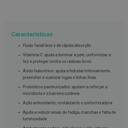
g
u
a
C
o
l
Características
u
t
ó
Fluido facial leve e de rápida absorção
r
i
Vitamina C: ajuda a iluminar a pele, uniformizar a
o
tez e proteger contra os radicais livres
s
e
Ácido hialurónico: ajuda a hidratar intensamente,
e
l
preencher e suavizar rugas e linhas finas
i
x
Probióticos pasteurizados: ajudam a reforçar a
i
microbiota e a barreira cutânea
r
e
Ação antioxidante, revitalizante e uniformizadora
s
Ajuda a reduzir sinais de fadiga, manchas e falta de
F
luminosidade
i
o