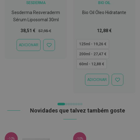
SESDERMA
BIO OIL
t
e
Sesderma Resveraderm
Bio Oil Óleo Hidratante
t
o
Sérum Liposomal 30ml
r
e
Preço
Preço
Tão
38,51 €
12,88 €
57,95 €
s
Especial
Normal
baixo
quanto
125ml - 19,26 €
K
ADICIONAR
ADICIONAR
i
À
200ml - 27,47 €
t
LISTA
s
DE
60ml - 12,88 €
d
DESEJOS
e
b
r
ADICIONAR
ADICIONAR
a
À
n
LISTA
q
DE
u
DESEJOS
e
Novidades que talvez também goste
a
m
e
n
t
o
-10%
-10%