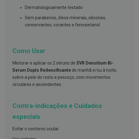
s
d
Dermatologicamente testado
e
n
Sem parabenos, óleos minerais, silicones,
t
conservantes, corantes e fenoxietanol
á
r
i
o
s
Como Usar
A
f
Misturar e aplicar os 2 séruns de
SVR Densitium Bi-
e
Serum Duplo Redensificante
de manhã e/ou à noite,
ç
õ
sobre a pele do rosto e pescoço, com movimentos
e
circulares e ascendentes.
s
d
a
b
Contra-indicações e Cuidados
o
c
especiais
a
e
M
Evitar o contorno ocular.
a
u