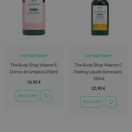
C
o
v
i
d
-
1
9
M
THE BODY SHOP
THE BODY SHOP
á
s
The Body Shop Vitamin E
The Body Shop Vitamin C
c
Creme de Limpeza 250ml
Peeling Líquido Iluminador
a
r
100ml
16,90 €
a
s
22,90 €
e
ADICIONAR
V
ADICIONAR
i
ADICIONAR
À
ADICIONAR
s
LISTA
À
e
DE
LISTA
i
DESEJOS
DE
r
DESEJOS
a
s