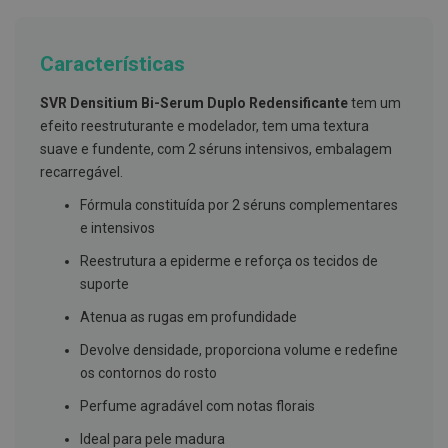
g
u
a
Características
C
o
SVR Densitium Bi-Serum Duplo Redensificante
tem um
l
efeito reestruturante e modelador, tem uma textura
u
t
suave e fundente, com 2 séruns intensivos, embalagem
ó
recarregável.
r
i
Fórmula constituída por 2 séruns complementares
o
s
e intensivos
e
e
Reestrutura a epiderme e reforça os tecidos de
l
suporte
i
x
Atenua as rugas em profundidade
i
r
Devolve densidade, proporciona volume e redefine
e
s
os contornos do rosto
F
Perfume agradável com notas florais
i
o
Ideal para pele madura