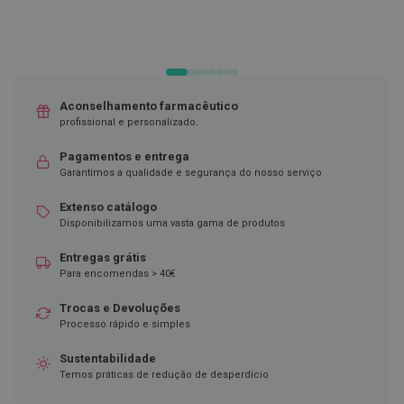
D
e
s
i
n
f
Aconselhamento farmacêutico
e
profissional e personalizado.
t
a
n
Pagamentos e entrega
t
Garantimos a qualidade e segurança do nosso serviço
e
s
Extenso catálogo
Disponibilizamos uma vasta gama de produtos
T
e
Entregas grátis
s
t
Para encomendas > 40€
e
s
Trocas e Devoluções
Processo rápido e simples
A
c
Sustentabilidade
e
Temos práticas de redução de desperdício
s
s