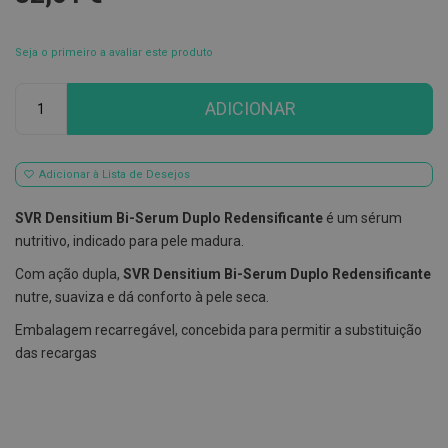
E
s
Seja o primeiro a avaliar este produto
c
o
v
Qtd
ADICIONAR
i
l
h
õ
e
Adicionar à Lista de Desejos
s
e
SVR Densitium Bi-Serum Duplo Redensificante
é um sérum
R
a
nutritivo, indicado para pele madura.
s
p
Com ação dupla,
SVR Densitium Bi-Serum Duplo Redensificante
a
nutre, suaviza e dá conforto à pele seca.
d
o
Embalagem recarregável, concebida para permitir a substituição
r
e
das recargas
s
d
e
l
í
n