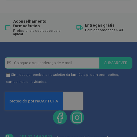
ó
r
i
o
s
Aconselhamento
Entregas grátis
farmacêutico
Para encomendas > 40€
Profissionais dedicados para
L
ajudar
u
v
a
s
Newsletter
Inscreva-
P
SUBSCREVER
se
o
d
na
Newsletter
Sim, desejo receber a newsletter da farmácia.pt com promoções,
o
Newsletter:
GDPR
campanhas e novidades.
l
Consent
o
g
i
a
P
é
s
e
+351 22 14 50 837