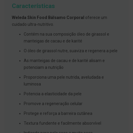
g
Características
u
a
Weleda Skin Food Bálsamo Corporal
oferece um
C
cuidado ultra-nutritivo.
o
l
Contém na sua composição óleo de girassol e
u
manteigas de cacau e de karité
t
ó
O óleo de girassol nutre, suaviza e regenera a pele
r
i
As manteigas de cacau e de karité alisam e
o
s
potenciam a nutrição
e
e
Proporciona uma pele nutrida, aveludada e
l
luminosa
i
x
Potencia a elasticidade da pele
i
r
Promove a regeneração celular
e
s
Protege e reforça a barreira cutânea
F
Textura fundente e facilmente absorvível
i
o