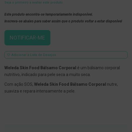
Seja o primeiro a avaliar este produto
E
s
Este produto encontra-se temporariamente indisponível.
c
Inscreva-se abaixo para saber assim que o produto voltar a estar disponível
o
v
i
l
NOTIFICAR-ME
h
õ
e
s
Adicionar à Lista de Desejos
e
R
Weleda Skin Food Bálsamo Corporal
é um bálsamo corporal
a
s
nutritivo, indicado para pele seca a muito seca.
p
a
Com ação SOS,
Weleda Skin Food Bálsamo Corporal
nutre,
d
suaviza e repara intensamente a pele.
o
r
e
s
d
e
l
í
n