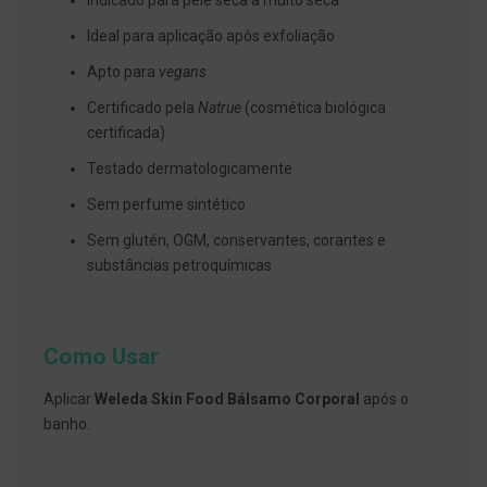
Indicado para pele seca a muito seca
s
d
Ideal para aplicação após exfoliação
e
n
Apto para
vegans
t
á
r
Certificado pela
Natrue
(cosmética biológica
i
certificada)
o
s
Testado dermatologicamente
A
Sem perfume sintético
f
e
Sem glutén, OGM, conservantes, corantes e
ç
substâncias petroquímicas
õ
e
s
d
a
Como Usar
b
o
c
Aplicar
Weleda Skin Food Bálsamo Corporal
após o
a
banho.
e
M
a
u