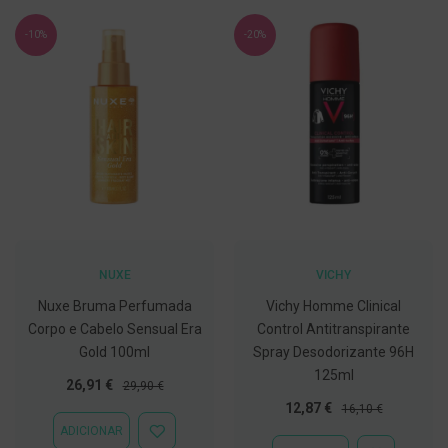
C
-10%
-20%
o
v
i
d
-
1
9
M
á
s
c
a
r
NUXE
VICHY
a
s
Nuxe Bruma Perfumada
Vichy Homme Clinical
e
V
Corpo e Cabelo Sensual Era
Control Antitranspirante
i
Gold 100ml
Spray Desodorizante 96H
s
125ml
e
Preço
Preço
26,91 €
29,90 €
i
Especial
Normal
Preço
Preço
r
12,87 €
16,10 €
a
Especial
Normal
ADICIONAR
ADICIONAR
s