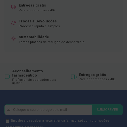
ó
Entregas grátis
r
i
Para encomendas > 40€
o
s
Trocas e Devoluções
Processo rápido e simples
L
u
Sustentabilidade
v
Temos práticas de redução de desperdício
a
s
P
o
d
Aconselhamento
o
Entregas grátis
farmacêutico
l
Para encomendas > 40€
Profissionais dedicados para
ajudar
o
g
i
a
Newsletter
Inscreva-
P
SUBSCREVER
se
é
s
na
Newsletter
Sim, desejo receber a newsletter da farmácia.pt com promoções,
e
Newsletter: