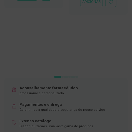
À
ADICIONAR
ADICIONAR
LISTA
D
À
DE
e
LISTA
DESEJOS
s
DE
i
DESEJOS
n
f
e
t
a
n
t
e
s
T
e
s
Aconselhamento farmacêutico
t
profissional e personalizado.
e
s
Pagamentos e entrega
A
Garantimos a qualidade e segurança do nosso serviço
c
e
Extenso catálogo
s
Disponibilizamos uma vasta gama de produtos
s