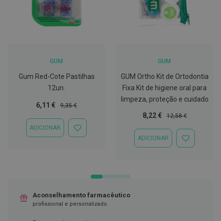
C
o
v
i
d
-
GUM
GUM
1
9
Gum Red-Cote Pastilhas
GUM Ortho Kit de Ortodontia
12un.
Fixa Kit de higiene oral para
M
á
limpeza, proteção e cuidado
Preço
Preço
6,11 €
9,35 €
s
c
Especial
Normal
Preço
Preço
8,22 €
12,58 €
a
Especial
Normal
ADICIONAR
r
ADICIONAR
a
ADICIONAR
À
ADICIONAR
s
LISTA
À
e
DE
LISTA
V
DESEJOS
DE
i
DESEJOS
s
e
i
Aconselhamento farmacêutico
r
profissional e personalizado.
a
s