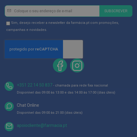
ó
r
Newsletter
Inscreva-
i
SUBSCREVER
se
o
s
na
Newsletter
Sim, desejo receber a newsletter da farmácia.pt com promoções,
Newsletter:
GDPR
campanhas e novidades.
L
u
Consent
v
a
s
P
o
d
o
l
+351 22 14 50 837
- chamada para rede fixa nacional
o
Disponível das 09:00 às 13:00 e das 14:00 às 17:00 (dias úteis)
g
i
Chat Online
a
Disponível das 09:00 às 21:00 (dias úteis)
P
é
apoiocliente@farmacia.pt
s
e