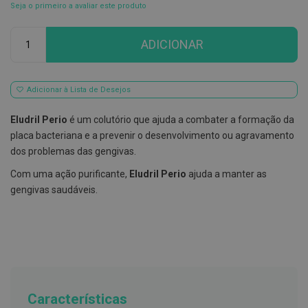
Seja o primeiro a avaliar este produto
E
s
Qtd
c
ADICIONAR
o
v
i
l
Adicionar à Lista de Desejos
h
õ
e
Eludril Perio
é um colutório que ajuda a combater a formação da
s
placa bacteriana e a prevenir o desenvolvimento ou agravamento
e
R
dos problemas das gengivas.
a
s
Com uma ação purificante,
Eludril Perio
ajuda a manter as
p
gengivas saudáveis.
a
d
o
r
e
s
d
e
l
í
Características
n