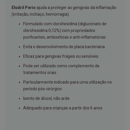
g
Eludril Perio
ajuda a proteger as gengivas da inflamação
u
a
(irritação, inchaço, hemorragia).
C
Formulado com clorohexidina (digluconato de
o
clorohexidina 0,12%) com propriedades
l
u
purificantes, antisséticas e anti-inflamatórias
t
ó
Evita o desenvolvimento de placa bacteriana
r
i
Eficaz para gengivas frágeis ou sensíveis
o
s
Pode ser utilizado como complemento de
e
tratamentos orais
e
l
Particularmente indicado para uma utilização no
i
x
período pós-cirúrgico
i
r
Isento de álcool, não arde
e
s
Adequado para crianças a partir dos 6 anos
F
i
o