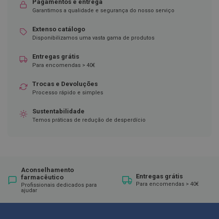
Pagamentos e entrega
Garantimos a qualidade e segurança do nosso serviço
D
e
s
Extenso catálogo
i
Disponibilizamos uma vasta gama de produtos
n
f
Entregas grátis
e
Para encomendas > 40€
t
a
n
Trocas e Devoluções
t
Processo rápido e simples
e
s
Sustentabilidade
Temos práticas de redução de desperdício
T
e
s
t
e
s
Aconselhamento
Entregas grátis
farmacêutico
A
Para encomendas > 40€
Profissionais dedicados para
c
ajudar
e
s
s