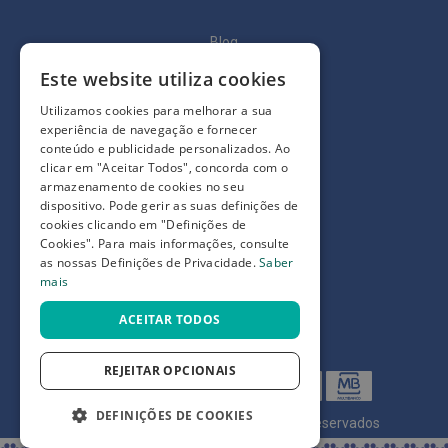
p
e
r
Blog
n
a
Quem somos
Este website utiliza cookies
s
c
Como comprar
Utilizamos cookies para melhorar a sua
a
n
experiência de navegação e fornecer
Perguntas frequentes
s
conteúdo e publicidade personalizados. Ao
a
clicar em "Aceitar Todos", concorda com o
Termos e condições
d
armazenamento de cookies no seu
a
dispositivo. Pode gerir as suas definições de
Prazos de devolução e trocas
s
cookies clicando em "Definições de
Definições de Privacidade
Cookies". Para mais informações, consulte
P
a
as nossas Definições de Privacidade.
Saber
l
mais
m
i
ACEITAR TODOS
l
h
a
REJEITAR OPCIONAIS
s
e
p
DEFINIÇÕES DE COOKIES
r
©
7SKIN LDA 2026
- Todos os direitos reservados
o