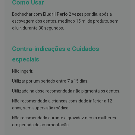
s
Como Usar
d
e
Bochechar com
Eludril Perio
2 vezes por dia, após a
n
t
escovagem dos dentes, medindo 15 ml de produto, sem
á
diluir, durante 30 segundos.
r
i
o
s
Contra-indicações e Cuidados
A
especiais
f
e
ç
Não ingerir.
õ
e
Utilizar por um período entre 7 a 15 dias.
s
d
Utilizado na dose recomendada não pigmenta os dentes.
a
b
Não recomendado a crianças com idade inferior a 12
o
anos, sem supervisão médica.
c
a
e
Não recomendado durante a gravidez nem a mulheres
M
em período de amamentação.
a
u