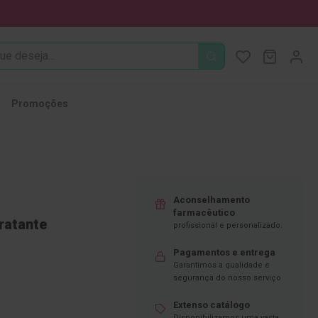
PROCURA
O Meu Ca
MODIFI
Promoções
Aconselhamento
farmacêutico
ratante
profissional e personalizado.
Pagamentos e entrega
Garantimos a qualidade e
segurança do nosso serviço
Extenso catálogo
Disponibilizamos uma vasta