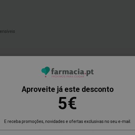
sensíveis
zante
de manhã e à noite, na pele limpa e seca do rosto, pescoço e deco
Aproveite já este desconto
5€
E receba promoções, novidades e ofertas exclusivas no seu e-mail.
Poderá também gostar