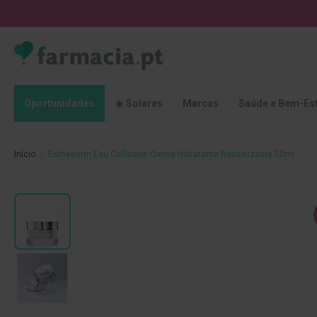
Oportunidades
☀️
Solares
Marcas
Saúde
Oportunidades
☀️ Solares
Marcas
Saúde e Bem-Es
e
Bem-
Estar
Início
Esthederm Eau Cellulaire Creme Hidratante Revitalizante 50ml
Higiene
Oral
Escovas
Saltar
Pastas
para
dentífricas
o
final
Escovilhões
da
e
Galeria
Raspadores
de
de
imagens