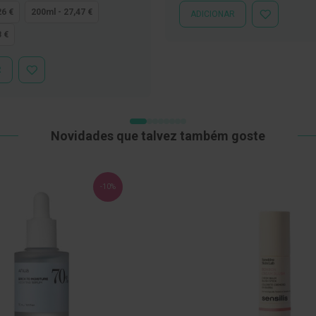
26 €
200ml - 27,47 €
ADICIONAR
ADICIONAR
À
8 €
LISTA
DE
DESEJOS
R
ADICIONAR
À
LISTA
DE
DESEJOS
Novidades que talvez também goste
-10%