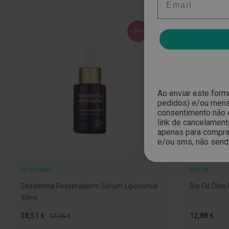
Nariz
e
-34%
Garganta
Sexualidade
Preservativos
Lubrificantes
Ao enviar este form
Acessórios
pedidos) e/ou mensa
consentimento não 
Suplementos
link de cancelament
alimentares
apenas para compras
e/ou sms, não send
Testes
de
gravidez
SESDERMA
BIO OIL
Testes
Sesderma Resveraderm Sérum Liposomal
Bio Oil Óleo
de
30ml
ovulação
Preço
Preço
Tão
38,51 €
12,88 €
57,95 €
Diversos
Especial
Normal
baixo