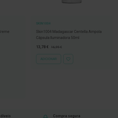
SKIN1004
 Creme
Skin1004 Madagascar Centella Ampola
Cápsula Iluminadora 50ml
Preço
Preço
13,78 €
16,99 €
Especial
Normal
ADICIONAR
ADICIONAR
À
LISTA
DE
DESEJOS
díveis
Compra segura