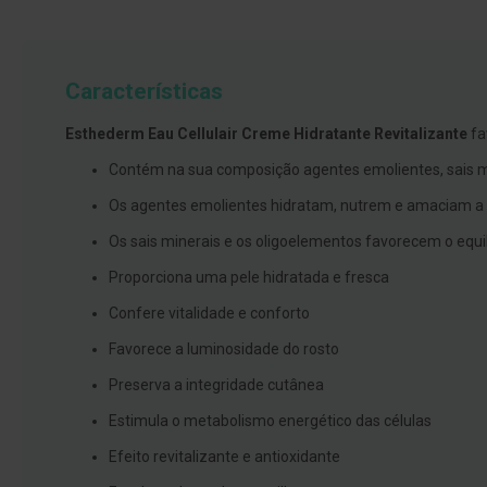
branqueamento
Covid-
19
Características
Máscaras
e
Esthederm Eau Cellulair Creme Hidratante Revitalizante
fa
Viseiras
Contém na sua composição agentes emolientes, sais m
Desinfetantes
Os agentes emolientes hidratam, nutrem e amaciam a 
Testes
Os sais minerais e os oligoelementos favorecem o equil
Acessórios
Proporciona uma pele hidratada e fresca
Luvas
Confere vitalidade e conforto
Podologia
Favorece a luminosidade do rosto
Pés
Preserva a integridade cutânea
e
pernas
Estimula o metabolismo energético das células
cansadas
Efeito revitalizante e antioxidante
Palmilhas