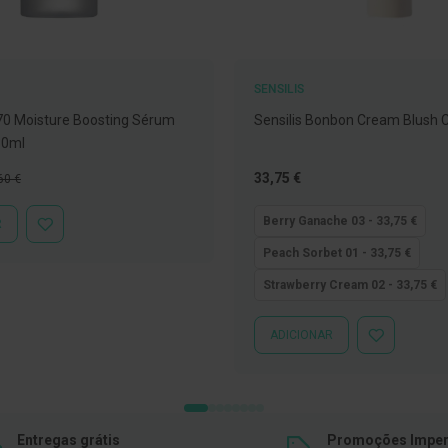
SENSILIS
70 Moisture Boosting Sérum
Sensilis Bonbon Cream Blush
30ml
ço
Tão
33,75 €
60 €
mal
baixo
quanto
Berry Ganache 03 - 33,75 €
R
ADICIONAR
À
Peach Sorbet 01 - 33,75 €
LISTA
DE
Strawberry Cream 02 - 33,75 €
DESEJOS
ADICIONAR
ADICIONAR
À
LISTA
DE
DESEJOS
Entregas grátis
Promoções Imper