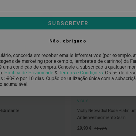
-23%
SUBSCREVER
Não, obrigado
ulário, concorda em receber emails informativos (por exemplo, 
gens de marketing (por exemplo, lembretes de carrinho) da Far
é uma condição de compra. Cancele a subscrição a qualquer mo
o.
Política de Privacidade
&
Termos e Condições
.
Os 5€ de desc
 >80€ e por 10 dias. Cupão de utilização única com a subscriç
o acumulável.
VICHY
 Hidratante
Vichy Neovadiol Rose Platini
Antienvelhecimento 50ml
Preço
Preço
29,93 €
41,30 €
Especial
Normal