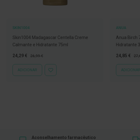
Íntimos
Higiene
íntima
e
SKIN1004
ANUA
Cuidados
Skin1004 Madagascar Centella Creme
Anua Birch 
Copos
Calmante e Hidratante 75ml
Hidratante 
menstruais,
Preço
Preço
Preço
Pre
24,29 €
24,85 €
26,99 €
27,
pensos
Especial
Normal
Especial
Nor
e
ADICIONAR
ADICIONA
ADICIONAR
tampões
À
LISTA
Incontinência
DE
DESEJOS
Suplementos
Primeiros
Socorros
Pensos
Compressas,
Ligaduras,
Aconselhamento farmacêutico