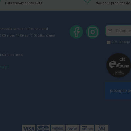
Para encomendas > 40€
Nos seus produtos de 
Newsletter
Inscreva-
chamada para rede fixa nacional
se
:00 e das 14:00 às 17:00 (dias úteis)
na
Newsletter
Sim, desejo
Newsletter:
GDPR
:00 (dias úteis)
Consent
ia.pt