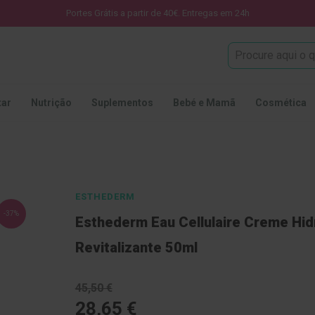
Portes Grátis a partir de 40€. Entregas em 24h
Procura
tar
Nutrição
Suplementos
Bebé e Mamã
Cosmética
ESTHEDERM
-37%
Esthederm Eau Cellulaire Creme Hid
Revitalizante 50ml
45,50 €
28,65 €