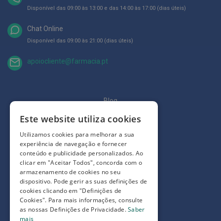
p
e
Disponível das 09:00 às 13:00 e das 14:00 às 17:00 (dias úteis)
r
n
Chat Online
a
s
Disponível das 09:00 às 21:00 (dias úteis)
c
a
apoiocliente@farmacia.pt
n
s
a
d
a
Blog
s
Quem somos
Este website utiliza cookies
P
a
Como comprar
Utilizamos cookies para melhorar a sua
l
experiência de navegação e fornecer
m
Perguntas frequentes
i
conteúdo e publicidade personalizados. Ao
l
clicar em "Aceitar Todos", concorda com o
Termos e condições
h
armazenamento de cookies no seu
a
dispositivo. Pode gerir as suas definições de
Prazos de devolução e trocas
s
cookies clicando em "Definições de
e
Definições de Privacidade
p
Cookies". Para mais informações, consulte
r
as nossas Definições de Privacidade.
Saber
o
mais