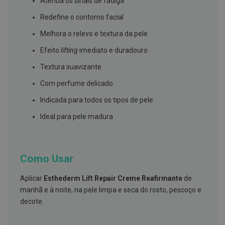
Atenua os sinais de fadiga
s
d
Redefine o contorno facial
e
n
t
Melhora o relevo e textura da pele
á
r
Efeito
lifting
imediato e duradouro
i
o
Textura suavizante
s
Com perfume delicado
A
f
Indicada para todos os tipos de pele
e
ç
Ideal para pele madura
õ
e
s
d
a
Como Usar
b
o
Aplicar
Esthederm Lift Repair Creme Reafirmante
de
c
a
manhã e à noite, na pele limpa e seca do rosto, pescoço e
e
decote.
M
a
u