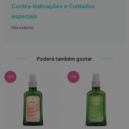
h
Contra-indicações e Cuidados
á
l
especiais
i
t
o
Uso externo.
P
r
ó
t
e
Poderá também gostar
s
e
s
d
e
-22%
-20%
n
t
á
r
i
a
s
e
P
r
o