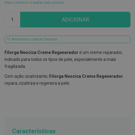
Seja o primeiro a avaliar este produto
E
s
Qtd
c
ADICIONAR
o
v
i
l
Adicionar à Lista de Desejos
h
õ
e
Filorga Neocica Creme Regenerador
é um creme reparador,
s
indicado para todos os tipos de pele, especialmente a mais
e
R
fragilizada.
a
s
Com ação cicatrizante,
Filorga Neocica Creme Regenerador
p
repara, cicatriza e regenera a pele.
a
d
o
r
e
s
d
e
l
í
Características
n