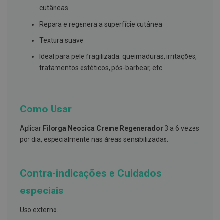
s
cutâneas
d
e
Repara e regenera a superfície cutânea
n
t
Textura suave
á
r
i
Ideal para pele fragilizada: queimaduras, irritações,
o
tratamentos estéticos, pós-barbear, etc.
s
A
f
e
Como Usar
ç
õ
Aplicar
Filorga Neocica Creme Regenerador
3 a 6 vezes
e
s
por dia, especialmente nas áreas sensibilizadas.
d
a
b
o
Contra-indicações e Cuidados
c
a
especiais
e
M
a
Uso externo.
u