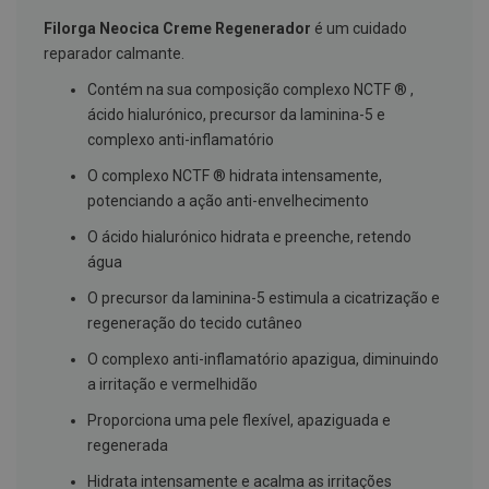
g
Filorga Neocica Creme Regenerador
é um cuidado
u
a
reparador calmante.
C
Contém na sua composição complexo NCTF ® ,
o
ácido hialurónico, precursor da laminina-5 e
l
u
complexo anti-inflamatório
t
ó
O complexo NCTF ® hidrata intensamente,
r
potenciando a ação anti-envelhecimento
i
o
O ácido hialurónico hidrata e preenche, retendo
s
e
água
e
l
O precursor da laminina-5 estimula a cicatrização e
i
regeneração do tecido cutâneo
x
i
O complexo anti-inflamatório apazigua, diminuindo
r
e
a irritação e vermelhidão
s
Proporciona uma pele flexível, apaziguada e
F
regenerada
i
o
Hidrata intensamente e acalma as irritações