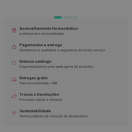
D
e
s
i
n
Aconselhamento farmacêutico
f
profissional e personalizado.
e
t
Pagamentos e entrega
a
n
Garantimos a qualidade e segurança do nosso serviço
t
e
Extenso catálogo
s
Disponibilizamos uma vasta gama de produtos
T
Entregas grátis
e
Para encomendas > 40€
s
t
e
Trocas e Devoluções
s
Processo rápido e simples
A
Sustentabilidade
c
Temos práticas de redução de desperdício
e
s
s