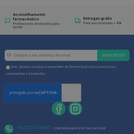
ó
r
i
Aconselhamento
o
Entregas grátis
farmacêutico
s
Para encomendas > 40€
Profissionais dedicados para
ajudar
L
u
v
a
s
Newsletter
Inscreva-
SUBSCREVER
se
P
na
o
Newsletter
Sim, desejo receber a newsletter da farmácia.pt com promoções,
d
Newsletter:
GDPR
campanhas e novidades.
o
Consent
l
o
g
i
a
P
é
s
+351 22 14 50 837
- chamada para rede fixa nacional
e