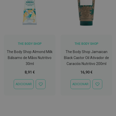
C
o
v
i
d
-
1
9
THE BODY SHOP
THE BODY SHOP
M
á
The Body Shop Almond Milk
The Body Shop Jamaican
s
Bálsamo de Mãos Nutritivo
Black Castor Oil Ativador de
c
30ml
Caracóis Nutritivo 200ml
a
r
8,91 €
16,90 €
a
s
e
ADICIONAR
ADICIONAR
V
ADICIONAR
ADICIONAR
i
À
À
s
LISTA
LISTA
e
DE
DE
i
DESEJOS
DESEJOS
r
a
s