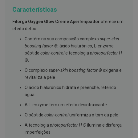
g
u
Características
a
Filorga Oxygen Glow Creme Aperfeiçoador
oferece um
C
efeito detox.
o
l
Contém na sua composição complexo
super-skin
u
t
boosting factor ®
, ácido hialurónico, L-enzyme,
ó
péptido
color-control
e tecnologia
photoperfector H
r
i
®
.
o
s
O complexo
super-skin boosting factor ®
oxigena e
e
revitaliza a pele
e
l
O ácido hialurónico hidrata e preenche, retendo
i
x
água
i
r
A L-enzyme tem um efeito desintoxicante
e
s
O péptido
color-control
uniformiza o tom da pele
F
A tecnologia
photoperfector H ®
ilumina e disfarça
i
imperfeições
o