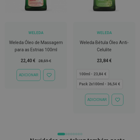
t
e
t
o
r
e
WELEDA
WELEDA
s
Weleda Óleo de Massagem
Weleda Bétula Óleo Anti-
K
para as Estrias 100ml
Celulite
i
t
s
Preço
Preço
Tão
22,40 €
23,84 €
28,59 €
d
Especial
Normal
baixo
e
quanto
100ml - 23,84 €
b
ADICIONAR
ADICIONAR
r
À
Pack 2x100ml - 36,54 €
a
LISTA
n
DE
q
DESEJOS
u
ADICIONAR
ADICIONAR
e
À
a
LISTA
m
DE
e
DESEJOS
n
t
o