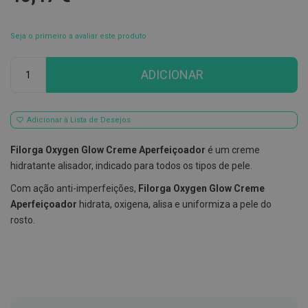
E
s
Seja o primeiro a avaliar este produto
c
o
v
Qtd
ADICIONAR
i
l
h
õ
e
Adicionar à Lista de Desejos
s
e
Filorga Oxygen Glow Creme Aperfeiçoador
é um creme
R
a
hidratante alisador, indicado para todos os tipos de pele.
s
p
Com ação anti-imperfeições,
Filorga Oxygen Glow Creme
a
Aperfeiçoador
hidrata, oxigena, alisa e uniformiza a pele do
d
o
rosto.
r
e
s
d
e
l
í
n