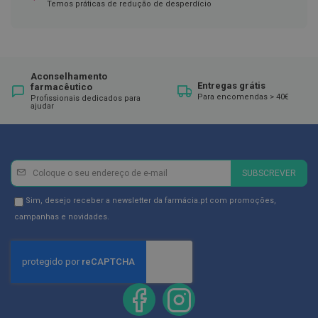
ó
Temos práticas de redução de desperdício
r
i
o
s
L
Aconselhamento
u
Entregas grátis
farmacêutico
v
Para encomendas > 40€
Profissionais dedicados para
ajudar
a
s
P
o
Newsletter
Inscreva-
d
SUBSCREVER
se
o
l
na
Newsletter
Sim, desejo receber a newsletter da farmácia.pt com promoções,
o
Newsletter:
GDPR
campanhas e novidades.
g
Consent
i
a
P
é
s
e