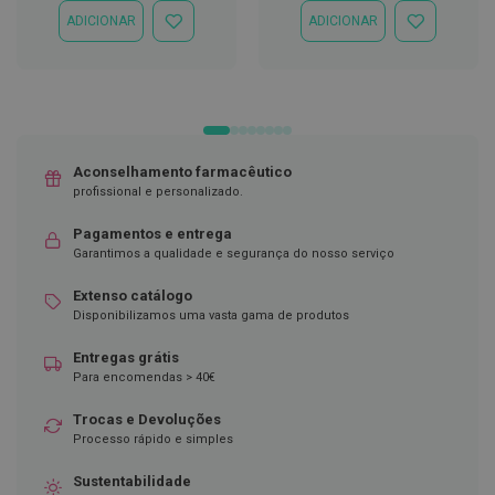
ADICIONAR
ADICIONAR
ADICIONAR
ADICIONAR
D
À
À
e
LISTA
LISTA
s
DE
DE
i
DESEJOS
DESEJOS
n
f
e
t
a
Aconselhamento farmacêutico
n
profissional e personalizado.
t
e
Pagamentos e entrega
s
Garantimos a qualidade e segurança do nosso serviço
T
Extenso catálogo
e
Disponibilizamos uma vasta gama de produtos
s
t
e
Entregas grátis
s
Para encomendas > 40€
A
Trocas e Devoluções
c
Processo rápido e simples
e
s
s
Sustentabilidade