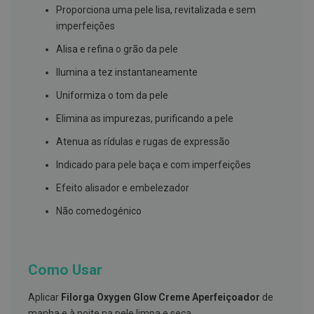
s
Proporciona uma pele lisa, revitalizada e sem
d
e
imperfeições
n
t
Alisa e refina o grão da pele
á
r
Ilumina a tez instantaneamente
i
o
Uniformiza o tom da pele
s
Elimina as impurezas, purificando a pele
A
f
Atenua as rídulas e rugas de expressão
e
ç
Indicado para pele baça e com imperfeições
õ
e
Efeito alisador e embelezador
s
d
Não comedogénico
a
b
o
c
a
Como Usar
e
M
a
Aplicar
Filorga Oxygen Glow Creme Aperfeiçoador
de
u
manha e à noite na pele limpa e seca.