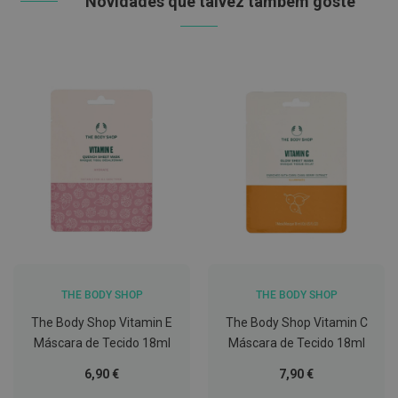
Novidades que talvez também goste
C
o
v
i
d
-
1
9
M
á
s
c
a
r
a
s
e
V
THE BODY SHOP
THE BODY SHOP
i
s
The Body Shop Vitamin E
The Body Shop Vitamin C
e
Máscara de Tecido 18ml
Máscara de Tecido 18ml
i
r
6,90 €
7,90 €
a
s