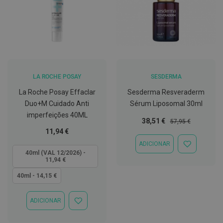
t
e
t
o
r
e
s
K
LA ROCHE POSAY
SESDERMA
i
t
La Roche Posay Effaclar
Sesderma Resveraderm
s
d
Duo+M Cuidado Anti
Sérum Liposomal 30ml
e
imperfeições 40ML
b
Preço
Preço
38,51 €
57,95 €
r
Especial
Normal
Tão
11,94 €
a
baixo
n
ADICIONAR
ADICIONAR
quanto
q
40ml (VAL 12/2026) -
À
u
11,94 €
LISTA
e
DE
a
40ml - 14,15 €
DESEJOS
m
e
n
ADICIONAR
ADICIONAR
t
À
o
LISTA