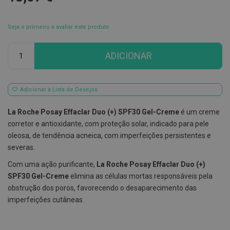
E
s
Seja o primeiro a avaliar este produto
c
o
v
Qtd
ADICIONAR
i
l
h
õ
e
Adicionar à Lista de Desejos
s
e
La Roche Posay Effaclar Duo (+) SPF30 Gel-Creme
é um creme
R
a
corretor e antioxidante, com proteção solar, indicado para pele
s
oleosa, de tendência acneica, com imperfeições persistentes e
p
a
severas.
d
o
Com uma ação purificante,
La Roche Posay Effaclar Duo (+)
r
SPF30 Gel-Creme
elimina as células mortas responsáveis pela
e
s
obstrução dos poros, favorecendo o desaparecimento das
d
imperfeições cutâneas.
e
l
í
n