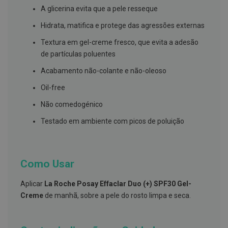
s
A glicerina evita que a pele resseque
d
e
Hidrata, matifica e protege das agressões externas
n
t
á
Textura em gel-creme fresco, que evita a adesão
r
de partículas poluentes
i
o
Acabamento não-colante e não-oleoso
s
Oil-free
A
f
Não comedogénico
e
ç
Testado em ambiente com picos de poluição
õ
e
s
d
a
Como Usar
b
o
c
Aplicar
La Roche Posay Effaclar Duo (+) SPF30 Gel-
a
Creme
de manhã, sobre a pele do rosto limpa e seca.
e
M
a
u