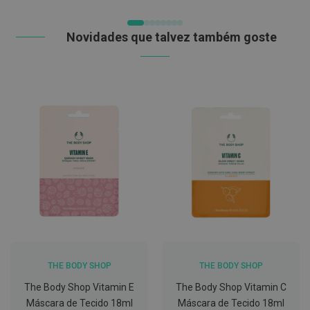
DE
C
DESEJOS
o
Novidades que talvez também goste
v
i
d
-
1
9
M
á
s
c
a
r
a
s
e
V
i
s
e
THE BODY SHOP
THE BODY SHOP
i
r
The Body Shop Vitamin E
The Body Shop Vitamin C
a
Máscara de Tecido 18ml
Máscara de Tecido 18ml
s