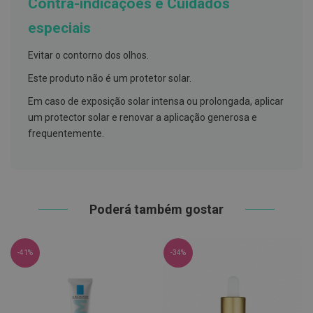
Contra-indicações e Cuidados
h
á
especiais
l
i
t
Evitar o contorno dos olhos.
o
Este produto não é um protetor solar.
P
r
Em caso de exposição solar intensa ou prolongada, aplicar
ó
um protector solar e renovar a aplicação generosa e
t
e
frequentemente.
s
e
s
d
e
n
Poderá também gostar
t
á
r
i
a
-41%
-34%
s
e
P
r
o