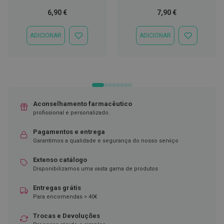
6,90 €
7,90 €
D
e
s
ADICIONAR
ADICIONAR
i
ADICIONAR
ADICIONAR
n
À
À
f
LISTA
LISTA
e
DE
DE
t
DESEJOS
DESEJOS
a
n
t
e
Aconselhamento farmacêutico
s
profissional e personalizado.
T
Pagamentos e entrega
e
Garantimos a qualidade e segurança do nosso serviço
s
t
e
Extenso catálogo
s
Disponibilizamos uma vasta gama de produtos
A
Entregas grátis
c
Para encomendas > 40€
e
s
Trocas e Devoluções
s