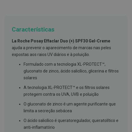
g
u
a
C
o
Características
l
u
La Roche Posay Effaclar Duo (+) SPF30 Gel-Creme
t
ó
ajuda a prevenir o aparecimento de marcas nas peles
r
expostas aos raios UV diários e à poluição.
i
o
Formulado com a tecnologia XL-PROTECT™,
s
e
gluconato de zinco, ácido salicílico, glicerina e filtros
e
solares
l
i
A tecnologia XL-PROTECT™ e os filtros solares
x
i
protegem contra os UVA, UVB e poluição
r
e
O gluconato de zinco é um agente purificante que
s
limita a secreção sebácea
F
O ácido salicílico é queratoregulador, queratolítico e
i
anti-inflamatório
o