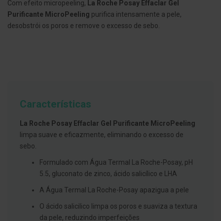
Com efeito micropeeling,
La Roche Posay Effaclar Gel
g
u
Purificante MicroPeeling
purifica intensamente a pele,
a
desobstrói os poros e remove o excesso de sebo.
C
o
l
u
t
ó
r
i
o
Características
s
e
La Roche Posay Effaclar Gel Purificante MicroPeeling
e
l
limpa suave e eficazmente, eliminando o excesso de
i
sebo.
x
i
Formulado com Água Termal La Roche-Posay, pH
r
e
5.5, gluconato de zinco, ácido salicílico e LHA
s
A Água Termal La Roche-Posay apazigua a pele
F
O ácido salicilico limpa os poros e suaviza a textura
i
o
da pele, reduzindo imperfeições