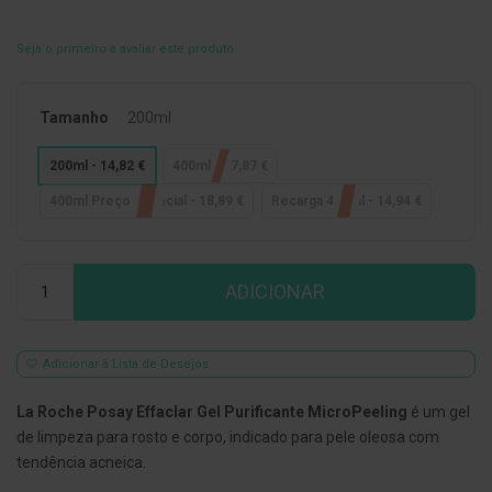
E
s
Seja o primeiro a avaliar este produto
c
o
v
i
Tamanho
200ml
l
h
200ml - 14,82 €
400ml - 17,87 €
õ
e
400ml Preço Especial - 18,89 €
Recarga 400ml - 14,94 €
s
e
R
a
Qtd
s
ADICIONAR
p
a
d
o
r
Adicionar à Lista de Desejos
e
s
La Roche Posay Effaclar Gel Purificante MicroPeeling
é um gel
d
e
de limpeza para rosto e corpo, indicado para pele oleosa com
l
tendência acneica.
í
n