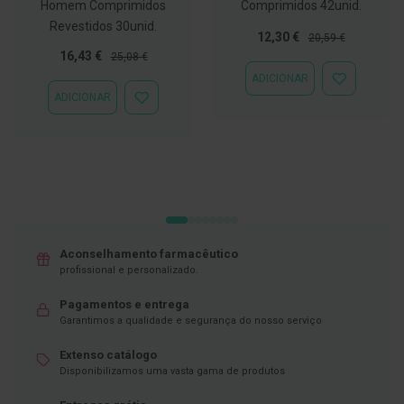
Homem Comprimidos
Comprimidos 42unid.
C
Revestidos 30unid.
o
Preço
Preço
12,30 €
20,59 €
v
Especial
Normal
Preço
Preço
16,43 €
25,08 €
i
Especial
Normal
ADICIONAR
d
ADICIONAR
ADICIONAR
-
À
ADICIONAR
LISTA
1
À
DE
9
LISTA
DESEJOS
DE
DESEJOS
M
á
s
c
a
r
a
Aconselhamento farmacêutico
s
profissional e personalizado.
e
V
Pagamentos e entrega
i
Garantimos a qualidade e segurança do nosso serviço
s
e
i
Extenso catálogo
r
Disponibilizamos uma vasta gama de produtos
a
s