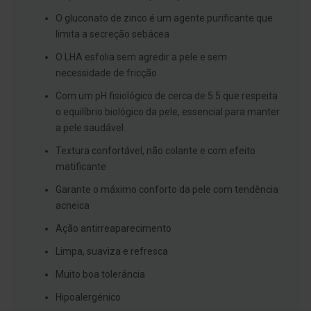
s
d
O gluconato de zinco é um agente purificante que
e
limita a secreção sebácea
n
t
O LHA esfolia sem agredir a pele e sem
á
r
necessidade de fricção
i
o
Com um pH fisiológico de cerca de 5.5 que respeita
s
o equilíbrio biológico da pele, essencial para manter
A
a pele saudável
f
e
Textura confortável, não colante e com efeito
ç
matificante
õ
e
Garante o máximo conforto da pele com tendência
s
d
acneica
a
b
Ação antirreaparecimento
o
c
Limpa, suaviza e refresca
a
e
Muito boa tolerância
M
a
Hipoalergénico
u