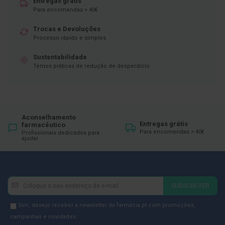
Entregas grátis
Para encomendas > 40€
D
e
Trocas e Devoluções
s
i
Processo rápido e simples
n
f
Sustentabilidade
e
Temos práticas de redução de desperdício
t
a
n
t
e
s
Aconselhamento
Entregas grátis
farmacêutico
T
Para encomendas > 40€
Profissionais dedicados para
e
ajudar
s
t
e
s
Newsletter
Inscreva-
SUBSCREVER
A
se
c
e
na
Newsletter
Sim, desejo receber a newsletter da farmácia.pt com promoções,
s
Newsletter:
GDPR
campanhas e novidades.
s