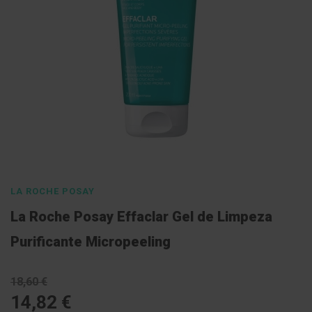
l
E
s
c
o
v
a
s
P
a
s
Saltar
t
para
a
s
o
LA ROCHE POSAY
d
início
e
La Roche Posay Effaclar Gel de Limpeza
n
da
t
Galeria
Purificante Micropeeling
í
f
de
r
imagens
i
18,60 €
c
a
14,82 €
s