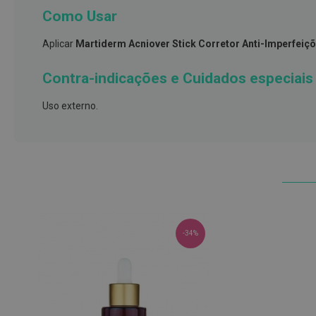
e
Como Usar
proteções
Aplicar
Martiderm Acniover Stick Corretor Anti-Imperfeiç
Meias
de
Contra-indicações e Cuidados especiais
descanso
Gretas,
Uso externo.
Calosidades
e
Secura
Desodorizantes
e
Antitranspirantes
Antifúngicos
-34%
Cuidados
das
unhas
Utensílios