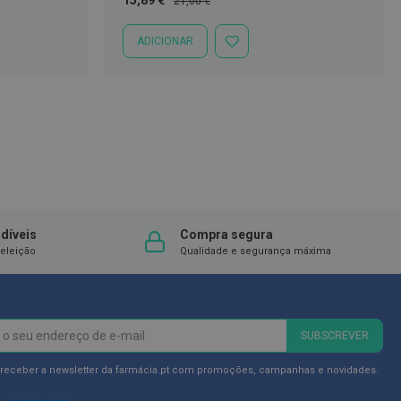
15,89 €
21,00 €
Especial
Normal
ADICIONAR
ADICIONAR
À
LISTA
DE
DESEJOS
díveis
Compra segura
eleição
Qualidade e segurança máxima
SUBSCREVER
 receber a newsletter da farmácia.pt com promoções, campanhas e novidades.