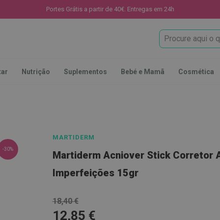
Portes Grátis a partir de 40€. Entregas em 24h
Procura
tar
Nutrição
Suplementos
Bebé e Mamã
Cosmética
MARTIDERM
-30%
Martiderm Acniover Stick Corretor A
Imperfeições 15gr
18,40 €
12,85 €