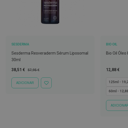
Nariz
e
Garganta
Sexualidade
Preservativos
SESDERMA
BIO OIL
Lubrificantes
Sesderma Resveraderm Sérum Liposomal
Bio Oil Óleo
Acessórios
30ml
Suplementos
Preço
Preço
Tão
38,51 €
12,88 €
alimentares
57,95 €
Especial
Normal
baixo
Testes
quanto
125ml - 19,
ADICIONAR
ADICIONAR
de
À
60ml - 12,8
gravidez
LISTA
DE
Testes
DESEJOS
ADICIONA
de
ovulação
Diversos