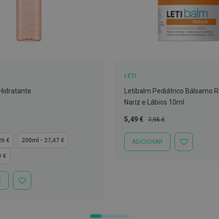
LETI
 Hidratante
Letibalm Pediátrico Bálsamo 
Nariz e Lábios 10ml
Preço
Preço
5,49 €
7,95 €
Especial
Normal
26 €
200ml - 27,47 €
ADICIONAR
ADICIONAR
À
8 €
LISTA
DE
DESEJOS
R
ADICIONAR
À
LISTA
DE
DESEJOS