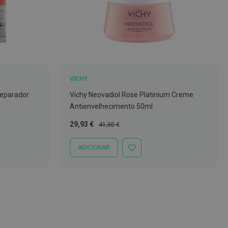
VICHY
Reparador
Vichy Neovadiol Rose Platinium Creme
Antienvelhecimento 50ml
Preço
Preço
29,93 €
41,30 €
Especial
Normal
ADICIONAR
ADICIONAR
À
LISTA
DE
DESEJOS