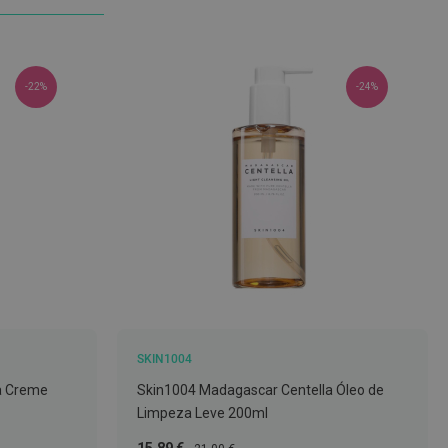
-22%
-24%
SKIN1004
a Creme
Skin1004 Madagascar Centella Óleo de
Limpeza Leve 200ml
Preço
Preço