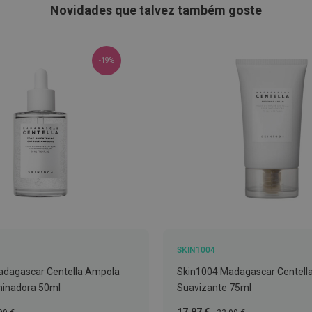
Novidades que talvez também goste
-19%
SKIN1004
adagascar Centella Ampola
Skin1004 Madagascar Centell
minadora 50ml
Suavizante 75ml
ço
Preço
Preço