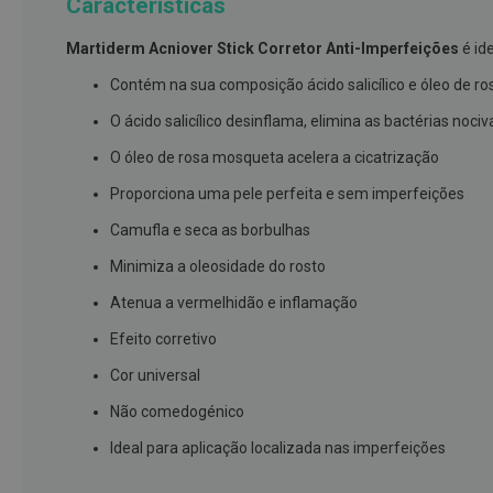
Características
branqueamento
Martiderm Acniover Stick Corretor Anti-Imperfeições
é ide
Covid-
19
Contém na sua composição ácido salicílico e óleo de 
Máscaras
O ácido salicílico desinflama, elimina as bactérias noci
e
O óleo de rosa mosqueta acelera a cicatrização
Viseiras
Proporciona uma pele perfeita e sem imperfeições
Desinfetantes
Camufla e seca as borbulhas
Testes
Minimiza a oleosidade do rosto
Acessórios
Atenua a vermelhidão e inflamação
Luvas
Efeito corretivo
Podologia
Pés
Cor universal
e
Não comedogénico
pernas
cansadas
Ideal para aplicação localizada nas imperfeições
Palmilhas