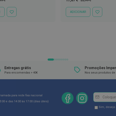
17,87 €
99 €
22,99 €
mal
Especial
Normal
R
ADICIONAR
ADICIONAR
ADICIONAR
À
À
LISTA
LISTA
DE
DE
DESEJOS
DESEJOS
Entregas grátis
Promoções Imper
Para encomendas > 40€
Nos seus produtos de 
Newsletter
Inscreva-
chamada para rede fixa nacional
se
:00 e das 14:00 às 17:00 (dias úteis)
na
Newsletter
Sim, desejo
Newsletter:
GDPR