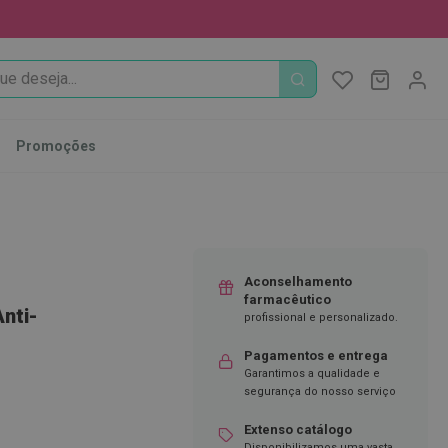
PROCURA
O Meu Ca
MODIFI
Promoções
Aconselhamento
farmacêutico
nti-
profissional e personalizado.
Pagamentos e entrega
Garantimos a qualidade e
segurança do nosso serviço
Extenso catálogo
Disponibilizamos uma vasta