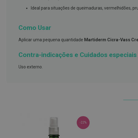
e
Ideal para situações de queimaduras, vermelhidões, prur
proteções
Meias
Como Usar
de
descanso
Aplicar uma pequena quantidade
Martiderm Cicra-Vass C
Gretas,
Calosidades
Contra-indicações e Cuidados especiais
e
Secura
Uso externo.
Desodorizantes
e
Antitranspirantes
Antifúngicos
Cuidados
das
-22%
unhas
Utensílios