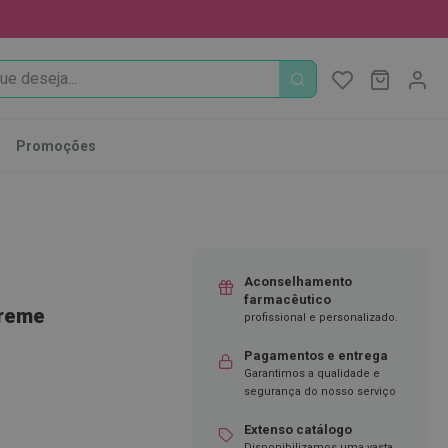
PROCURA
O Meu Ca
MODIFI
Promoções
Aconselhamento
farmacêutico
Creme
profissional e personalizado.
Pagamentos e entrega
Garantimos a qualidade e
segurança do nosso serviço
Extenso catálogo
Disponibilizamos uma vasta