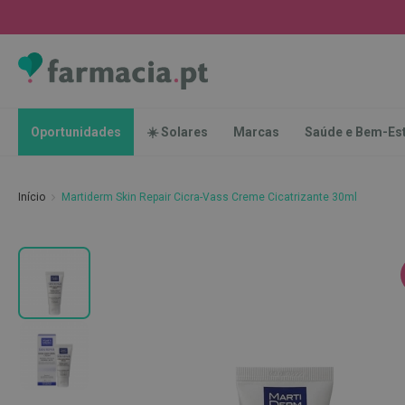
Oportunidades
☀️
Solares
Marcas
Saúde
Oportunidades
☀️ Solares
Marcas
Saúde e Bem-Es
e
Bem-
Estar
Início
Martiderm Skin Repair Cicra-Vass Creme Cicatrizante 30ml
Higiene
Oral
Escovas
Saltar
Pastas
para
dentífricas
o
final
Escovilhões
da
e
Galeria
Raspadores
de
de
imagens