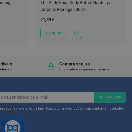
anteiga
The Body Shop Body Butter Manteiga
Corporal Moringa 200ml
21,89 €
ADICIONAR
ADICIONAR
À
LISTA
DE
DESEJOS
díveis
Compra segura
eleição
Qualidade e segurança máxima
SUBSCREVER
 receber a newsletter da farmácia.pt com promoções, campanhas e novidades.