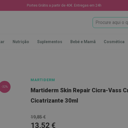
Portes Grátis a partir de 40€. Entregas em 24h
Procura
tar
Nutrição
Suplementos
Bebé e Mamã
Cosmética
MARTIDERM
-32%
Martiderm Skin Repair Cicra-Vass 
Cicatrizante 30ml
19,85 €
13,52 €