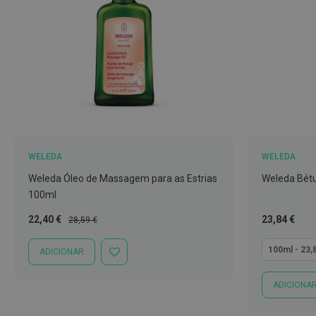
Nariz
e
Garganta
Sexualidade
Preservativos
Lubrificantes
Acessórios
Suplementos
WELEDA
WELEDA
alimentares
Weleda Óleo de Massagem para as Estrias
Weleda Bétul
100ml
Testes
de
Preço
Preço
Tão
22,40 €
23,84 €
28,59 €
gravidez
Especial
Normal
baixo
quanto
100ml - 23,
Testes
ADICIONAR
ADICIONAR
À
de
LISTA
ovulação
ADICIONA
DE
DESEJOS
Diversos