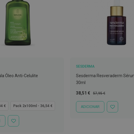
SESDERMA
a Óleo Anti-Celulite
Sesderma Resveraderm Séru
30ml
Preço
Preço
38,51 €
57,95 €
Especial
Normal
84 €
Pack 2x100ml - 36,54 €
ADICIONAR
ADICIONAR
À
LISTA
R
ADICIONAR
DE
À
DESEJOS
LISTA