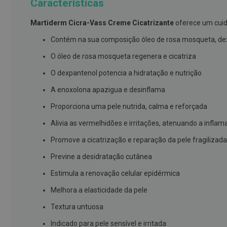
Características
branqueamento
Martiderm Cicra-Vass Creme Cicatrizante
oferece um cuida
Covid-
19
Contém na sua composição óleo de rosa mosqueta, de
Máscaras
O óleo de rosa mosqueta regenera e cicatriza
e
O dexpantenol potencia a hidratação e nutrição
Viseiras
A enoxolona apazigua e desinflama
Desinfetantes
Proporciona uma pele nutrida, calma e reforçada
Testes
Alivia as vermelhidões e irritações, atenuando a infla
Acessórios
Promove a cicatrização e reparação da pele fragilizada
Luvas
Previne a desidratação cutânea
Podologia
Pés
Estimula a renovação celular epidérmica
e
Melhora a elasticidade da pele
pernas
cansadas
Textura untuosa
Palmilhas
Indicado para pele sensível e irritada