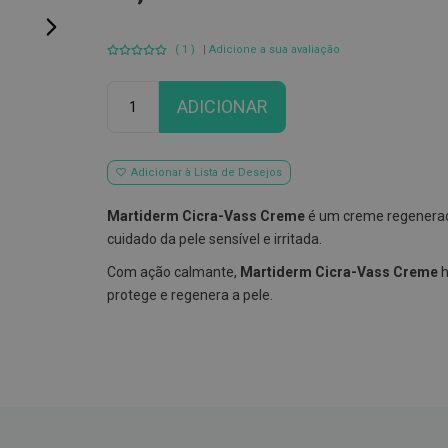
Avaliação:
( 1 )
|
Adicione a sua avaliação
100
100
% of
Qtd
ADICIONAR
Adicionar à Lista de Desejos
Martiderm Cicra-Vass Creme
é um creme regenerado
cuidado da pele sensível e irritada.
Com ação calmante,
Martiderm Cicra-Vass Creme
h
protege e regenera a pele.