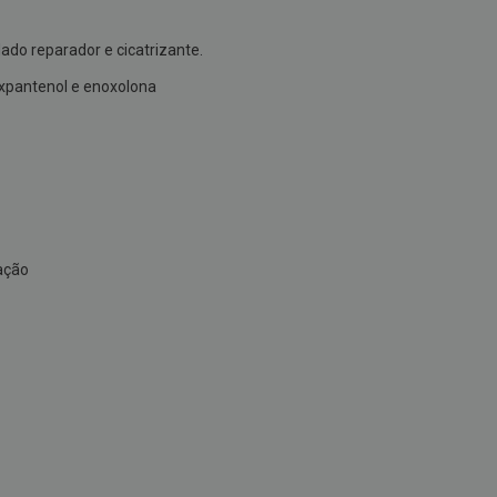
do reparador e cicatrizante.
xpantenol e enoxolona
mação