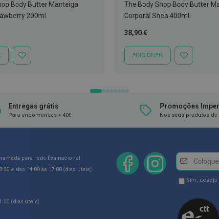
op Body Butter Manteiga
The Body Shop Body Butter M
rawberry 200ml
Corporal Shea 400ml
38,90 €
R
ADICIONAR
ADICIONAR
ADICIONAR
À
À
LISTA
LISTA
DE
DE
DESEJOS
DESEJOS
Entregas grátis
Promoções Imper
Para encomendas > 40€
Nos seus produtos de 
Newsletter
Inscreva-
chamada para rede fixa nacional
se
:00 e das 14:00 às 17:00 (dias úteis)
na
Newsletter
Sim, desejo
Newsletter:
GDPR
:00 (dias úteis)
Consent