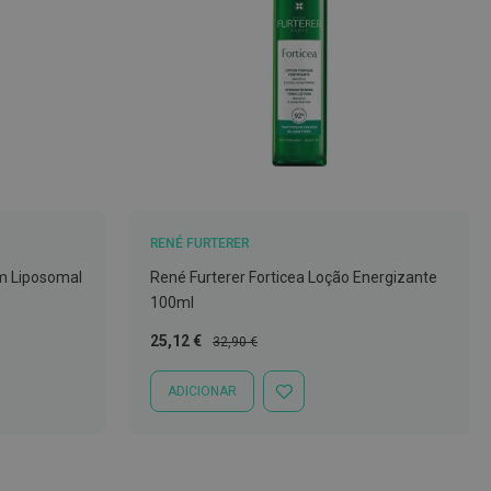
RENÉ FURTERER
m Liposomal
René Furterer Forticea Loção Energizante
100ml
Preço
Preço
25,12 €
32,90 €
Especial
Normal
ADICIONAR
ADICIONAR
À
LISTA
DE
DESEJOS