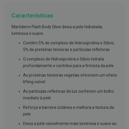
g
u
a
Características
C
Martiderm Flash Body Glow deixa a pele hidratada,
o
l
luminosa e suave.
u
t
Contém 5% de complexo de Hidroxiprolina e Silício,
ó
5% de preteínas tensoras e partículas refletoras
r
i
O complexo de Hidroxiprolina e Silício hidrata
o
s
profundamente e contribui para a firmeza da pele
e
e
As proteínas tensoras vegetais oferecem um efeito
l
lifting visível
i
x
As partículas refletoras de luz conferem um brilho
i
r
imediato à pele
e
s
Reforça a barreira cutânea e melhora a textura da
pele
F
i
Deixa a pele visivelmente mais luminosa e suave ao
o