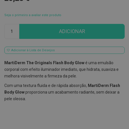
E
s
Seja o primeiro a avaliar este produto
c
o
v
Qtd
ADICIONAR
i
l
h
õ
e
Adicionar à Lista de Desejos
s
e
MartiDerm The Originals Flash Body Glow
é uma emulsão
R
a
corporal com efeito iluminador imediato, que hidrata, suaviza e
s
melhora visivelmente a firmeza da pele.
p
a
Com uma textura fluida e de rápida absorção,
MartiDerm Flash
d
o
Body Glow
proporciona um acabamento radiante, sem deixar a
r
pele oleosa.
e
s
d
e
l
í
n