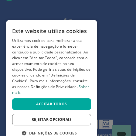
p
e
r
n
Blog
a
s
c
Quem somos
Este website utiliza cookies
a
n
Como comprar
Utilizamos cookies para melhorar a sua
s
experiência de navegação e fornecer
a
Perguntas frequentes
conteúdo e publicidade personalizados. Ao
d
clicar em "Aceitar Todos", concorda com o
a
Termos e condições
s
armazenamento de cookies no seu
dispositivo. Pode gerir as suas definições de
Prazos de devolução e trocas
P
cookies clicando em "Definições de
a
Definições de Privacidade
Cookies". Para mais informações, consulte
l
as nossas Definições de Privacidade.
Saber
m
mais
i
l
h
ACEITAR TODOS
a
s
e
REJEITAR OPCIONAIS
p
r
o
DEFINIÇÕES DE COOKIES
©
7SKIN LDA 2026
- Todos os direitos reservados