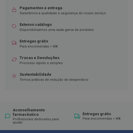
Pagamentos e entrega
D
e
Garantimos a qualidade e segurança do nosso serviço
s
i
Extenso catálogo
n
Disponibilizamos uma vasta gama de produtos
f
e
Entregas grátis
t
a
Para encomendas > 40€
n
t
Trocas e Devoluções
e
Processo rápido e simples
s
Sustentabilidade
T
Temos práticas de redução de desperdício
e
s
t
e
s
Aconselhamento
A
Entregas grátis
farmacêutico
c
Para encomendas > 40€
Profissionais dedicados para
e
ajudar
s
s