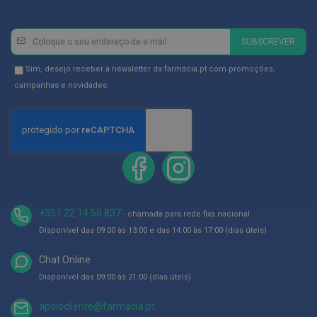
ó
r
i
Newsletter
Inscreva-
o
SUBSCREVER
s
se
na
Newsletter
Sim, desejo receber a newsletter da farmácia.pt com promoções,
L
Newsletter:
u
GDPR
campanhas e novidades.
v
Consent
a
s
P
o
d
o
l
o
+351 22 14 50 837
- chamada para rede fixa nacional
g
Disponível das 09:00 às 13:00 e das 14:00 às 17:00 (dias úteis)
i
a
Chat Online
P
Disponível das 09:00 às 21:00 (dias úteis)
é
s
apoiocliente@farmacia.pt
e