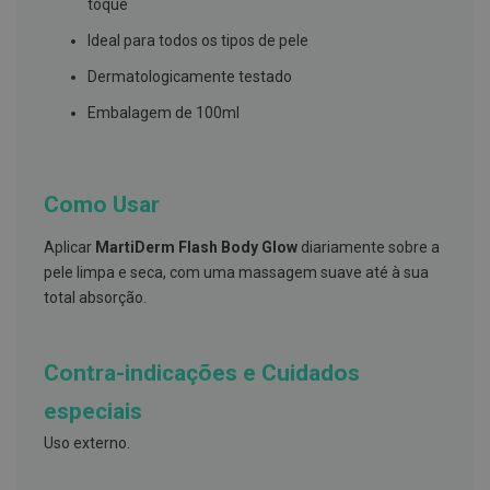
s
toque
d
e
Ideal para todos os tipos de pele
n
t
Dermatologicamente testado
á
r
Embalagem de 100ml
i
o
s
A
Como Usar
f
e
Aplicar
MartiDerm Flash Body Glow
diariamente sobre a
ç
õ
pele limpa e seca, com uma massagem suave até à sua
e
total absorção.
s
d
a
b
Contra-indicações e Cuidados
o
c
especiais
a
e
Uso externo.
M
a
u