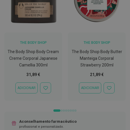
C
o
v
i
d
-
1
9
THE BODY SHOP
THE BODY SHOP
The Body Shop Body Cream
The Body Shop Body Butter
M
á
Creme Corporal Japanese
Manteiga Corporal
s
Camellia 300ml
Strawberry 200ml
c
a
31,89 €
21,89 €
r
a
s
ADICIONAR
ADICIONAR
ADICIONAR
ADICIONAR
e
À
À
V
LISTA
LISTA
i
DE
DE
s
DESEJOS
DESEJOS
e
i
r
Aconselhamento farmacêutico
a
profissional e personalizado.
s