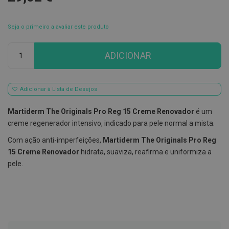
E
s
Seja o primeiro a avaliar este produto
c
o
v
Qtd
ADICIONAR
i
l
h
õ
e
Adicionar à Lista de Desejos
s
e
Martiderm The Originals Pro Reg 15 Creme Renovador
é um
R
a
creme regenerador intensivo, indicado para pele normal a mista.
s
p
Com ação anti-imperfeições,
Martiderm The Originals Pro Reg
a
15 Creme Renovador
hidrata, suaviza, reafirma e uniformiza a
d
o
pele.
r
e
s
d
e
l
í
n