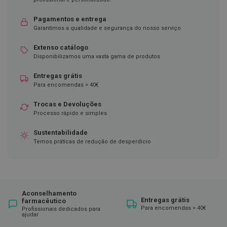
D
Pagamentos e entrega
e
Garantimos a qualidade e segurança do nosso serviço
s
i
n
Extenso catálogo
f
Disponibilizamos uma vasta gama de produtos
e
t
Entregas grátis
a
Para encomendas > 40€
n
t
e
Trocas e Devoluções
s
Processo rápido e simples
T
Sustentabilidade
e
Temos práticas de redução de desperdício
s
t
e
s
A
Aconselhamento
c
Entregas grátis
farmacêutico
e
Para encomendas > 40€
Profissionais dedicados para
s
ajudar
s