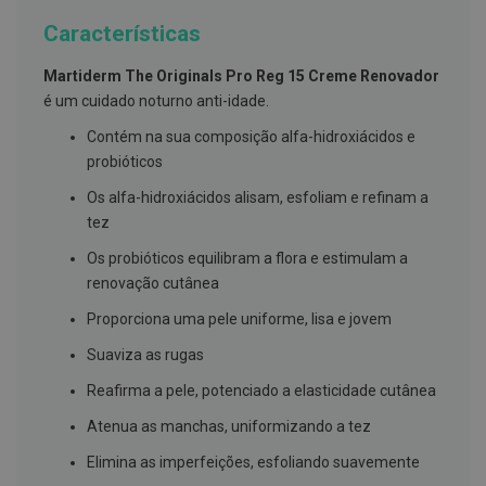
g
u
Características
a
Martiderm The Originals Pro Reg 15 Creme Renovador
C
é um cuidado noturno anti-idade.
o
l
Contém na sua composição alfa-hidroxiácidos e
u
t
probióticos
ó
r
Os alfa-hidroxiácidos alisam, esfoliam e refinam a
i
tez
o
s
Os probióticos equilibram a flora e estimulam a
e
e
renovação cutânea
l
i
Proporciona uma pele uniforme, lisa e jovem
x
i
Suaviza as rugas
r
e
Reafirma a pele, potenciado a elasticidade cutânea
s
Atenua as manchas, uniformizando a tez
F
i
Elimina as imperfeições, esfoliando suavemente
o