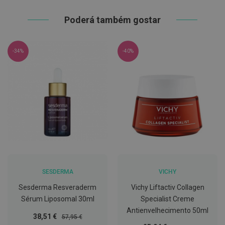
h
á
Poderá também gostar
l
i
t
o
-34%
-40%
P
r
ó
t
e
s
e
s
d
e
n
t
á
r
SESDERMA
VICHY
i
a
Sesderma Resveraderm
Vichy Liftactiv Collagen
s
e
Sérum Liposomal 30ml
Specialist Creme
P
Antienvelhecimento 50ml
r
Preço
Preço
38,51 €
57,95 €
o