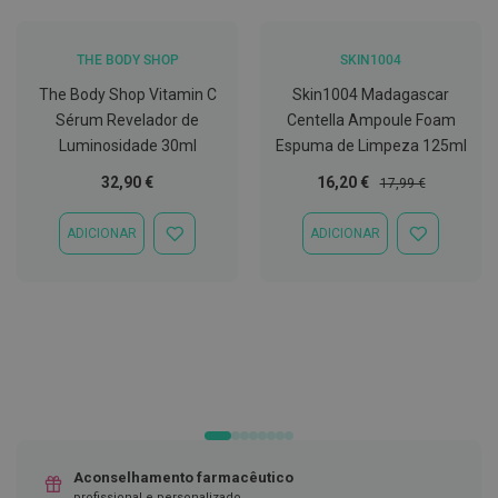
C
o
THE BODY SHOP
SKIN1004
v
i
The Body Shop Vitamin C
Skin1004 Madagascar
d
Sérum Revelador de
Centella Ampoule Foam
-
1
Luminosidade 30ml
Espuma de Limpeza 125ml
9
Preço
Preço
32,90 €
16,20 €
17,99 €
Especial
Normal
M
á
ADICIONAR
ADICIONAR
s
ADICIONAR
ADICIONAR
c
À
À
a
LISTA
LISTA
r
DE
DE
a
DESEJOS
DESEJOS
s
e
V
i
s
e
i
r
a
Aconselhamento farmacêutico
s
profissional e personalizado.