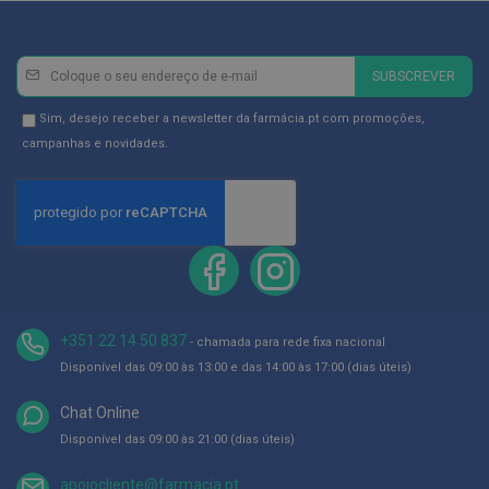
ó
r
i
o
Newsletter
Inscreva-
s
SUBSCREVER
se
L
na
Newsletter
Sim, desejo receber a newsletter da farmácia.pt com promoções,
u
Newsletter:
GDPR
campanhas e novidades.
v
a
Consent
s
P
o
d
o
l
o
+351 22 14 50 837
g
- chamada para rede fixa nacional
i
Disponível das 09:00 às 13:00 e das 14:00 às 17:00 (dias úteis)
a
Chat Online
P
é
Disponível das 09:00 às 21:00 (dias úteis)
s
e
apoiocliente@farmacia.pt