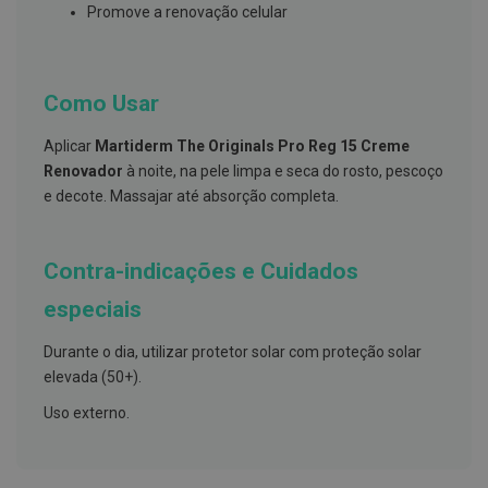
s
Promove a renovação celular
d
e
n
t
á
Como Usar
r
i
o
Aplicar
Martiderm The Originals Pro Reg 15 Creme
s
Renovador
à noite, na pele limpa e seca do rosto, pescoço
e decote. Massajar até absorção completa.
A
f
e
ç
Contra-indicações e Cuidados
õ
e
s
especiais
d
a
Durante o dia, utilizar protetor solar com proteção solar
b
o
elevada (50+).
c
a
Uso externo.
e
M
a
u